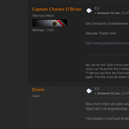
E3
Captain Charles O'Brian
«
Antwort #2 am:
11.07
Warrant Officer
Die Electronic Entertaimen
Beiträge: 1.030
Aktuelle Trailer hier:
http://www.gametrailers.co
My Life for the Task Force and 
Jean Luc Picard for the Chiefa
\"I will not sacrifice the Exec
again. The line must be drawn h
E3
Draco
«
Antwort #3 am:
11.07
Gast
Was mich mehr als alles and
StarCraft 2 ist angekündigt
*Auf Diablo 3 hoff und fin