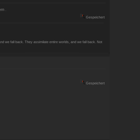
rn .
Gespeichert
d we fall back. They assimilate entire worlds, and we fall back. Not
Gespeichert