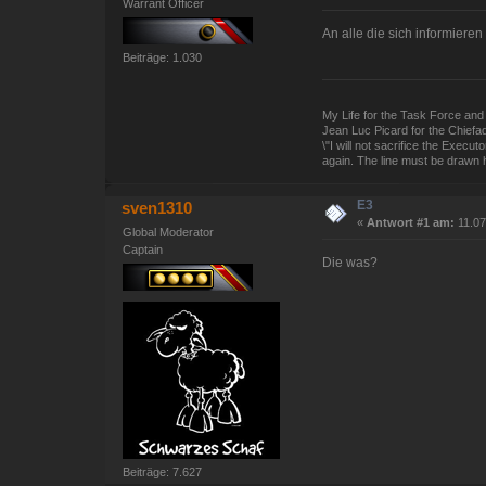
Warrant Officer
An alle die sich informieren
Beiträge: 1.030
My Life for the Task Force and 
Jean Luc Picard for the Chiefa
\"I will not sacrifice the Exec
again. The line must be drawn h
E3
sven1310
«
Antwort #1 am:
11.07
Global Moderator
Captain
Die was?
Beiträge: 7.627