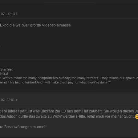
.07, 20:13 »
t Expo die weltweit größte Videospielmesse
m
Starfleet
dmiral
utor. We\'ve made too many compromises already; too many retreats. They invade our space, an
ere! This far, no further! And I will make them pay for what they\'ve done!\"
.07, 22:01 »
ere interessiert, ist was Blizzard zur E3 aus dem Hut zaubert. Sie wollten dieses 
, das Addon dürfte das zweite zu WoW werden (Hilfe, rettet mich vor meiner Sucht!
stere Beschwörungen murmel*