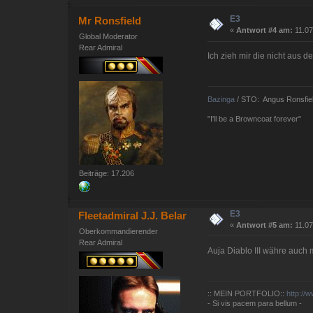
E3
Mr Ronsfield
«
Antwort #4 am:
11.07
Global Moderator
Rear Admiral
Ich zieh mir die nicht aus 
Bazinga
/ STO: Angus Ronsfie
"I'll be a Browncoat forever"
Beiträge: 17.206
E3
Fleetadmiral J.J. Belar
«
Antwort #5 am:
11.07
Oberkommandierender
Rear Admiral
Auja Diablo III währe auch 
:: MEIN PORTFOLIO::
http://
- Si vis pacem para bellum -