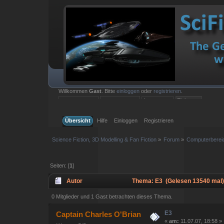
Willkommen
Gast
. Bitte
einloggen
oder
registrieren
.
Einloggen mit Benutzername, Passwort und Sitzungslänge
Übersicht
Hilfe
Einloggen
Registrieren
Science Fiction, 3D Modelling & Fan Fiction
»
Forum
»
Computerberei
Seiten: [
1
]
Autor
Thema: E3 (Gelesen 13540 mal)
0 Mitglieder und 1 Gast betrachten dieses Thema.
E3
Captain Charles O'Brian
«
am:
11.07.07, 18:58 »