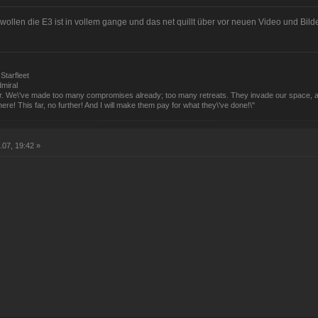
 wollen die E3 ist in vollem gange und das net quillt über vor neuen Video und Bilde
Starfleet
dmiral
utor. We\'ve made too many compromises already; too many retreats. They invade our space, an
ere! This far, no further! And I will make them pay for what they\'ve done!\"
.07, 19:42 »