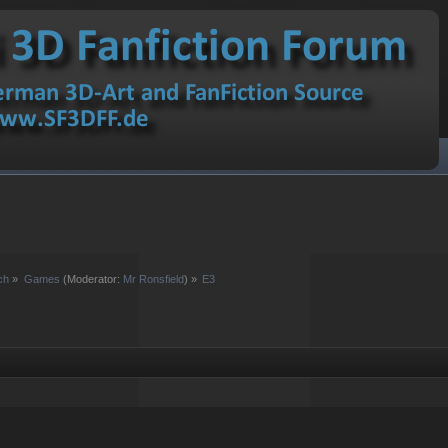
ch
»
Games
(Moderator:
Mr Ronsfield
) »
E3