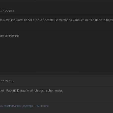
.07, 22:04 »
dem Netz, ich warte lieber auf die nächste Gamestar da kann ich mir sie dann in be
ld@MrRonsfield
.07, 22:11 »
mein Favorit. Darauf wart ich auch schon ewig.
www.sf3dff.de/index.php/topic,1859.0.html