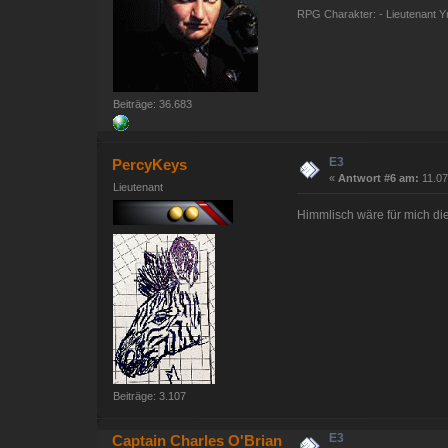
RPG Charakter: - Lieutenant Yna
Beiträge: 36.683
E3
PercyKeys
«
Antwort #6 am:
11.07
Lieutenant
Himmlisch wäre für mich die
Beiträge: 3.107
E3
Captain Charles O'Brian