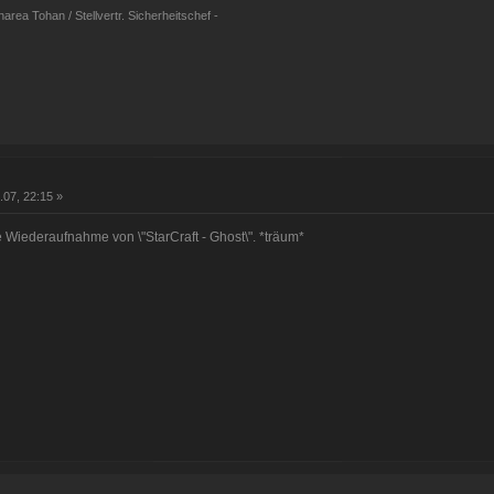
rea Tohan / Stellvertr. Sicherheitschef -
.07, 22:15 »
 Wiederaufnahme von \"StarCraft - Ghost\". *träum*