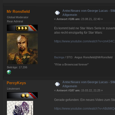
Antw:Neues von George Lucas - S
Mr Ronsfield
Allgemein
Global Moderator
«
Antwort #186 am:
23.08.21, 22:40 »
Rear Admiral
Es kommt bald ne Star Wars Serie in zusamme
also recht einzigartig für Star Wars:
https://www.youtube.com/watch?v=cm434
Bazinga
/ STO: Angus Ronsfield@MrRonsfield
"I'll be a Browncoat forever"
Beiträge: 17.206
Antw:Neues von George Lucas - S
PercyKeys
Allgemein
Lieutenant
«
Antwort #187 am:
15.03.22, 21:25 »
Gerade gefunden: Ein neues Video zum StarW
https://www.youtube.com/watch?v=ABdMl