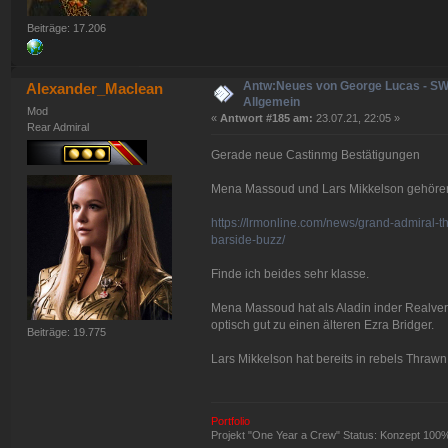
Beiträge: 17.206
Antw:Neues von George Lucas - S
Alexander_Maclean
Allgemein
Mod
«
Antwort #185 am:
23.07.21, 22:05 »
Rear Admiral
Gerade neue Castinmg Bestätigungen
Mena Massoud und Lars Mikkelson gehören o
https://lrmonline.com/news/grand-admiral-t
barside-buzz/
Finde ich beides sehr klasse.
Mena Massoud hat als Aladin inder Realverf
optisch gut zu einen älteren Ezra Bridger.
Beiträge: 19.775
Lars Mikkelson hat bereits in rebels Thraw
Portfolio
Projekt "One Year a Crew" Status: Konzept 100