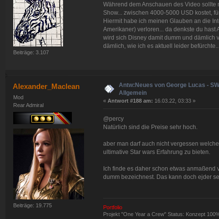
Während dem Anschauen des Video sollte m
Show... zwischen 4000-5000 USD kostet, f
Hiermit habe ich meinen Glauben an die Int
Amerikaner) verloren... da denkste du has
wird sich Disney damit dumm und dämlich 
dämlich, wie ich es aktuell leider befürchte..
Beiträge: 3.107
Antw:Neues von George Lucas - S
Alexander_Maclean
Allgemein
Mod
«
Antwort #188 am:
16.03.22, 03:33 »
Rear Admiral
@percy
Natürlich sind die Preise sehr hoch.
aber man darf auch nicht vergessen welche
ultimative Star wars Erfahrung zu bieten.
Ich finde es daher schon etwas anmaßend vo
dumm bezeichnest. Das kann doch ejder sel
Beiträge: 19.775
Portfolio
Projekt "One Year a Crew" Status: Konzept 100