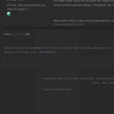
Ich hatte aber auch vor kurzem ein Video i
unverschämt gerade dieses "Angebot" sei. Fi
ST-Fan, SW-Sympathisant und
offen für Neues :)
Mein kleiner Blog, in dem ich Kurzgeschichten u
chomsky.blogspot.com/
Seiten:
1
...
11
12
[
13
]
Science Fiction, 3D Modelling & Fan Fiction
»
Forum
»
SciFi & Fantasy Allgemein
»
Sta
Neues von George Lucas - SW Allgemein
Powered by SMF 2.0.15
|
SMF © 2006-2007, Simple Machines
XHTML
RSS
WA
TinyPortal
© 2005-2019