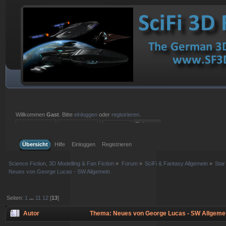
Willkommen
Gast
. Bitte
einloggen
oder
registrieren
.
Einloggen mit Benutzername, Passwort und Sitzungslänge
Übersicht
Hilfe
Einloggen
Registrieren
Science Fiction, 3D Modelling & Fan Fiction
»
Forum
»
SciFi & Fantasy Allgemein
»
Sta
Neues von George Lucas - SW Allgemein
Seiten:
1
...
11
12
[
13
]
Autor
Thema: Neues von George Lucas - SW Allgemei