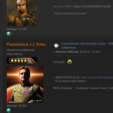
Bazinga
/ STO: Angus Ronsfield@MrRonsfield
"I'll be a Browncoat forever"
Beiträge: 17.206
Antw:Neues von George Lucas - S
Fleetadmiral J.J. Belar
Allgemein
Oberkommandierender
«
Antwort #182 am:
28.05.21, 12:20 »
Rear Admiral
Ich auch.
:: MEIN PORTFOLIO::
http://www.sf3dff.de/inde
- Si vis pacem para bellum -
RPG Charakter: - Lieutenant Ynarea Tohan / Stell
Beiträge: 36.683