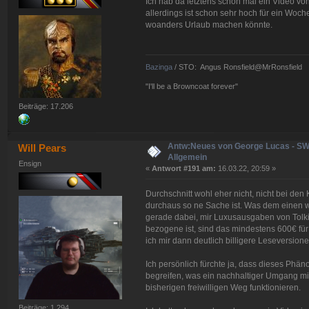
Ich hab da letztens schon mal ein Video von
allerdings ist schon sehr hoch für ein W
woanders Urlaub machen könnte.
Bazinga
/ STO: Angus Ronsfield@MrRonsfield
"I'll be a Browncoat forever"
Beiträge: 17.206
Antw:Neues von George Lucas - S
Will Pears
Allgemein
Ensign
«
Antwort #191 am:
16.03.22, 20:59 »
Durchschnitt wohl eher nicht, nicht bei den
durchaus so ne Sache ist. Was dem einen wich
gerade dabei, mir Luxusausgaben von Tolkie
bezogene ist, sind das mindestens 600€ für 
ich mir dann deutlich billigere Leseversione
Ich persönlich fürchte ja, dass dieses Phän
begreifen, was ein nachhaltiger Umgang mit 
bisherigen freiwilligen Weg funktionieren.
Beiträge: 1.294