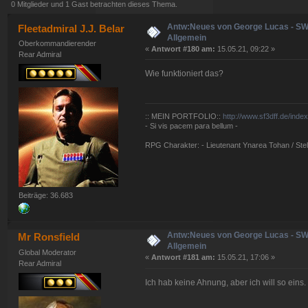
0 Mitglieder und 1 Gast betrachten dieses Thema.
Antw:Neues von George Lucas - S
Fleetadmiral J.J. Belar
Allgemein
Oberkommandierender
«
Antwort #180 am:
15.05.21, 09:22 »
Rear Admiral
Wie funktioniert das?
:: MEIN PORTFOLIO::
http://www.sf3dff.de/inde
- Si vis pacem para bellum -
RPG Charakter: - Lieutenant Ynarea Tohan / Stell
Beiträge: 36.683
Antw:Neues von George Lucas - S
Mr Ronsfield
Allgemein
Global Moderator
«
Antwort #181 am:
15.05.21, 17:06 »
Rear Admiral
Ich hab keine Ahnung, aber ich will so eins.