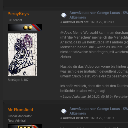
Antw:Neues von George Lucas - S
PercyKeys
Allgemein
Lieutenant
«
Antwort #189 am:
16.03.22, 08:23 »
@ Alex: Meine Wortwahl kann man durchaus 
(mit "die Menschen" meine ich die Menschhe
Ansicht, dass wir heutzutage im Fandom (ega
Menschen haben, die - wenn es um ihre Lieb
nicht ansatzweise hinterfragen, mit welche
ziehen.
Hast du dir das Video von vorne bis hinten
was sich diese (natürlich gekauften) Journa
unterm Strich bietet, von extra zu bezahl
Beiträge: 3.107
Ich hoffe wirklich, dass die nicht den Durc
befürchte es aber wie gesagt.
«
Letzte Änderung: 16.03.22, 09:35 by PercyKey
Antw:Neues von George Lucas - S
Mr Ronsfield
Allgemein
Global Moderator
«
Antwort #190 am:
16.03.22, 18:01 »
Rear Admiral