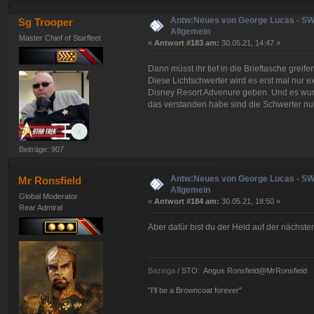
Antw:Neues von George Lucas - S
Sg Trooper
Allgemein
Master Chief of Starfleet
«
Antwort #183 am:
30.05.21, 14:47 »
Dann müsst ihr tief in die Brieftasche greifen
Diese Lichtschwerter wird es erst mal nur e
Disney Resort Advenure geben. Und es wurd
das verstanden habe sind die Schwerter nu
Beiträge: 907
Antw:Neues von George Lucas - S
Mr Ronsfield
Allgemein
Global Moderator
«
Antwort #184 am:
30.05.21, 18:50 »
Rear Admiral
Aber dafür bist du der Held auf der nächs
Bazinga
/ STO: Angus Ronsfield@MrRonsfield
"I'll be a Browncoat forever"