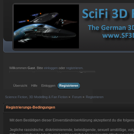
Willkommen
Gast
. Bitte
einloggen
oder
registrieren
.
Einloggen mit Benutzername, Passwort und Sitzungslänge
Übersicht
Hilfe
Einloggen
Registrieren
Science Fiction, 3D Modelling & Fan Fiction
»
Forum
»
Registrieren
Registrierungs-Bedingungen
Mit dem Bestätigen dieser Einverständniserklärung akzeptierst du die fol
Jegliche rassistische, diskriminierende, beleidigende, sexuell anstößige, 