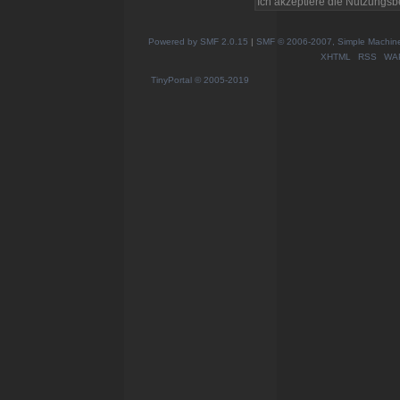
Powered by SMF 2.0.15
|
SMF © 2006-2007, Simple Machines
XHTML
RSS
WA
TinyPortal
© 2005-2019