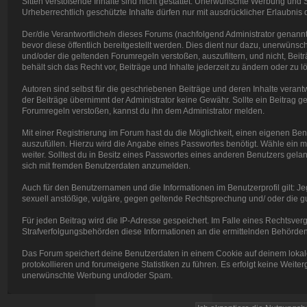
Sitten verstoßende Inhalte sind nicht gestattet. Unerwünschte Werbung und Sp
Urheberrechtlich geschützte Inhalte dürfen nur mit ausdrücklicher Erlaubnis
Der/die Verantwortliche/n dieses Forums (nachfolgend Administrator genannt)
bevor diese öffentlich bereitgestellt werden. Dies dient nur dazu, unerwün
und/oder die geltenden Forumregeln verstoßen, auszufiltern, und nicht, Beit
behält sich das Recht vor, Beiträge und Inhalte jederzeit zu ändern oder zu lö
Autoren sind selbst für die geschriebenen Beiträge und deren Inhalte verantwor
der Beiträge übernimmt der Administrator keine Gewähr. Sollte ein Beitra
Forumregeln verstoßen, kannst du ihn dem Administrator melden.
Mit einer Registrierung im Forum hast du die Möglichkeit, einen eigenen B
auszufüllen. Hierzu wird die Angabe eines Passwortes benötigt. Wähle ein mö
weiter. Solltest du in Besitz eines Passwortes eines anderen Benutzers gelang
sich mit fremden Benutzerdaten anzumelden.
Auch für den Benutzernamen und die Informationen im Benutzerprofil gilt: Jeg
sexuell anstößige, vulgäre, gegen geltende Rechtsprechung und/ oder die gut
Für jeden Beitrag wird die IP-Adresse gespeichert. Im Falle eines Rechtsve
Strafverfolgungsbehörden diese Informationen an die ermittelnden Behörden 
Das Forum speichert deine Benutzerdaten in einem Cookie auf deinem lokal
protokollieren und forumeigene Statistiken zu führen. Es erfolgt keine Weite
unerwünschte Werbung und/oder Spam.