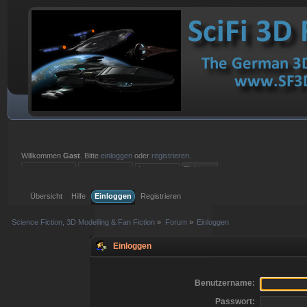
Willkommen
Gast
. Bitte
einloggen
oder
registrieren
.
Einloggen mit Benutzername, Passwort und Sitzungslänge
Übersicht
Hilfe
Einloggen
Registrieren
Science Fiction, 3D Modelling & Fan Fiction
»
Forum
»
Einloggen
Einloggen
Benutzername:
Passwort: