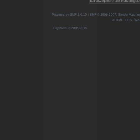
Powered by SMF 2.0.15
|
SMF © 2006-2007, Simple Machines
XHTML
RSS
WA
TinyPortal
© 2005-2019