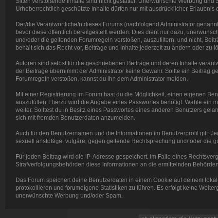
Sitten verstoßende Inhalte sind nicht gestattet. Unerwünschte Werbung und Sp
Urheberrechtlich geschützte Inhalte dürfen nur mit ausdrücklicher Erlaubnis
Der/die Verantwortliche/n dieses Forums (nachfolgend Administrator genannt)
bevor diese öffentlich bereitgestellt werden. Dies dient nur dazu, unerwün
und/oder die geltenden Forumregeln verstoßen, auszufiltern, und nicht, Beit
behält sich das Recht vor, Beiträge und Inhalte jederzeit zu ändern oder zu lö
Autoren sind selbst für die geschriebenen Beiträge und deren Inhalte verantwor
der Beiträge übernimmt der Administrator keine Gewähr. Sollte ein Beitra
Forumregeln verstoßen, kannst du ihn dem Administrator melden.
Mit einer Registrierung im Forum hast du die Möglichkeit, einen eigenen B
auszufüllen. Hierzu wird die Angabe eines Passwortes benötigt. Wähle ein mö
weiter. Solltest du in Besitz eines Passwortes eines anderen Benutzers gelang
sich mit fremden Benutzerdaten anzumelden.
Auch für den Benutzernamen und die Informationen im Benutzerprofil gilt: Jeg
sexuell anstößige, vulgäre, gegen geltende Rechtsprechung und/ oder die gut
Für jeden Beitrag wird die IP-Adresse gespeichert. Im Falle eines Rechtsve
Strafverfolgungsbehörden diese Informationen an die ermittelnden Behörden 
Das Forum speichert deine Benutzerdaten in einem Cookie auf deinem lokal
protokollieren und forumeigene Statistiken zu führen. Es erfolgt keine Weite
unerwünschte Werbung und/oder Spam.