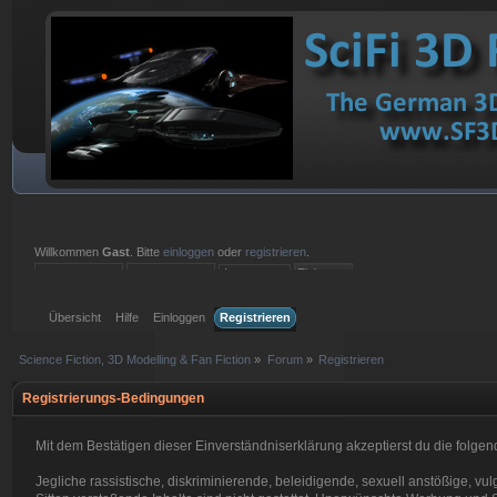
Willkommen
Gast
. Bitte
einloggen
oder
registrieren
.
Einloggen mit Benutzername, Passwort und Sitzungslänge
Übersicht
Hilfe
Einloggen
Registrieren
Science Fiction, 3D Modelling & Fan Fiction
»
Forum
»
Registrieren
Registrierungs-Bedingungen
Mit dem Bestätigen dieser Einverständniserklärung akzeptierst du die fol
Jegliche rassistische, diskriminierende, beleidigende, sexuell anstößige, 