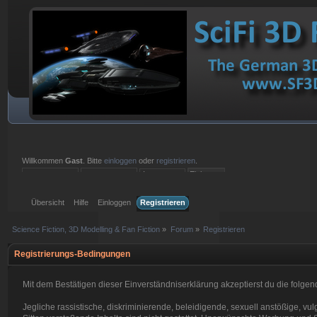
Willkommen
Gast
. Bitte
einloggen
oder
registrieren
.
Einloggen mit Benutzername, Passwort und Sitzungslänge
Übersicht
Hilfe
Einloggen
Registrieren
Science Fiction, 3D Modelling & Fan Fiction
»
Forum
»
Registrieren
Registrierungs-Bedingungen
Mit dem Bestätigen dieser Einverständniserklärung akzeptierst du die fol
Jegliche rassistische, diskriminierende, beleidigende, sexuell anstößige, 