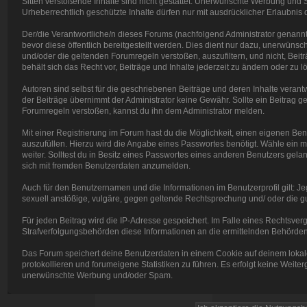
Sitten verstoßende Inhalte sind nicht gestattet. Unerwünschte Werbung und Sp
Urheberrechtlich geschützte Inhalte dürfen nur mit ausdrücklicher Erlaubnis
Der/die Verantwortliche/n dieses Forums (nachfolgend Administrator genannt)
bevor diese öffentlich bereitgestellt werden. Dies dient nur dazu, unerwün
und/oder die geltenden Forumregeln verstoßen, auszufiltern, und nicht, Beit
behält sich das Recht vor, Beiträge und Inhalte jederzeit zu ändern oder zu lö
Autoren sind selbst für die geschriebenen Beiträge und deren Inhalte verantwor
der Beiträge übernimmt der Administrator keine Gewähr. Sollte ein Beitra
Forumregeln verstoßen, kannst du ihn dem Administrator melden.
Mit einer Registrierung im Forum hast du die Möglichkeit, einen eigenen B
auszufüllen. Hierzu wird die Angabe eines Passwortes benötigt. Wähle ein mö
weiter. Solltest du in Besitz eines Passwortes eines anderen Benutzers gelang
sich mit fremden Benutzerdaten anzumelden.
Auch für den Benutzernamen und die Informationen im Benutzerprofil gilt: Jeg
sexuell anstößige, vulgäre, gegen geltende Rechtsprechung und/ oder die gut
Für jeden Beitrag wird die IP-Adresse gespeichert. Im Falle eines Rechtsve
Strafverfolgungsbehörden diese Informationen an die ermittelnden Behörden 
Das Forum speichert deine Benutzerdaten in einem Cookie auf deinem lokal
protokollieren und forumeigene Statistiken zu führen. Es erfolgt keine Weite
unerwünschte Werbung und/oder Spam.