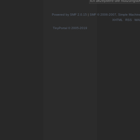
Powered by SMF 2.0.15
|
SMF © 2006-2007, Simple Machines
XHTML
RSS
WA
TinyPortal
© 2005-2019