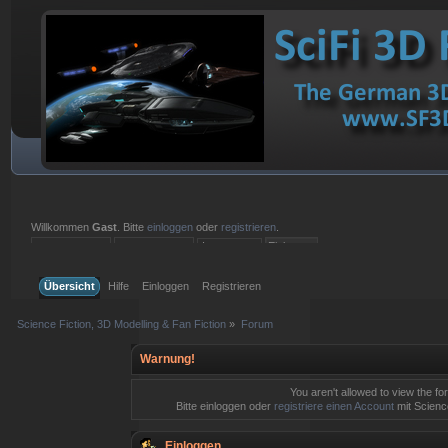
Willkommen
Gast
. Bitte
einloggen
oder
registrieren
.
Einloggen mit Benutzername, Passwort und Sitzungslänge
Übersicht
Hilfe
Einloggen
Registrieren
Science Fiction, 3D Modelling & Fan Fiction
»
Forum
Warnung!
You aren't allowed to view the for
Bitte einloggen oder
registriere einen Account
mit Science
Einloggen