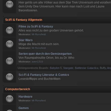
Hier gehts um alle Völker aus dem Star Trek Universum und voralle
dem Unity One Universum. Hier kann man nach Lust und Laune
theoretisieren.
SciFi & Fantasy Allgemein
Filme zu SciFi & Fantasy
Alles was nicht zu den großen Universen gehört.
Moderator:
Mr Ronsfield
Star Wars
Möge die Macht mit euch sein.
Moderator:
Mr Ronsfield
Serien quer durch den Gemüsegarten
Von Raumpatroullie Orion, bis zu Dr. Who
Moderator:
sven1310
Untergeordnete Boards
:
Babylon 5
,
Stargate
,
Battlestar Galactica
,
Buffy, An
Sci-Fi & Fantasy Literatur & Comics
Lesestofftipps und Buchkritiken
Computerbereich
Hardware
Moderator:
Mr Ronsfield
Games