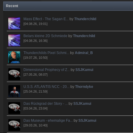
Recent
Mass Effect - The Sagan E...
by
Thunderchild
[04.08.26, 19:01]
Belars kleine 2D Schmiede
by
Thunderchild
[04.08.26, 16:36]
Thunderchilds Pixel Schmi...
by
Admiral_B
[19.07.26, 10:50]
Dimensional Prophecy of Z...
by
SSJKamui
[27.05.26, 08:07]
U.S.S. ATLANTIS NCC - 20...
by
Thorndyke
[25.04.26, 21:59]
Das Rückgrad der Story - ...
by
SSJKamui
[03.04.26, 23:04]
Das Museum - ehemalige Fa...
by
SSJKamui
[29.03.26, 10:40]