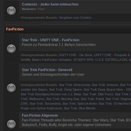
Contests - Jeder kann mitmachen
Moderator:
VGer
Untergeordnete Boards
:
Vorgaben zum Contest
FanFiction
Star Trek - UNITY ONE - FanFiction
Forum zu Fleetadmiral J.J. Belars Geschichten
Untergeordnete Boards
:
UNITY ONE - Die Serie
,
UNITY ONE - Prequels & 
Schiffe
,
Belars FanFiction-Vorhaben
,
SF3DFF RPG: U.S.S. ESTRELLA DEL 
Star Trek FanFiction - Generell
Serien und Einzelgeschichten der User
Untergeordnete Boards
:
Star Trek: Andromeda
,
Star Trek: Antonov
,
Star Tre
zweiter des Satyrs
,
Star Trek: Deep Space
,
Star Trek Deep Space Nine - VS
Star Trek Einzelgeschichten von J.J. Belar
,
Star Trek: Elite Force
,
Star Trek: 
Trek: Melbourne
,
Star Trek: Morning Star
,
Star Trek: Pamir
,
Star Trek: Ragna
2395
,
Star Trek: Sovastania
,
Star Trek: Spirit of Andor
,
Star Trek: Schlachtsch
Roger van Dykes Kopfcanon
,
Star Trek: Blue Bloods
Fan-Fiction Allgemein
Fan-Fiction Threads aller Bereiche Themen: Star Wars, Star Trek, BS
Babylon5, Fiefly, Buffy, Angel etc. oder eigene Universen.