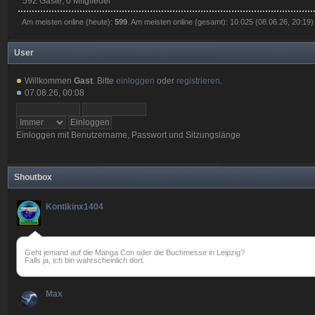
592 Gäste, 0 Mitglieder
Am meisten online (heute):
599
. Am meisten online (gesamt): 10.025 (08.06.26, 20:19)
User
Willkommen
Gast
. Bitte
einloggen
oder
registrieren
.
07.08.26, 00:08
Einloggen mit Benutzername, Passwort und Sitzungslänge
Shoutbox
Kontikinx1404
Geht jemand auf die Manga Con oder die Buchmesse in Leipzig?
Falls ja, ich bin wahrscheinlich dort.
Max