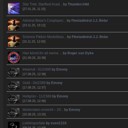
Star Trek: Starfleet Acad...
by
Thunderchild
[27.01.26, 11:15]
Admiral Belar's Cosplayec...
by
Fleetadmiral J.J. Belar
[23.11.25, 19:12]
Science Fiktion Modellbau...
by
Fleetadmiral J.J. Belar
[15.11.25, 12:00]
Hier könnt ihr all meine ...
by
Roger van Dyke
[21.09.25, 20:38]
Inkarnat - 01/2400
by
Emony
[17.08.25, 12:38]
Gold - 04/2389
by
Emony
[17.08.25, 12:37]
Hellgrün - 11/2386
by
Emony
[17.08.25, 12:36]
Meilenstein erreicht – 20...
by
Emony
[15.08.25, 13:25]
Lieblingszitate
by
sven1310
[08.04.25, 17:48]