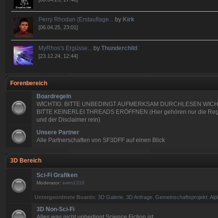
Perry Rhodan (Erstauflage...
by
Kirk
[06.04.25, 23:01]
MyRhos's Ergüsse...
by
Thunderchild
[23.12.24, 12:44]
Forenbereich
Boardregeln
WICHTIG: BITTE UNBEDINGT AUFMERKSAM DURCHLESEN WICH
BITTE KEINERLEI THREADS ERÖFFNEN (Hier gehören nur die Reg
und der Disclaimer rein)
Unsere Partner
Alle Partnerschaften von SF3DFF auf einen Blick
3D Bereich
Sci-Fi Grafiken
Moderator:
sven1310
Untergeordnete Boards
:
3D Galerie
,
3D Anfrage
,
Gemeinschaftsprojekt: Alp
3D Non-Sci-Fi
Alles was nicht unbedingt Science Fiction ist.