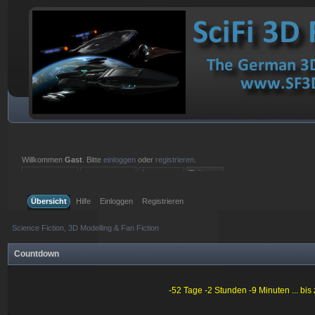
Willkommen
Gast
. Bitte
einloggen
oder
registrieren
.
Einloggen mit Benutzername, Passwort und Sitzungslänge
Übersicht
Hilfe
Einloggen
Registrieren
Science Fiction, 3D Modelling & Fan Fiction
Countdown
-52 Tage -2 Stunden -9 Minuten ... bi