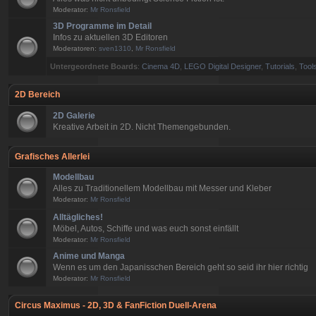
Moderator:
Mr Ronsfield
3D Programme im Detail
Infos zu aktuellen 3D Editoren
Moderatoren:
sven1310
,
Mr Ronsfield
Untergeordnete Boards
:
Cinema 4D
,
LEGO Digital Designer
,
Tutorials
,
Tools
2D Bereich
2D Galerie
Kreative Arbeit in 2D. Nicht Themengebunden.
Grafisches Allerlei
Modellbau
Alles zu Traditionellem Modellbau mit Messer und Kleber
Moderator:
Mr Ronsfield
Alltägliches!
Möbel, Autos, Schiffe und was euch sonst einfällt
Moderator:
Mr Ronsfield
Anime und Manga
Wenn es um den Japanisschen Bereich geht so seid ihr hier richtig
Moderator:
Mr Ronsfield
Circus Maximus - 2D, 3D & FanFiction Duell-Arena