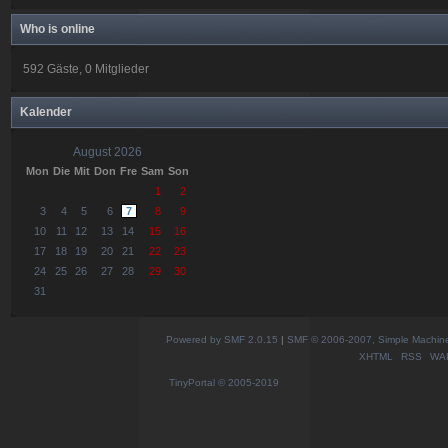
Who is online
592 Gäste, 0 Mitglieder
Kalender
August 2026
Mon
Die
Mit
Don
Fre
Sam
Son
1
2
3
4
5
6
7
8
9
10
11
12
13
14
15
16
17
18
19
20
21
22
23
24
25
26
27
28
29
30
31
Powered by SMF 2.0.15
|
SMF © 2006-2007, Simple Machines
XHTML
RSS
WA
TinyPortal
© 2005-2019