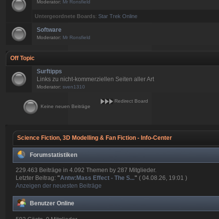
Moderator:
Mr Ronsfield
Untergeordnete Boards
:
Star Trek Online
Software
Moderator:
Mr Ronsfield
Off Topic
Surftipps
Links zu nicht-kommerziellen Seiten aller Art
Moderator:
sven1310
Redirect Board
Keine neuen Beiträge
Science Fiction, 3D Modelling & Fan Fiction - Info-Center
Forumstatistiken
229.463 Beiträge in 4.092 Themen by 287 Mitglieder.
Letzter Beitrag:
"
Antw:Mass Effect - The S...
"
( 04.08.26, 19:01 )
Anzeigen der neuesten Beiträge
Benutzer Online