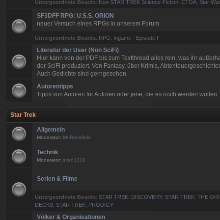
Untergeordnete Boards
:
Non-STAR TREK Science-Fiction
,
CTOA
,
Star War
SF3DFF RPG: U.S.S. ORION
neuer Versuch eines RPGs in unserem Forum
Untergeordnete Boards
:
RPG: Ingame - Episode I
Literatur der User (Non SciFi)
Hier kann von der PDF bis zum Textthread alles rein, was ihr außerh
der SciFi produziert. Von Fantasy, über Krimis, Abtenteuergeschichten
Auch Gedichte sind gerngesehen.
Autorentipps
Tipps von Autoren für Autoren oder jene, die es noch werden wollen.
Star Trek
Allgemein
Moderator:
Mr Ronsfield
Technik
Moderator:
sven1310
Serien & Filme
Untergeordnete Boards
:
STAR TREK: DISCOVERY
,
STAR TREK: THE ORI
DECKS
,
STAR TREK: PRODIGY
Völker & Organisationen