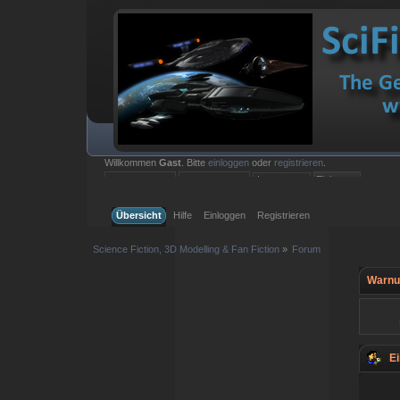
Willkommen
Gast
. Bitte
einloggen
oder
registrieren
.
Einloggen mit Benutzername, Passwort und Sitzungslänge
Übersicht
Hilfe
Einloggen
Registrieren
Science Fiction, 3D Modelling & Fan Fiction
»
Forum
Warnu
Ei