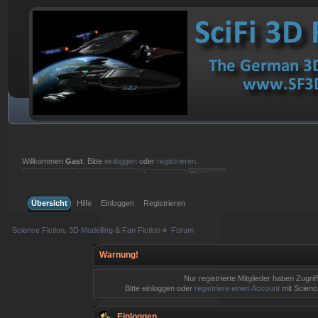
Willkommen
Gast
. Bitte
einloggen
oder
registrieren
.
Einloggen mit Benutzername, Passwort und Sitzungslänge
Übersicht
Hilfe
Einloggen
Registrieren
Science Fiction, 3D Modelling & Fan Fiction
»
Forum
Warnung!
Nur registrierte Mitglieder haben Zugrif
Bitte einloggen oder
registriere einen Account
mit Science
Einloggen