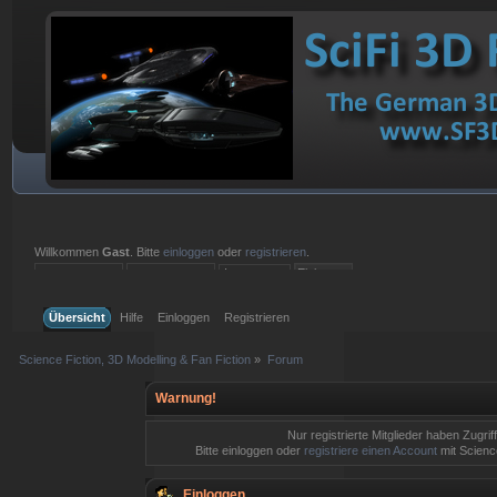
Willkommen
Gast
. Bitte
einloggen
oder
registrieren
.
Einloggen mit Benutzername, Passwort und Sitzungslänge
Übersicht
Hilfe
Einloggen
Registrieren
Science Fiction, 3D Modelling & Fan Fiction
»
Forum
Warnung!
Nur registrierte Mitglieder haben Zugrif
Bitte einloggen oder
registriere einen Account
mit Science
Einloggen