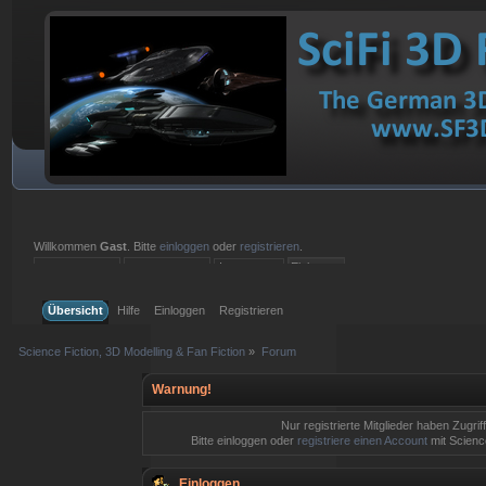
Willkommen
Gast
. Bitte
einloggen
oder
registrieren
.
Einloggen mit Benutzername, Passwort und Sitzungslänge
Übersicht
Hilfe
Einloggen
Registrieren
Science Fiction, 3D Modelling & Fan Fiction
»
Forum
Warnung!
Nur registrierte Mitglieder haben Zugrif
Bitte einloggen oder
registriere einen Account
mit Science
Einloggen