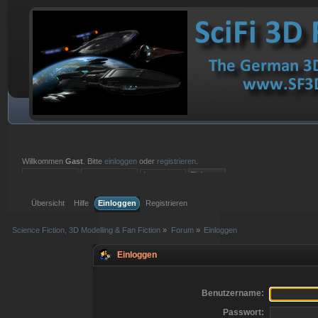
Willkommen
Gast
. Bitte
einloggen
oder
registrieren
.
Einloggen mit Benutzername, Passwort und Sitzungslänge
Übersicht
Hilfe
Einloggen
Registrieren
Science Fiction, 3D Modelling & Fan Fiction
»
Forum
»
Einloggen
Einloggen
Benutzername:
Passwort: