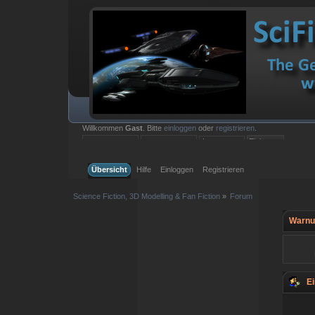
Willkommen
Gast
. Bitte
einloggen
oder
registrieren
.
Einloggen mit Benutzername, Passwort und Sitzungslänge
Übersicht
Hilfe
Einloggen
Registrieren
Science Fiction, 3D Modelling & Fan Fiction
»
Forum
Warnu
Ei