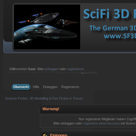
Willkommen
Gast
. Bitte
einloggen
oder
registrieren
.
Einloggen mit Benutzername, Passwort und Sitzungslänge
Übersicht
Hilfe
Einloggen
Registrieren
Science Fiction, 3D Modelling & Fan Fiction
»
Forum
Warnung!
Nur registrierte Mitglieder haben Zugrif
Bitte einloggen oder
registriere einen Account
mit Science
Einloggen