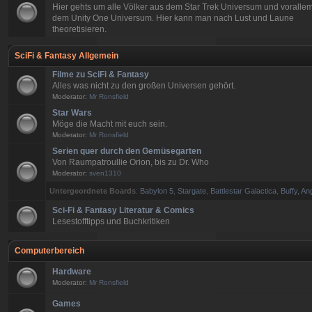
Hier gehts um alle Völker aus dem Star Trek Universum und voralle
dem Unity One Universum. Hier kann man nach Lust und Laune
theoretisieren.
SciFi & Fantasy Allgemein
Filme zu SciFi & Fantasy
Alles was nicht zu den großen Universen gehört.
Moderator:
Mr Ronsfield
Star Wars
Möge die Macht mit euch sein.
Moderator:
Mr Ronsfield
Serien quer durch den Gemüsegarten
Von Raumpatroullie Orion, bis zu Dr. Who
Moderator:
sven1310
Untergeordnete Boards
:
Babylon 5
,
Stargate
,
Battlestar Galactica
,
Buffy, An
Sci-Fi & Fantasy Literatur & Comics
Lesestofftipps und Buchkritiken
Computerbereich
Hardware
Moderator:
Mr Ronsfield
Games