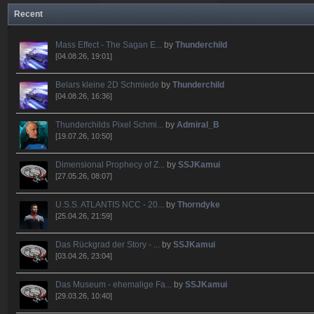
Recent
Mass Effect - The Sagan E...
by
Thunderchild
[04.08.26, 19:01]
Belars kleine 2D Schmiede
by
Thunderchild
[04.08.26, 16:36]
Thunderchilds Pixel Schmi...
by
Admiral_B
[19.07.26, 10:50]
Dimensional Prophecy of Z...
by
SSJKamui
[27.05.26, 08:07]
U.S.S. ATLANTIS NCC - 20...
by
Thorndyke
[25.04.26, 21:59]
Das Rückgrad der Story - ...
by
SSJKamui
[03.04.26, 23:04]
Das Museum - ehemalige Fa...
by
SSJKamui
[29.03.26, 10:40]