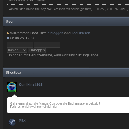
489 Gäste, 0 Mitglieder
Am meisten online (heute):
978
. Am meisten online (gesamt): 10.025 (08.06.26, 20:19)
User
Willkommen
Gast
. Bitte
einloggen
oder
registrieren
.
06.08.26, 17:37
Einloggen mit Benutzername, Passwort und Sitzungslänge
Shoutbox
Kontikinx1404
Geht jemand auf die Manga Con oder die Buchmesse in Leipzig?
Falls ja, ich bin wahrscheinlich dort.
Max