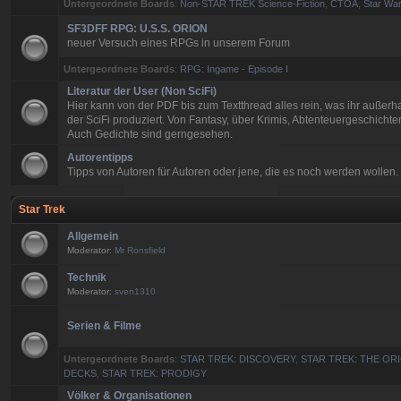
Untergeordnete Boards
:
Non-STAR TREK Science-Fiction
,
CTOA
,
Star War
SF3DFF RPG: U.S.S. ORION
neuer Versuch eines RPGs in unserem Forum
Untergeordnete Boards
:
RPG: Ingame - Episode I
Literatur der User (Non SciFi)
Hier kann von der PDF bis zum Textthread alles rein, was ihr außerh
der SciFi produziert. Von Fantasy, über Krimis, Abtenteuergeschichten
Auch Gedichte sind gerngesehen.
Autorentipps
Tipps von Autoren für Autoren oder jene, die es noch werden wollen.
Star Trek
Allgemein
Moderator:
Mr Ronsfield
Technik
Moderator:
sven1310
Serien & Filme
Untergeordnete Boards
:
STAR TREK: DISCOVERY
,
STAR TREK: THE ORI
DECKS
,
STAR TREK: PRODIGY
Völker & Organisationen