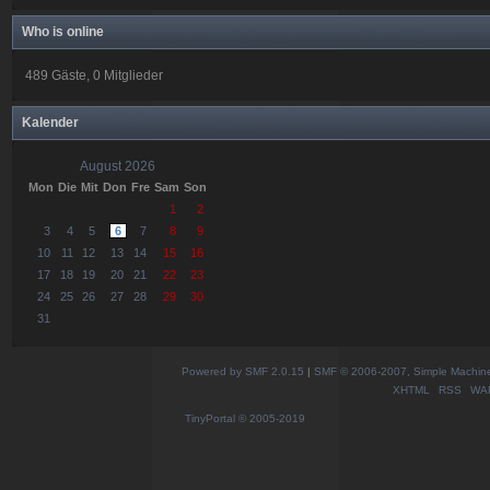
Who is online
489 Gäste, 0 Mitglieder
Kalender
August 2026
Mon
Die
Mit
Don
Fre
Sam
Son
1
2
3
4
5
6
7
8
9
10
11
12
13
14
15
16
17
18
19
20
21
22
23
24
25
26
27
28
29
30
31
Powered by SMF 2.0.15
|
SMF © 2006-2007, Simple Machines
XHTML
RSS
WA
TinyPortal
© 2005-2019