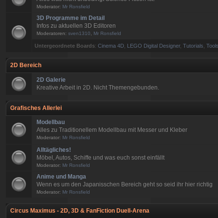
Moderator:
Mr Ronsfield
3D Programme im Detail
Infos zu aktuellen 3D Editoren
Moderatoren:
sven1310
,
Mr Ronsfield
Untergeordnete Boards
:
Cinema 4D
,
LEGO Digital Designer
,
Tutorials
,
Tools
2D Bereich
2D Galerie
Kreative Arbeit in 2D. Nicht Themengebunden.
Grafisches Allerlei
Modellbau
Alles zu Traditionellem Modellbau mit Messer und Kleber
Moderator:
Mr Ronsfield
Alltägliches!
Möbel, Autos, Schiffe und was euch sonst einfällt
Moderator:
Mr Ronsfield
Anime und Manga
Wenn es um den Japanisschen Bereich geht so seid ihr hier richtig
Moderator:
Mr Ronsfield
Circus Maximus - 2D, 3D & FanFiction Duell-Arena