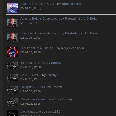
Star Trek: Starfleet Acad...
by
Thunderchild
[27.01.26, 11:15]
Admiral Belar's Cosplayec...
by
Fleetadmiral J.J. Belar
[23.11.25, 19:12]
Science Fiktion Modellbau...
by
Fleetadmiral J.J. Belar
[15.11.25, 12:00]
Hier könnt ihr all meine ...
by
Roger van Dyke
[21.09.25, 20:38]
Inkarnat - 01/2400
by
Emony
[17.08.25, 12:38]
Gold - 04/2389
by
Emony
[17.08.25, 12:37]
Hellgrün - 11/2386
by
Emony
[17.08.25, 12:36]
Meilenstein erreicht – 20...
by
Emony
[15.08.25, 13:25]
Lieblingszitate
by
sven1310
[08.04.25, 17:48]