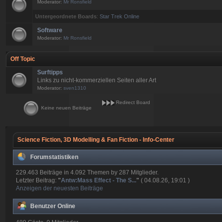
Moderator:
Mr Ronsfield
Untergeordnete Boards
:
Star Trek Online
Software
Moderator:
Mr Ronsfield
Off Topic
Surftipps
Links zu nicht-kommerziellen Seiten aller Art
Moderator:
sven1310
Redirect Board
Keine neuen Beiträge
Science Fiction, 3D Modelling & Fan Fiction - Info-Center
Forumstatistiken
229.463 Beiträge in 4.092 Themen by 287 Mitglieder.
Letzter Beitrag:
"
Antw:Mass Effect - The S...
"
( 04.08.26, 19:01 )
Anzeigen der neuesten Beiträge
Benutzer Online