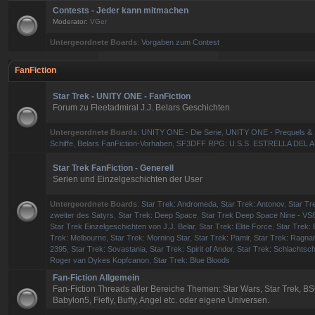
Contests - Jeder kann mitmachen
Moderator:
VGer
Untergeordnete Boards
:
Vorgaben zum Contest
FanFiction
Star Trek - UNITY ONE - FanFiction
Forum zu Fleetadmiral J.J. Belars Geschichten
Untergeordnete Boards
:
UNITY ONE - Die Serie
,
UNITY ONE - Prequels & 
Schiffe
,
Belars FanFiction-Vorhaben
,
SF3DFF RPG: U.S.S. ESTRELLA DEL 
Star Trek FanFiction - Generell
Serien und Einzelgeschichten der User
Untergeordnete Boards
:
Star Trek: Andromeda
,
Star Trek: Antonov
,
Star Tre
zweiter des Satyrs
,
Star Trek: Deep Space
,
Star Trek Deep Space Nine - VS
Star Trek Einzelgeschichten von J.J. Belar
,
Star Trek: Elite Force
,
Star Trek: 
Trek: Melbourne
,
Star Trek: Morning Star
,
Star Trek: Pamir
,
Star Trek: Ragna
2395
,
Star Trek: Sovastania
,
Star Trek: Spirit of Andor
,
Star Trek: Schlachtsch
Roger van Dykes Kopfcanon
,
Star Trek: Blue Bloods
Fan-Fiction Allgemein
Fan-Fiction Threads aller Bereiche Themen: Star Wars, Star Trek, BS
Babylon5, Fiefly, Buffy, Angel etc. oder eigene Universen.