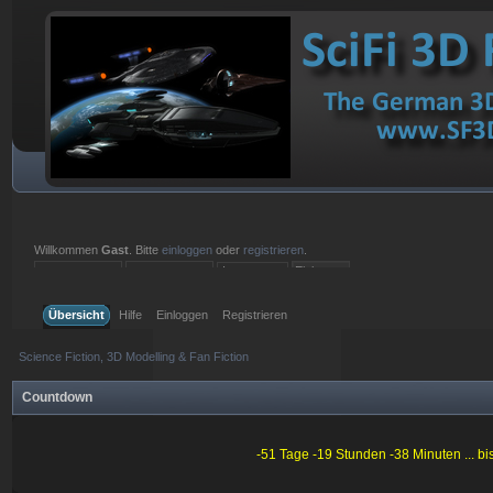
Willkommen
Gast
. Bitte
einloggen
oder
registrieren
.
Einloggen mit Benutzername, Passwort und Sitzungslänge
Übersicht
Hilfe
Einloggen
Registrieren
Science Fiction, 3D Modelling & Fan Fiction
Countdown
-51 Tage -19 Stunden -38 Minuten ... b