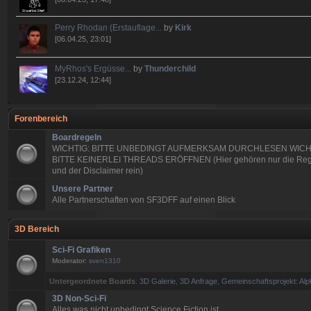
Perry Rhodan (Erstauflage...
by
Kirk
[06.04.25, 23:01]
MyRhos's Ergüsse...
by
Thunderchild
[23.12.24, 12:44]
Forenbereich
Boardregeln
WICHTIG: BITTE UNBEDINGT AUFMERKSAM DURCHLESEN WICH
BITTE KEINERLEI THREADS ERÖFFNEN (Hier gehören nur die Reg
und der Disclaimer rein)
Unsere Partner
Alle Partnerschaften von SF3DFF auf einen Blick
3D Bereich
Sci-Fi Grafiken
Moderator:
sven1310
Untergeordnete Boards
:
3D Galerie
,
3D Anfrage
,
Gemeinschaftsprojekt: Alp
3D Non-Sci-Fi
Alles was nicht unbedingt Science Fiction ist.