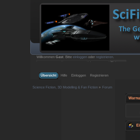
Willkommen
Gast
. Bitte
einloggen
oder
registrieren
.
Einloggen mit Benutzername, Passwort und Sitzungslänge
Übersicht
Hilfe
Einloggen
Registrieren
Science Fiction, 3D Modelling & Fan Fiction
»
Forum
Warnu
Ei