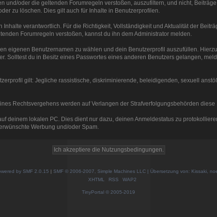
und/oder die geltenden Forumregeln verstoßen, auszufiltern, und nicht, Beiträge 
der zu löschen. Dies gilt auch für Inhalte in Benutzerprofilen.
Inhalte verantwortlich. Für die Richtigkeit, Vollständigkeit und Aktualität der Beit
tenden Forumregeln verstoßen, kannst du ihn dem Administrator melden.
einen eigenen Benutzernamen zu wählen und dein Benutzerprofil auszufüllen. Hierz
r. Solltest du in Besitz eines Passwortes eines anderen Benutzers gelangen, melde d
rprofil gilt: Jegliche rassistische, diskriminierende, beleidigenden, sexuell ans
e eines Rechtsvergehens werden auf Verlangen der Strafverfolgungsbehörden diese I
 deinem lokalen PC. Dies dient nur dazu, deinen Anmeldestatus zu protokollieren 
unerwünschte Werbung und/oder Spam.
wered by SMF 2.0.15
|
SMF © 2006-2007, Simple Machines LLC | Übersetzung von: Kissaki, no
XHTML
RSS
WAP2
TinyPortal
© 2005-2019