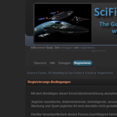
Willkommen
Gast
. Bitte
einloggen
oder
registrieren
.
Einloggen mit Benutzername, Passwort und Sitzungslänge
Übersicht
Hilfe
Einloggen
Registrieren
Science Fiction, 3D Modelling & Fan Fiction
»
Forum
»
Registrieren
Registrierungs-Bedingungen
Mit dem Bestätigen dieser Einverständniserklärung akzepti
Jegliche rassistische, diskriminierende, beleidigende, sexu
Werbung und Spam jeglicher Art sind ebenfalls nicht gestatte
Der/die Verantwortliche/n dieses Forums (nachfolgend Administ