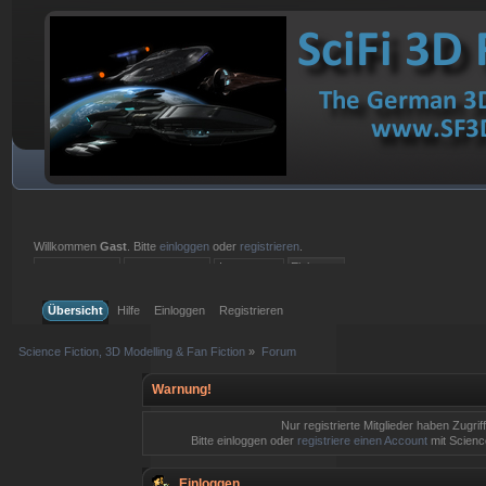
Willkommen
Gast
. Bitte
einloggen
oder
registrieren
.
Einloggen mit Benutzername, Passwort und Sitzungslänge
Übersicht
Hilfe
Einloggen
Registrieren
Science Fiction, 3D Modelling & Fan Fiction
»
Forum
Warnung!
Nur registrierte Mitglieder haben Zugrif
Bitte einloggen oder
registriere einen Account
mit Science
Einloggen