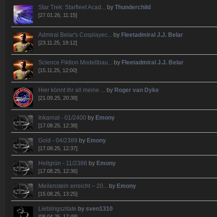
Star Trek: Starfleet Acad...
by
Thunderchild
[27.01.26, 11:15]
Admiral Belar's Cosplayec...
by
Fleetadmiral J.J. Belar
[23.11.25, 19:12]
Science Fiktion Modellbau...
by
Fleetadmiral J.J. Belar
[15.11.25, 12:00]
Hier könnt ihr all meine ...
by
Roger van Dyke
[21.09.25, 20:38]
Inkarnat - 01/2400
by
Emony
[17.08.25, 12:38]
Gold - 04/2389
by
Emony
[17.08.25, 12:37]
Hellgrün - 11/2386
by
Emony
[17.08.25, 12:36]
Meilenstein erreicht – 20...
by
Emony
[15.08.25, 13:25]
Lieblingszitate
by
sven1310
[08.04.25, 17:48]