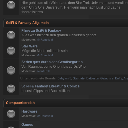
Hier gehts um alle Völker aus dem Star Trek Universum und voralle
dem Unity One Universum. Hier kann man nach Lust und Laune
theoretisieren.
SciFi & Fantasy Allgemein
Filme zu SciFi & Fantasy
Alles was nicht zu den großen Universen gehört.
Moderator:
Mr Ronsfield
Star Wars
Möge die Macht mit euch sein.
Moderator:
Mr Ronsfield
Serien quer durch den Gemüsegarten
Von Raumpatroullie Orion, bis zu Dr. Who
Moderator:
sven1310
Untergeordnete Boards
:
Babylon 5
,
Stargate
,
Battlestar Galactica
,
Buffy, An
Sci-Fi & Fantasy Literatur & Comics
Lesestofftipps und Buchkritiken
Computerbereich
Hardware
Moderator:
Mr Ronsfield
Games