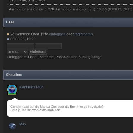
510 Gäste, 0 Mitglieder
Am meisten online (heute):
978
. Am meisten online (gesamt): 10.025 (08.06.26, 20:19)
User
Willkommen
Gast
. Bitte
einloggen
oder
registrieren
.
06.08.26, 19:29
Einloggen mit Benutzername, Passwort und Sitzungslänge
Shoutbox
Kontikinx1404
Geht jemand auf die Manga Con oder die Buchmesse in Leipzig?
Falls ja, ich bin wahrscheinlich dort.
Max