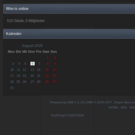
Who is online
510 Gäste, 0 Mitglieder
Kalender
August 2026
Mon
Die
Mit
Don
Fre
Sam
Son
1
2
3
4
5
6
7
8
9
10
11
12
13
14
15
16
17
18
19
20
21
22
23
24
25
26
27
28
29
30
31
Powered by SMF 2.0.15
|
SMF © 2006-2007, Simple Machines
XHTML
RSS
WA
TinyPortal
© 2005-2019