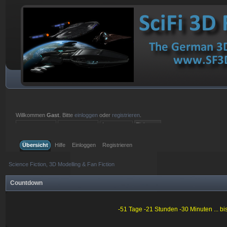
Willkommen
Gast
. Bitte
einloggen
oder
registrieren
.
Einloggen mit Benutzername, Passwort und Sitzungslänge
Übersicht
Hilfe
Einloggen
Registrieren
Science Fiction, 3D Modelling & Fan Fiction
Countdown
-51 Tage -21 Stunden -30 Minuten ... b