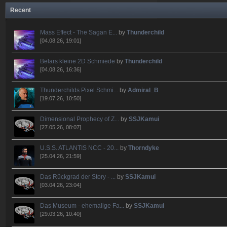
Recent
Mass Effect - The Sagan E...
by
Thunderchild
[04.08.26, 19:01]
Belars kleine 2D Schmiede
by
Thunderchild
[04.08.26, 16:36]
Thunderchilds Pixel Schmi...
by
Admiral_B
[19.07.26, 10:50]
Dimensional Prophecy of Z...
by
SSJKamui
[27.05.26, 08:07]
U.S.S. ATLANTIS NCC - 20...
by
Thorndyke
[25.04.26, 21:59]
Das Rückgrad der Story - ...
by
SSJKamui
[03.04.26, 23:04]
Das Museum - ehemalige Fa...
by
SSJKamui
[29.03.26, 10:40]