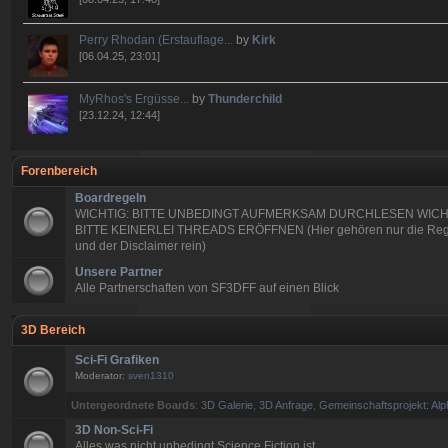
Perry Rhodan (Erstauflage...
by
Kirk
[06.04.25, 23:01]
MyRhos's Ergüsse...
by
Thunderchild
[23.12.24, 12:44]
Forenbereich
Boardregeln
WICHTIG: BITTE UNBEDINGT AUFMERKSAM DURCHLESEN WICH
BITTE KEINERLEI THREADS ERÖFFNEN (Hier gehören nur die Reg
und der Disclaimer rein)
Unsere Partner
Alle Partnerschaften von SF3DFF auf einen Blick
3D Bereich
Sci-Fi Grafiken
Moderator:
sven1310
Untergeordnete Boards
:
3D Galerie
,
3D Anfrage
,
Gemeinschaftsprojekt: Alp
3D Non-Sci-Fi
Alles was nicht unbedingt Science Fiction ist.