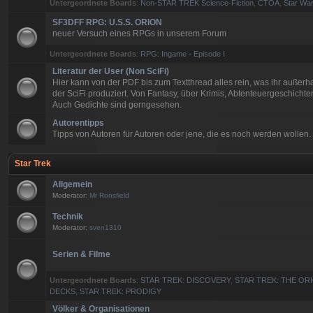
Untergeordnete Boards
:
Non-STAR TREK Science-Fiction
,
CTOA
,
Star War
SF3DFF RPG: U.S.S. ORION
neuer Versuch eines RPGs in unserem Forum
Untergeordnete Boards
:
RPG: Ingame - Episode I
Literatur der User (Non SciFi)
Hier kann von der PDF bis zum Textthread alles rein, was ihr außerh
der SciFi produziert. Von Fantasy, über Krimis, Abtenteuergeschichten
Auch Gedichte sind gerngesehen.
Autorentipps
Tipps von Autoren für Autoren oder jene, die es noch werden wollen.
Star Trek
Allgemein
Moderator:
Mr Ronsfield
Technik
Moderator:
sven1310
Serien & Filme
Untergeordnete Boards
:
STAR TREK: DISCOVERY
,
STAR TREK: THE ORI
DECKS
,
STAR TREK: PRODIGY
Völker & Organisationen