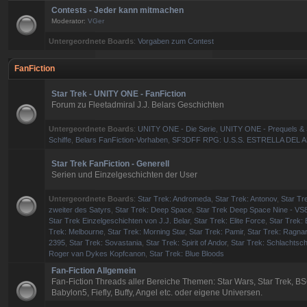
Contests - Jeder kann mitmachen
Moderator:
VGer
Untergeordnete Boards
:
Vorgaben zum Contest
FanFiction
Star Trek - UNITY ONE - FanFiction
Forum zu Fleetadmiral J.J. Belars Geschichten
Untergeordnete Boards
:
UNITY ONE - Die Serie
,
UNITY ONE - Prequels & 
Schiffe
,
Belars FanFiction-Vorhaben
,
SF3DFF RPG: U.S.S. ESTRELLA DEL 
Star Trek FanFiction - Generell
Serien und Einzelgeschichten der User
Untergeordnete Boards
:
Star Trek: Andromeda
,
Star Trek: Antonov
,
Star Tre
zweiter des Satyrs
,
Star Trek: Deep Space
,
Star Trek Deep Space Nine - VS
Star Trek Einzelgeschichten von J.J. Belar
,
Star Trek: Elite Force
,
Star Trek: 
Trek: Melbourne
,
Star Trek: Morning Star
,
Star Trek: Pamir
,
Star Trek: Ragna
2395
,
Star Trek: Sovastania
,
Star Trek: Spirit of Andor
,
Star Trek: Schlachtsch
Roger van Dykes Kopfcanon
,
Star Trek: Blue Bloods
Fan-Fiction Allgemein
Fan-Fiction Threads aller Bereiche Themen: Star Wars, Star Trek, BS
Babylon5, Fiefly, Buffy, Angel etc. oder eigene Universen.