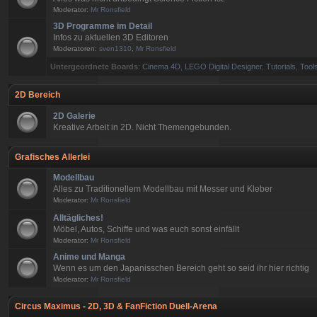
Moderator:
Mr Ronsfield
3D Programme im Detail
Infos zu aktuellen 3D Editoren
Moderatoren:
sven1310
,
Mr Ronsfield
Untergeordnete Boards
:
Cinema 4D
,
LEGO Digital Designer
,
Tutorials
,
Tools
2D Bereich
2D Galerie
Kreative Arbeit in 2D. Nicht Themengebunden.
Grafisches Allerlei
Modellbau
Alles zu Traditionellem Modellbau mit Messer und Kleber
Moderator:
Mr Ronsfield
Alltägliches!
Möbel, Autos, Schiffe und was euch sonst einfällt
Moderator:
Mr Ronsfield
Anime und Manga
Wenn es um den Japanisschen Bereich geht so seid ihr hier richtig
Moderator:
Mr Ronsfield
Circus Maximus - 2D, 3D & FanFiction Duell-Arena