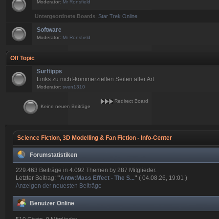
Moderator:
Mr Ronsfield
Untergeordnete Boards
:
Star Trek Online
Software
Moderator:
Mr Ronsfield
Off Topic
Surftipps
Links zu nicht-kommerziellen Seiten aller Art
Moderator:
sven1310
Redirect Board
Keine neuen Beiträge
Science Fiction, 3D Modelling & Fan Fiction - Info-Center
Forumstatistiken
229.463 Beiträge in 4.092 Themen by 287 Mitglieder.
Letzter Beitrag:
"
Antw:Mass Effect - The S...
"
( 04.08.26, 19:01 )
Anzeigen der neuesten Beiträge
Benutzer Online