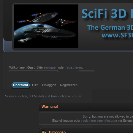
Willkommen
Gast
. Bitte
einloggen
oder
registrieren
.
Einloggen mit Benutzername, Passwort und Sitzungslänge
Übersicht
Hilfe
Einloggen
Registrieren
Science Fiction, 3D Modelling & Fan Fiction
»
Forum
Warnung!
Sorry, but you are not allowed to v
Bitte einloggen oder
registriere einen Account
mit Science
Einloggen