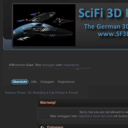
Willkommen
Gast
. Bitte
einloggen
oder
registrieren
.
Einloggen mit Benutzername, Passwort und Sitzungslänge
Übersicht
Hilfe
Einloggen
Registrieren
Science Fiction, 3D Modelling & Fan Fiction
»
Forum
Warnung!
Sorry, but you are not allowed to v
Bitte einloggen oder
registriere einen Account
mit Science
Einloggen