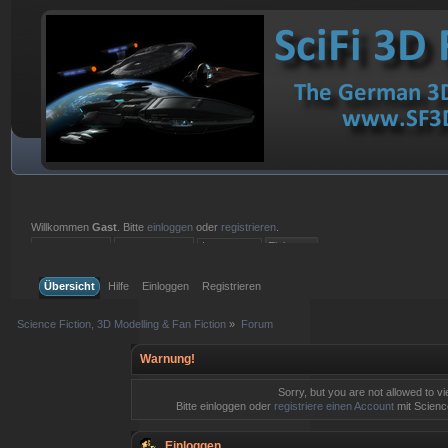
Willkommen
Gast
. Bitte
einloggen
oder
registrieren
.
Einloggen mit Benutzername, Passwort und Sitzungslänge
Übersicht
Hilfe
Einloggen
Registrieren
Science Fiction, 3D Modelling & Fan Fiction
»
Forum
Warnung!
Sorry, but you are not allowed to v
Bitte einloggen oder
registriere einen Account
mit Science
Einloggen