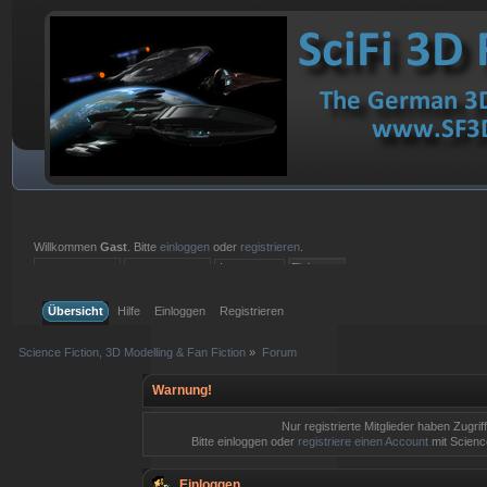
Willkommen
Gast
. Bitte
einloggen
oder
registrieren
.
Einloggen mit Benutzername, Passwort und Sitzungslänge
Übersicht
Hilfe
Einloggen
Registrieren
Science Fiction, 3D Modelling & Fan Fiction
»
Forum
Warnung!
Nur registrierte Mitglieder haben Zugrif
Bitte einloggen oder
registriere einen Account
mit Science
Einloggen