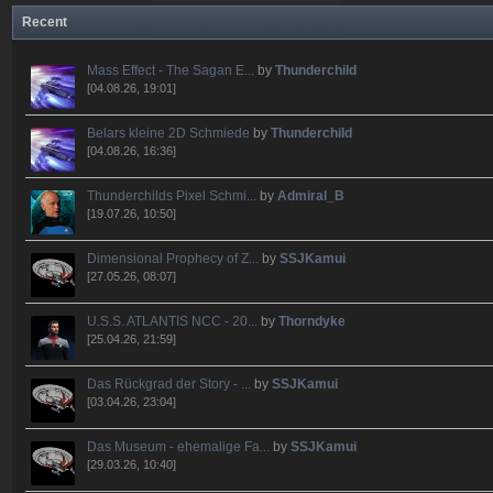
Recent
Mass Effect - The Sagan E...
by
Thunderchild
[04.08.26, 19:01]
Belars kleine 2D Schmiede
by
Thunderchild
[04.08.26, 16:36]
Thunderchilds Pixel Schmi...
by
Admiral_B
[19.07.26, 10:50]
Dimensional Prophecy of Z...
by
SSJKamui
[27.05.26, 08:07]
U.S.S. ATLANTIS NCC - 20...
by
Thorndyke
[25.04.26, 21:59]
Das Rückgrad der Story - ...
by
SSJKamui
[03.04.26, 23:04]
Das Museum - ehemalige Fa...
by
SSJKamui
[29.03.26, 10:40]