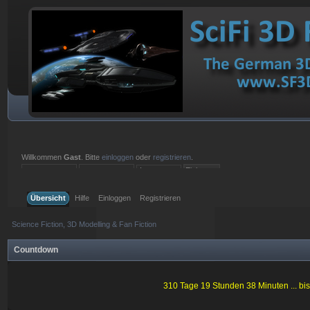
Willkommen
Gast
. Bitte
einloggen
oder
registrieren
.
Einloggen mit Benutzername, Passwort und Sitzungslänge
Übersicht
Hilfe
Einloggen
Registrieren
Science Fiction, 3D Modelling & Fan Fiction
Countdown
310 Tage 19 Stunden 38 Minuten ... bi