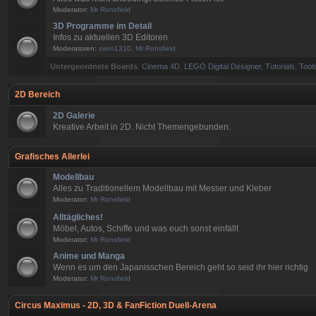
Moderator:
Mr Ronsfield
3D Programme im Detail
Infos zu aktuellen 3D Editoren
Moderatoren:
sven1310
,
Mr Ronsfield
Untergeordnete Boards
:
Cinema 4D
,
LEGO Digital Designer
,
Tutorials
,
Tools
2D Bereich
2D Galerie
Kreative Arbeit in 2D. Nicht Themengebunden.
Grafisches Allerlei
Modellbau
Alles zu Traditionellem Modellbau mit Messer und Kleber
Moderator:
Mr Ronsfield
Alltägliches!
Möbel, Autos, Schiffe und was euch sonst einfällt
Moderator:
Mr Ronsfield
Anime und Manga
Wenn es um den Japanisschen Bereich geht so seid ihr hier richtig
Moderator:
Mr Ronsfield
Circus Maximus - 2D, 3D & FanFiction Duell-Arena