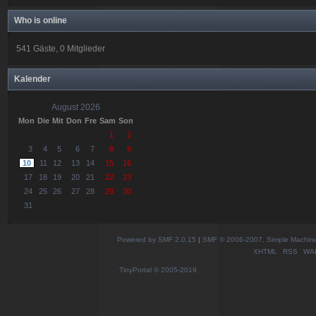
Who is online
541 Gäste, 0 Mitglieder
Kalender
August 2026
Mon
Die
Mit
Don
Fre
Sam
Son
1
2
3
4
5
6
7
8
9
10
11
12
13
14
15
16
17
18
19
20
21
22
23
24
25
26
27
28
29
30
31
Powered by SMF 2.0.15
|
SMF © 2006-2007, Simple Machines
XHTML
RSS
WA
TinyPortal
© 2005-2019