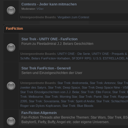
Contests - Jeder kann mitmachen
Moderator:
VGer
Untergeordnete Boards
:
Vorgaben zum Contest
FanFiction
Star Trek - UNITY ONE - FanFiction
Forum zu Fleetadmiral J.J. Belars Geschichten
Untergeordnete Boards
:
UNITY ONE - Die Serie
,
UNITY ONE - Prequels & 
Schiffe
,
Belars FanFiction-Vorhaben
,
SF3DFF RPG: U.S.S. ESTRELLA DEL 
Star Trek FanFiction - Generell
Serien und Einzelgeschichten der User
Untergeordnete Boards
:
Star Trek: Andromeda
,
Star Trek: Antonov
,
Star Tre
zweiter des Satyrs
,
Star Trek: Deep Space
,
Star Trek Deep Space Nine - VS
Star Trek Einzelgeschichten von J.J. Belar
,
Star Trek: Elite Force
,
Star Trek: 
Trek: Melbourne
,
Star Trek: Morning Star
,
Star Trek: Pamir
,
Star Trek: Ragna
2395
,
Star Trek: Sovastania
,
Star Trek: Spirit of Andor
,
Star Trek: Schlachtsch
Roger van Dykes Kopfcanon
,
Star Trek: Blue Bloods
Fan-Fiction Allgemein
Fan-Fiction Threads aller Bereiche Themen: Star Wars, Star Trek, BS
Babylon5, Fiefly, Buffy, Angel etc. oder eigene Universen.