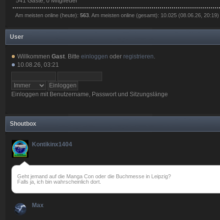
541 Gäste, 0 Mitglieder
Am meisten online (heute):
563
. Am meisten online (gesamt): 10.025 (08.06.26, 20:19)
User
Willkommen
Gast
. Bitte
einloggen
oder
registrieren
.
10.08.26, 03:21
Einloggen mit Benutzername, Passwort und Sitzungslänge
Shoutbox
Kontikinx1404
Geht jemand auf die Manga Con oder die Buchmesse in Leipzig?
Falls ja, ich bin wahrscheinlich dort.
Max