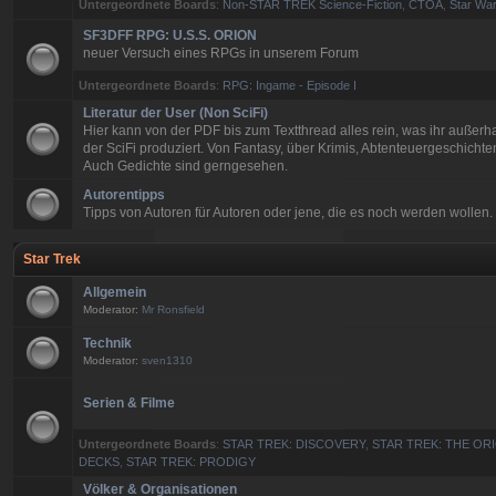
Untergeordnete Boards
:
Non-STAR TREK Science-Fiction
,
CTOA
,
Star War
SF3DFF RPG: U.S.S. ORION
neuer Versuch eines RPGs in unserem Forum
Untergeordnete Boards
:
RPG: Ingame - Episode I
Literatur der User (Non SciFi)
Hier kann von der PDF bis zum Textthread alles rein, was ihr außerh
der SciFi produziert. Von Fantasy, über Krimis, Abtenteuergeschichten
Auch Gedichte sind gerngesehen.
Autorentipps
Tipps von Autoren für Autoren oder jene, die es noch werden wollen.
Star Trek
Allgemein
Moderator:
Mr Ronsfield
Technik
Moderator:
sven1310
Serien & Filme
Untergeordnete Boards
:
STAR TREK: DISCOVERY
,
STAR TREK: THE ORI
DECKS
,
STAR TREK: PRODIGY
Völker & Organisationen