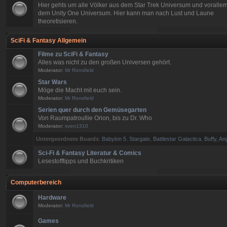
Hier gehts um alle Völker aus dem Star Trek Universum und voralle
dem Unity One Universum. Hier kann man nach Lust und Laune
theoretisieren.
SciFi & Fantasy Allgemein
Filme zu SciFi & Fantasy
Alles was nicht zu den großen Universen gehört.
Moderator:
Mr Ronsfield
Star Wars
Möge die Macht mit euch sein.
Moderator:
Mr Ronsfield
Serien quer durch den Gemüsegarten
Von Raumpatroullie Orion, bis zu Dr. Who
Moderator:
sven1310
Untergeordnete Boards
:
Babylon 5
,
Stargate
,
Battlestar Galactica
,
Buffy, An
Sci-Fi & Fantasy Literatur & Comics
Lesestofftipps und Buchkritiken
Computerbereich
Hardware
Moderator:
Mr Ronsfield
Games