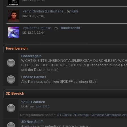
Perry Rhodan (Erstauflage...
by
Kirk
[06.04.25, 23:01]
MyRhos's Ergüsse...
by
Thunderchild
[23.12.24, 12:44]
Forenbereich
Boardregeln
WICHTIG: BITTE UNBEDINGT AUFMERKSAM DURCHLESEN WICH
BITTE KEINERLEI THREADS ERÖFFNEN (Hier gehören nur die Reg
und der Disclaimer rein)
Unsere Partner
Alle Partnerschaften von SF3DFF auf einen Blick
3D Bereich
Sci-Fi Grafiken
Moderator:
sven1310
Untergeordnete Boards
:
3D Galerie
,
3D Anfrage
,
Gemeinschaftsprojekt: Alp
3D Non-Sci-Fi
Alles was nicht unbedingt Science Fiction ist.