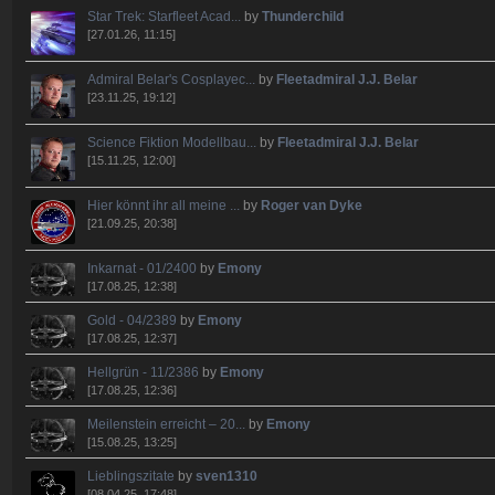
Star Trek: Starfleet Acad...
by
Thunderchild
[27.01.26, 11:15]
Admiral Belar's Cosplayec...
by
Fleetadmiral J.J. Belar
[23.11.25, 19:12]
Science Fiktion Modellbau...
by
Fleetadmiral J.J. Belar
[15.11.25, 12:00]
Hier könnt ihr all meine ...
by
Roger van Dyke
[21.09.25, 20:38]
Inkarnat - 01/2400
by
Emony
[17.08.25, 12:38]
Gold - 04/2389
by
Emony
[17.08.25, 12:37]
Hellgrün - 11/2386
by
Emony
[17.08.25, 12:36]
Meilenstein erreicht – 20...
by
Emony
[15.08.25, 13:25]
Lieblingszitate
by
sven1310
[08.04.25, 17:48]