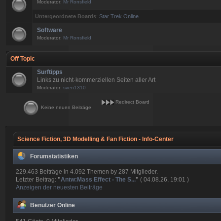
Moderator:
Mr Ronsfield
Untergeordnete Boards
:
Star Trek Online
Software
Moderator:
Mr Ronsfield
Off Topic
Surftipps
Links zu nicht-kommerziellen Seiten aller Art
Moderator:
sven1310
Redirect Board
Keine neuen Beiträge
Science Fiction, 3D Modelling & Fan Fiction - Info-Center
Forumstatistiken
229.463 Beiträge in 4.092 Themen by 287 Mitglieder.
Letzter Beitrag:
"
Antw:Mass Effect - The S...
"
( 04.08.26, 19:01 )
Anzeigen der neuesten Beiträge
Benutzer Online