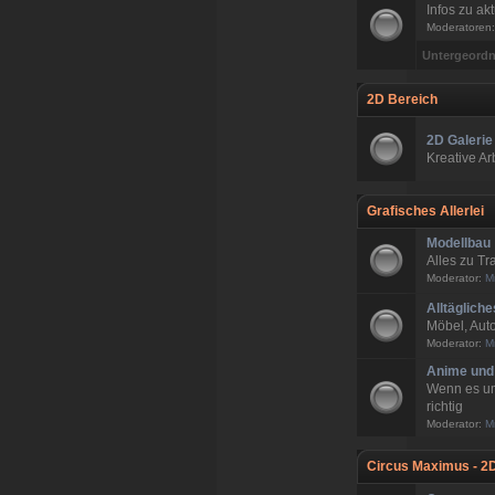
Infos zu ak
Moderatoren
Untergeordn
2D Bereich
2D Galerie
Kreative A
Grafisches Allerlei
Modellbau
Alles zu T
Moderator:
M
Alltägliche
Möbel, Auto
Moderator:
M
Anime und
Wenn es um
richtig
Moderator:
M
Circus Maximus - 2D