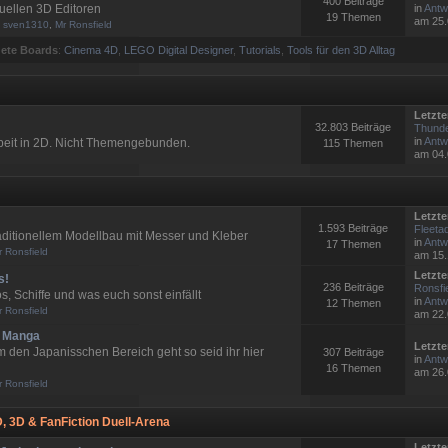
400 Beiträge
tuellen 3D Editoren
in
Antw
19 Themen
am 25.
:
sven1310
,
Mr Ronsfield
ete Boards
:
Cinema 4D
,
LEGO Digital Designer
,
Tutorials
,
Tools für den 3D Alltag
Letzte
32.803 Beiträge
Thunde
in
Antw
rbeit in 2D. Nicht Themengebunden.
115 Themen
am 04.
Letzte
1.593 Beiträge
Fleetad
raditionellem Modellbau mit Messer und Kleber
in
Antw
17 Themen
r Ronsfield
am 15.
Letzte
s!
236 Beiträge
Ronsfi
s, Schiffe und was euch sonst einfällt
in
Antw
12 Themen
r Ronsfield
am 22.
 Manga
Letzte
 den Japanisschen Bereich geht so seid ihr hier
307 Beiträge
in
Antw
16 Themen
am 26.
r Ronsfield
, 3D & FanFiction Duell-Arena
Letzte