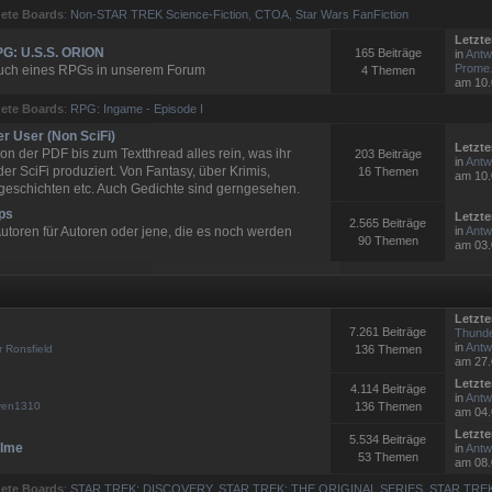
ete Boards
:
Non-STAR TREK Science-Fiction
,
CTOA
,
Star Wars FanFiction
Letzte
G: U.S.S. ORION
165 Beiträge
in
Antw
Prome.
uch eines RPGs in unserem Forum
4 Themen
am 10.
ete Boards
:
RPG: Ingame - Episode I
er User (Non SciFi)
Letzte
on der PDF bis zum Textthread alles rein, was ihr
203 Beiträge
in
Antw
er SciFi produziert. Von Fantasy, über Krimis,
16 Themen
am 10.
geschichten etc. Auch Gedichte sind gerngesehen.
ps
Letzte
2.565 Beiträge
utoren für Autoren oder jene, die es noch werden
in
Antw
90 Themen
am 03.
Letzte
7.261 Beiträge
Thunde
in
Antw:
r Ronsfield
136 Themen
am 27.
Letzte
4.114 Beiträge
in
Antw
ven1310
136 Themen
am 04.
Letzte
5.534 Beiträge
ilme
in
Antw:
53 Themen
am 08.
ete Boards
:
STAR TREK: DISCOVERY
,
STAR TREK: THE ORIGINAL SERIES
,
STAR TRE