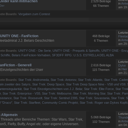
- Jeder kann mitmachen
2.529 Beiträge
in
Antw
Ger
66 Themen
am 19.
ete Boards
:
Vorgaben zum Contest
Letzte
- UNITY ONE - FanFiction
468 Beiträge
Fleetad
in
Antw
eetadmiral J.J. Belars Geschichten
6 Themen
am 29.
ete Boards
:
UNITY ONE - Die Serie
,
UNITY ONE - Prequels & Spinoffs
,
UNITY ONE - Ency
 Schiffe
,
Belars FanFiction-Vorhaben
,
SF3DFF RPG: U.S.S. ESTRELLA DEL ALBA
Letzte
anFiction - Generell
2.616 Beiträge
Dyke
in
Hier 
 Einzelgeschichten der User
115 Themen
am 21.
ete Boards
:
Star Trek: Andromeda
,
Star Trek: Antonov
,
Star Trek: Atlantis
,
Star Trek: Cadet
ein zweiter des Satyrs
,
Star Trek: Deep Space
,
Star Trek Deep Space Nine - VS8 und VS9
,
ntensingularität
,
Star Trek Einzelgeschichten von J.J. Belar
,
Star Trek: Elite Force
,
Star Trek
r
,
Star Trek: Enterprise - VS5
,
Star Trek: Melbourne
,
Star Trek: Morning Star
,
Star Trek: Pam
esistance
,
Star Trek: Roosevelt
,
Star Trek: Sentinel 2395
,
Star Trek: Sovastania
,
Star Trek: S
f "Draco"
,
Star Trek: Starfleet
,
Community Comic Projekt
,
Star Trek: Roger van Dykes Kopf
Letzte
n Allgemein
5.068 Beiträge
Thunde
 Threads aller Bereiche Themen: Star Wars, Star Trek,
in
Antw
102 Themen
n5, Fiefly, Buffy, Angel etc. oder eigene Universen.
am 04.