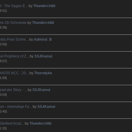
t - The Sagan E...
by
Thunderchild
9:01]
eine 2D Schmiede
by
Thunderchild
6:36]
lds Pixel Schmi...
by
Admiral_B
0:50]
l Prophecy of Z...
by
SSJKamui
8:07]
ANTIS NCC - 20...
by
Thorndyke
1:59]
ad der Story - ...
by
SSJKamui
3:04]
m - ehemalige Fa...
by
SSJKamui
0:40]
Starfleet Acad...
by
Thunderchild
1:15]