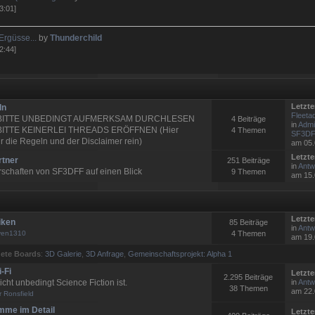
3:01]
Ergüsse...
by
Thunderchild
2:44]
Letzte
ln
Fleetad
 BITTE UNBEDINGT AUFMERKSAM DURCHLESEN
4 Beiträge
in
Admi
BITTE KEINERLEI THREADS ERÖFFNEN (Hier
4 Themen
SF3DFF
 die Regeln und der Disclaimer rein)
am 05.
Letzte
rtner
251 Beiträge
in
Antw:
rschaften von SF3DFF auf einen Blick
9 Themen
am 15.
Letzte
iken
85 Beiträge
in
Antw
ven1310
4 Themen
am 19.
ete Boards
:
3D Galerie
,
3D Anfrage
,
Gemeinschaftsprojekt: Alpha 1
-Fi
Letzte
2.295 Beiträge
icht unbedingt Science Fiction ist.
in
Antw:
38 Themen
am 22.
r Ronsfield
mme im Detail
Letzte