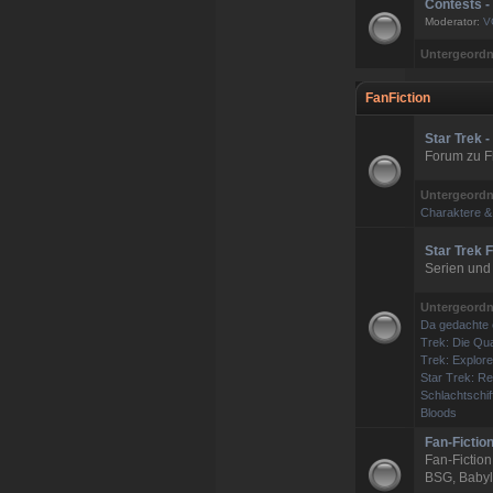
Contests 
Moderator:
V
Untergeordn
FanFiction
Star Trek 
Forum zu Fl
Untergeordn
Charaktere &
Star Trek F
Serien und
Untergeordn
Da gedachte 
Trek: Die Qua
Trek: Explore
Star Trek: R
Schlachtschif
Bloods
Fan-Fictio
Fan-Fiction
BSG, Babylo