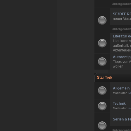
Untergeordn
SF3DFF RP
neuer Vers
Untergeordn
Literatur d
Hier kann v
außerhalb d
Abtenteuer
Autorentip
Tipps von A
wollen.
Star Trek
Allgemein
Moderator:
M
Technik
Moderator:
s
Serien & F
Untergeordn