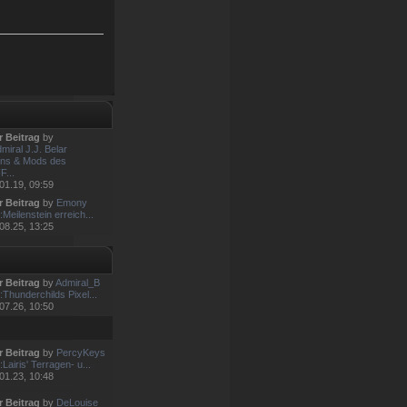
r Beitrag
by
miral J.J. Belar
ns & Mods des
...
01.19, 09:59
r Beitrag
by
Emony
Meilenstein erreich...
08.25, 13:25
r Beitrag
by
Admiral_B
:Thunderchilds Pixel...
07.26, 10:50
r Beitrag
by
PercyKeys
Lairis' Terragen- u...
01.23, 10:48
r Beitrag
by
DeLouise