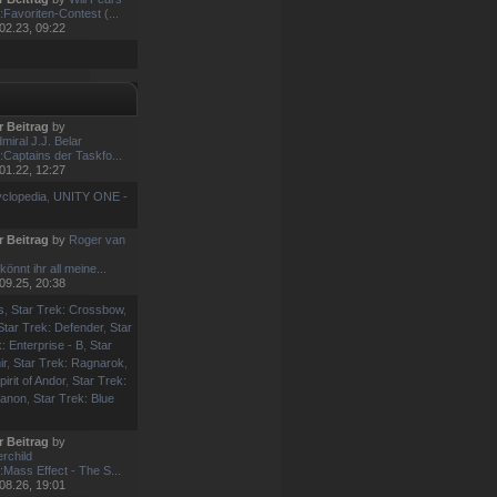
:Favoriten-Contest (...
02.23, 09:22
r Beitrag
by
miral J.J. Belar
:Captains der Taskfo...
01.22, 12:27
clopedia
,
UNITY ONE -
r Beitrag
by
Roger van
könnt ihr all meine...
09.25, 20:38
s
,
Star Trek: Crossbow
,
Star Trek: Defender
,
Star
: Enterprise - B
,
Star
ir
,
Star Trek: Ragnarok
,
pirit of Andor
,
Star Trek:
canon
,
Star Trek: Blue
r Beitrag
by
rchild
:Mass Effect - The S...
08.26, 19:01