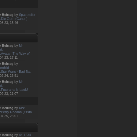
r Beitrag
by
Spaceteller
:Die Gorn (Canon)
08.23, 13:46
r Beitrag
by
Mr
eld
:Avatar: The Way of ...
04.23, 17:11
r Beitrag
by
rchild
:Star Wars - Bad Bat...
02.24, 23:51
r Beitrag
by
Mr
eld
:Futurama is back!
09.23, 21:07
r Beitrag
by
Kirk
:Perry Rhodan (Ersta...
04.25, 23:01
r Beitrag
by
alf-1234