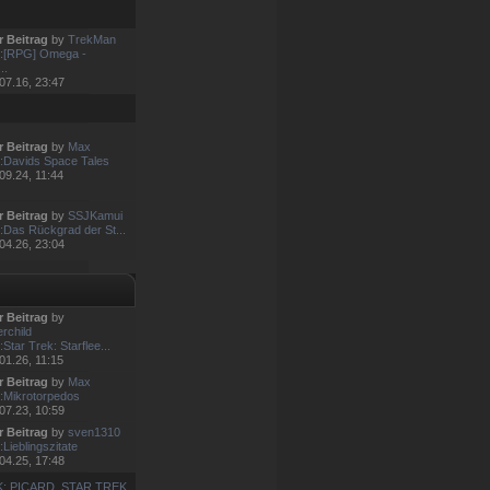
r Beitrag
by
TrekMan
:[RPG] Omega -
..
07.16, 23:47
r Beitrag
by
Max
:Davids Space Tales
09.24, 11:44
r Beitrag
by
SSJKamui
:Das Rückgrad der St...
04.26, 23:04
r Beitrag
by
rchild
Star Trek: Starflee...
01.26, 11:15
r Beitrag
by
Max
:Mikrotorpedos
07.23, 10:59
r Beitrag
by
sven1310
Lieblingszitate
04.25, 17:48
K: PICARD
,
STAR TREK