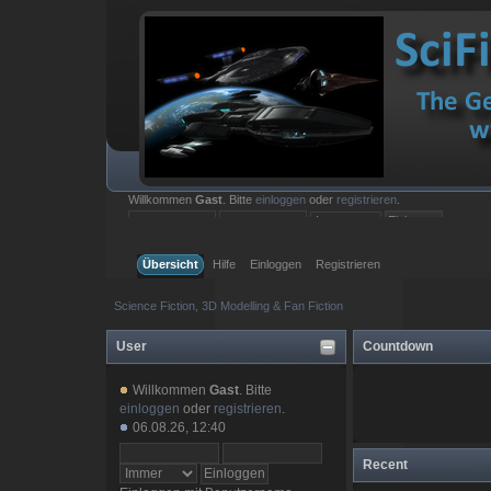
Willkommen
Gast
. Bitte
einloggen
oder
registrieren
.
Einloggen mit Benutzername, Passwort und Sitzungslänge
Übersicht
Hilfe
Einloggen
Registrieren
Science Fiction, 3D Modelling & Fan Fiction
User
Countdown
Willkommen
Gast
. Bitte
einloggen
oder
registrieren
.
06.08.26, 12:40
Recent