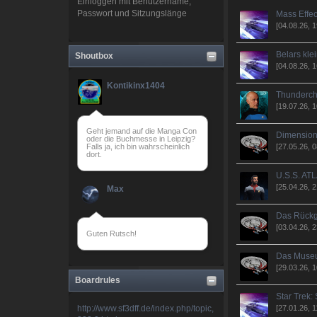
Einloggen mit Benutzername,
Passwort und Sitzungslänge
Mass Effec
[04.08.26, 1
Belars kl
Shoutbox
[04.08.26, 1
Kontikinx1404
Thunderchi
[19.07.26, 1
Geht jemand auf die Manga Con
Dimensiona
oder die Buchmesse in Leipzig?
[27.05.26, 0
Falls ja, ich bin wahrscheinlich
dort.
U.S.S. ATL
[25.04.26, 2
Max
Das Rückgr
[03.04.26, 2
Guten Rutsch!
Das Museu
[29.03.26, 1
deciever
Boardrules
Star Trek: 
[27.01.26, 1
http://www.sf3dff.de/index.php/topic,
aye aye