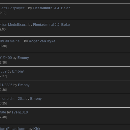
lar's Cosplayec...
by
Fleetadmiral J.J. Belar
9:12]
ktion Modellbau...
by
Fleetadmiral J.J. Belar
2:00]
ihr all meine ...
by
Roger van Dyke
0:38]
 01/2400
by
Emony
2:38]
/2389
by
Emony
2:37]
 11/2386
by
Emony
2:36]
 erreicht – 20...
by
Emony
3:25]
itate
by
sven1310
7:48]
an (Erstauflage...
by
Kirk