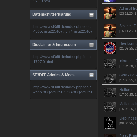
323.0.html
Admiral Be
Fleetadmiral J.J. Belar
[23.11.25, 1
Datenschutzerklärung
Science Fi
http://www.sf3dff.de/index.php/topic,
[15.11.25, 1
4505.msg225407.html#msg225407
Habs gesehen, ich antworte am
Wochenende. Viel zu tun gerade.
Sorry.
Hier könnt 
Disclaimer & Impressum
[21.09.25, 2
deciever
http://www.sf3dff.de/index.php/topic,
Inkarnat -
1707.0.html
[17.08.25, 1
@belar du hast ne pm
SF3DFF Admins & Mods
Gold - 04
[17.08.25, 1
http://www.sf3dff.de/index.php/topic,
Hellgrün -
4566.msg229151.html#msg229151
[17.08.25, 1
Meilenstein
[15.08.25, 1
Lieblingsz
[08.04.25, 1
Perry Rhod