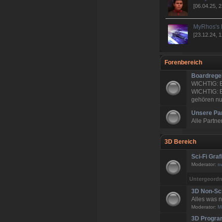
[06.04.25, 2
MyRhos's 
[23.12.24, 1
Forenbereich
Boardrege
WICHTIG:
WICHTIG: 
gehören nur
Unsere Pa
Alle Partne
3D Bereich
Sci-Fi Graf
Moderator:
s
Untergeordn
3D Non-Sci
Alles was n
Moderator:
M
3D Progra