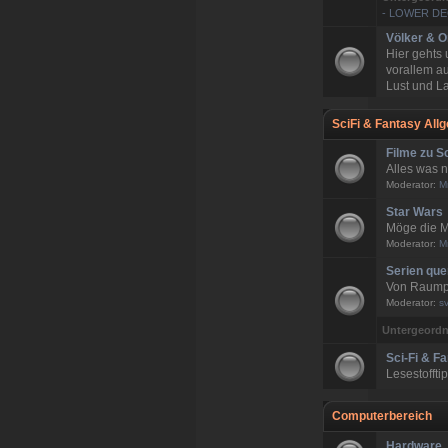
- LOWER D
Völker & O
Hier gehts
vorallem a
Lust und La
SciFi & Fantasy All
Filme zu S
Alles was n
Moderator:
M
Star Wars
Möge die M
Moderator:
M
Serien qu
Von Raumpa
Moderator:
s
Untergeordn
Sci-Fi & F
Lesestoffti
Computerbereich
Hardware