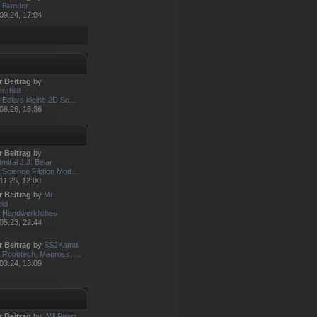
:Blender
09.24, 17:04
r Beitrag
by
rchild
:Belars kleine 2D Sc...
08.26, 16:36
r Beitrag
by
miral J.J. Belar
:Science Fiktion Mod...
11.25, 12:00
r Beitrag
by
Mr
eld
:Handwerkliches
05.23, 22:44
r Beitrag
by
SSJKamui
:Robotech, Macross, ...
03.24, 13:09
r Beitrag
by
Will Pears