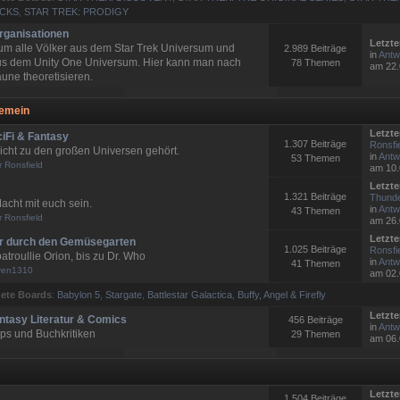
ECKS
,
STAR TREK: PRODIGY
rganisationen
Letzte
 um alle Völker aus dem Star Trek Universum und
2.989 Beiträge
in
Antw
us dem Unity One Universum. Hier kann man nach
78 Themen
am 22.
une theoretisieren.
gemein
Letzte
ciFi & Fantasy
1.307 Beiträge
Ronsfi
icht zu den großen Universen gehört.
in
Antw
53 Themen
r Ronsfield
am 10.
Letzte
1.321 Beiträge
Thunde
acht mit euch sein.
in
Antw
43 Themen
r Ronsfield
am 26.
Letzte
er durch den Gemüsegarten
1.025 Beiträge
Ronsfi
troullie Orion, bis zu Dr. Who
in
Antw
41 Themen
ven1310
am 02.
ete Boards
:
Babylon 5
,
Stargate
,
Battlestar Galactica
,
Buffy, Angel & Firefly
Letzte
antasy Literatur & Comics
456 Beiträge
in
Antw
pps und Buchkritiken
29 Themen
am 06.
Letzte
1.504 Beiträge