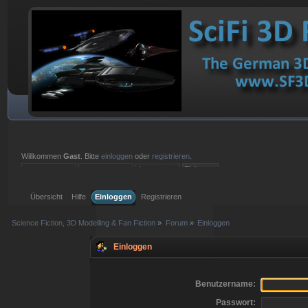
Willkommen
Gast
. Bitte
einloggen
oder
registrieren
.
Einloggen mit Benutzername, Passwort und Sitzungslänge
Übersicht
Hilfe
Einloggen
Registrieren
Science Fiction, 3D Modelling & Fan Fiction
»
Forum
»
Einloggen
Einloggen
Benutzername:
Passwort: