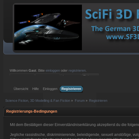
Willkommen
Gast
. Bitte
einloggen
oder
registrieren
.
Einloggen mit Benutzername, Passwort und Sitzungslänge
Übersicht
Hilfe
Einloggen
Registrieren
Science Fiction, 3D Modelling & Fan Fiction
»
Forum
»
Registrieren
Registrierungs-Bedingungen
Mit dem Bestätigen dieser Einverständniserklärung akzeptierst du die fol
Jegliche rassistische, diskriminierende, beleidigende, sexuell anstößige, 