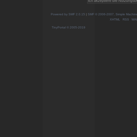
Powered by SMF 2.0.15
|
SMF © 2006-2007, Simple Machines
XHTML
RSS
WA
TinyPortal
© 2005-2019