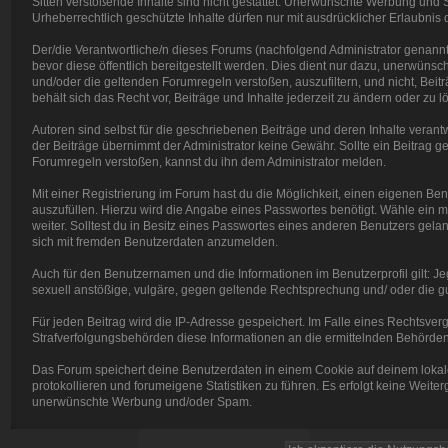
Sitten verstoßende Inhalte sind nicht gestattet. Unerwünschte Werbung und Sp
Urheberrechtlich geschützte Inhalte dürfen nur mit ausdrücklicher Erlaubnis
Der/die Verantwortliche/n dieses Forums (nachfolgend Administrator genannt)
bevor diese öffentlich bereitgestellt werden. Dies dient nur dazu, unerwün
und/oder die geltenden Forumregeln verstoßen, auszufiltern, und nicht, Beit
behält sich das Recht vor, Beiträge und Inhalte jederzeit zu ändern oder zu lö
Autoren sind selbst für die geschriebenen Beiträge und deren Inhalte verantwor
der Beiträge übernimmt der Administrator keine Gewähr. Sollte ein Beitra
Forumregeln verstoßen, kannst du ihn dem Administrator melden.
Mit einer Registrierung im Forum hast du die Möglichkeit, einen eigenen B
auszufüllen. Hierzu wird die Angabe eines Passwortes benötigt. Wähle ein mö
weiter. Solltest du in Besitz eines Passwortes eines anderen Benutzers gelang
sich mit fremden Benutzerdaten anzumelden.
Auch für den Benutzernamen und die Informationen im Benutzerprofil gilt: Jeg
sexuell anstößige, vulgäre, gegen geltende Rechtsprechung und/ oder die gut
Für jeden Beitrag wird die IP-Adresse gespeichert. Im Falle eines Rechtsve
Strafverfolgungsbehörden diese Informationen an die ermittelnden Behörden 
Das Forum speichert deine Benutzerdaten in einem Cookie auf deinem lokal
protokollieren und forumeigene Statistiken zu führen. Es erfolgt keine Weite
unerwünschte Werbung und/oder Spam.