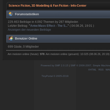
Science Fiction, 3D Modelling & Fan Fiction - Info-Center
Forumstatistiken
229.463 Beiträge in 4.092 Themen by 287 Mitglieder.
Letzter Beitrag:
"
Antw:Mass Effect - The S...
"
( 04.08.26, 19:01 )
Anzeigen der neuesten Beiträge
Benutzer Online
699 Gäste, 0 Mitglieder
Am meisten online (heute):
978
. Am meisten online (gesamt): 10.025 (08.06.26, 20:19)
Powered by SMF 2.0.15
|
SMF © 2006-2007, Simple Machines
XHTML
RSS
WA
TinyPortal
© 2005-2019