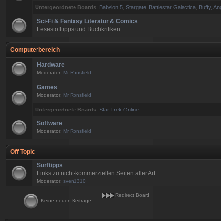
Untergeordnete Boards
:
Babylon 5
,
Stargate
,
Battlestar Galactica
,
Buffy, An
Sci-Fi & Fantasy Literatur & Comics
Lesestofftipps und Buchkritiken
Computerbereich
Hardware
Moderator:
Mr Ronsfield
Games
Moderator:
Mr Ronsfield
Untergeordnete Boards
:
Star Trek Online
Software
Moderator:
Mr Ronsfield
Off Topic
Surftipps
Links zu nicht-kommerziellen Seiten aller Art
Moderator:
sven1310
Redirect Board
Keine neuen Beiträge