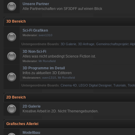
Unsere Partner
Alle Partnerschaften von SF3DFF auf einen Blick
3D Bereich
Sci-Fi Grafiken
Moderator:
sven1310
Untergeordnete Boards
:
3D Galerie
,
3D Anfrage
,
Gemeinschaftsprojekt: Alp
3D Non-Sci-Fi
Alles was nicht unbedingt Science Fiction ist.
Moderator:
Mr Ronsfield
3D Programme im Detail
Infos zu aktuellen 3D Editoren
Moderatoren:
sven1310
,
Mr Ronsfield
Untergeordnete Boards
:
Cinema 4D
,
LEGO Digital Designer
,
Tutorials
,
Tools
2D Bereich
2D Galerie
Kreative Arbeit in 2D. Nicht Themengebunden.
Grafisches Allerlei
Modellbau