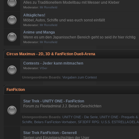
Alles zu Traditionellem Modellbau mit Messer und Kleber
Moderator:
Mr Ronsfield
Alltägliches!
Möbel, Autos, Schiffe und was euch sonst einfällt
Moderator:
Mr Ronsfield
Anime und Manga
Wenn es um den Japanisschen Bereich geht so seid ihr hier richtig
Moderator:
Mr Ronsfield
Circus Maximus - 2D, 3D & FanFiction Duell-Arena
Contests - Jeder kann mitmachen
Moderator:
VGer
Untergeordnete Boards
:
Vorgaben zum Contest
FanFiction
Star Trek - UNITY ONE - FanFiction
Forum zu Fleetadmiral J.J. Belars Geschichten
Untergeordnete Boards
:
UNITY ONE - Die Serie
,
UNITY ONE - Prequels & 
Schiffe
,
Belars FanFiction-Vorhaben
,
SF3DFF RPG: U.S.S. ESTRELLA DEL 
Star Trek FanFiction - Generell
Serien und Einzelgeschichten der User