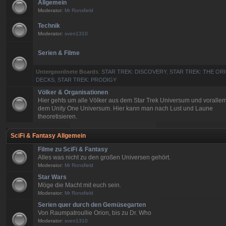
Allgemein
Moderator:
Mr Ronsfield
Technik
Moderator:
sven1310
Serien & Filme
Untergeordnete Boards
:
STAR TREK: DISCOVERY
,
STAR TREK: THE ORI
DECKS
,
STAR TREK: PRODIGY
Völker & Organisationen
Hier gehts um alle Völker aus dem Star Trek Universum und voralle
dem Unity One Universum. Hier kann man nach Lust und Laune
theoretisieren.
SciFi & Fantasy Allgemein
Filme zu SciFi & Fantasy
Alles was nicht zu den großen Universen gehört.
Moderator:
Mr Ronsfield
Star Wars
Möge die Macht mit euch sein.
Moderator:
Mr Ronsfield
Serien quer durch den Gemüsegarten
Von Raumpatroullie Orion, bis zu Dr. Who
Moderator:
sven1310