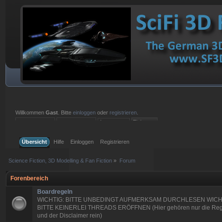
Willkommen
Gast
. Bitte
einloggen
oder
registrieren
.
Einloggen mit Benutzername, Passwort und Sitzungslänge
Übersicht
Hilfe
Einloggen
Registrieren
Science Fiction, 3D Modelling & Fan Fiction
»
Forum
Forenbereich
Boardregeln
WICHTIG: BITTE UNBEDINGT AUFMERKSAM DURCHLESEN WICH
BITTE KEINERLEI THREADS ERÖFFNEN (Hier gehören nur die Reg
und der Disclaimer rein)