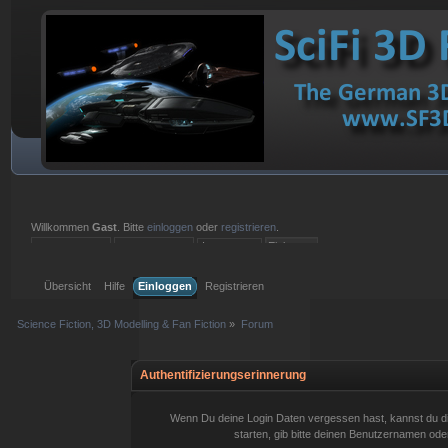
Willkommen
Gast
. Bitte
einloggen
oder
registrieren
.
Einloggen mit Benutzername, Passwort und Sitzungslänge
Übersicht
Hilfe
Einloggen
Registrieren
Science Fiction, 3D Modelling & Fan Fiction
»
Forum
Authentifizierungserinnerung
Wenn Du deine Login Daten vergessen hast, kannst du d
starten, gib bitte deinen Benutzernamen oder