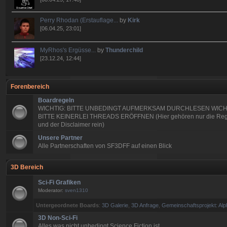
Perry Rhodan (Erstauflage...
by
Kirk
[06.04.25, 23:01]
MyRhos's Ergüsse...
by
Thunderchild
[23.12.24, 12:44]
Forenbereich
Boardregeln
WICHTIG: BITTE UNBEDINGT AUFMERKSAM DURCHLESEN WICH
BITTE KEINERLEI THREADS ERÖFFNEN (Hier gehören nur die Reg
und der Disclaimer rein)
Unsere Partner
Alle Partnerschaften von SF3DFF auf einen Blick
3D Bereich
Sci-Fi Grafiken
Moderator:
sven1310
Untergeordnete Boards
:
3D Galerie
,
3D Anfrage
,
Gemeinschaftsprojekt: Alp
3D Non-Sci-Fi
Alles was nicht unbedingt Science Fiction ist.