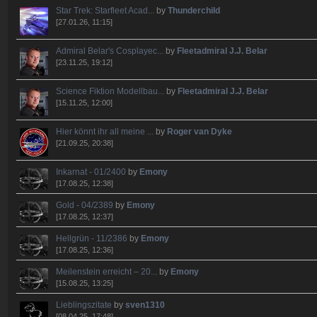
Star Trek: Starfleet Acad...
by
Thunderchild
[27.01.26, 11:15]
Admiral Belar's Cosplayec...
by
Fleetadmiral J.J. Belar
[23.11.25, 19:12]
Science Fiktion Modellbau...
by
Fleetadmiral J.J. Belar
[15.11.25, 12:00]
Hier könnt ihr all meine ...
by
Roger van Dyke
[21.09.25, 20:38]
Inkarnat - 01/2400
by
Emony
[17.08.25, 12:38]
Gold - 04/2389
by
Emony
[17.08.25, 12:37]
Hellgrün - 11/2386
by
Emony
[17.08.25, 12:36]
Meilenstein erreicht – 20...
by
Emony
[15.08.25, 13:25]
Lieblingszitate
by
sven1310
[08.04.25, 17:48]