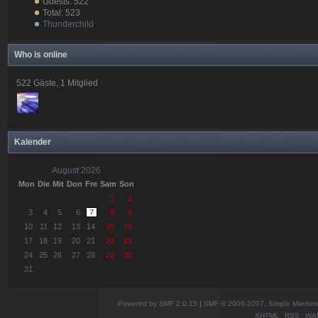
Guests: 522
Total: 523
Thunderchild
Who is online
522 Gäste, 1 Mitglied
Kalender
August 2026
Mon
Die
Mit
Don
Fre
Sam
Son
1
2
3
4
5
6
7
8
9
10
11
12
13
14
15
16
17
18
19
20
21
22
23
24
25
26
27
28
29
30
31
Powered by SMF 2.0.15
|
SMF © 2006-2007, Simple Machines
XHTML
RSS
WA