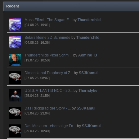
Recent
Mass Effect - The Sagan E...
by
Thunderchild
[04.08.26, 19:01]
Belars kleine 2D Schmiede
by
Thunderchild
[04.08.26, 16:36]
Thunderchilds Pixel Schmi...
by
Admiral_B
[19.07.26, 10:50]
Dimensional Prophecy of Z...
by
SSJKamui
[27.05.26, 08:07]
U.S.S. ATLANTIS NCC - 20...
by
Thorndyke
[25.04.26, 21:59]
Das Rückgrad der Story - ...
by
SSJKamui
[03.04.26, 23:04]
Das Museum - ehemalige Fa...
by
SSJKamui
[29.03.26, 10:40]