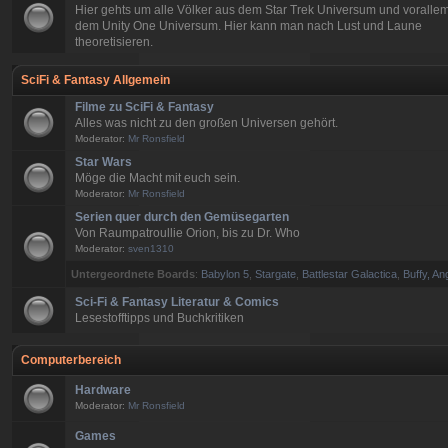
Hier gehts um alle Völker aus dem Star Trek Universum und voralle
dem Unity One Universum. Hier kann man nach Lust und Laune
theoretisieren.
SciFi & Fantasy Allgemein
Filme zu SciFi & Fantasy
Alles was nicht zu den großen Universen gehört.
Moderator:
Mr Ronsfield
Star Wars
Möge die Macht mit euch sein.
Moderator:
Mr Ronsfield
Serien quer durch den Gemüsegarten
Von Raumpatroullie Orion, bis zu Dr. Who
Moderator:
sven1310
Untergeordnete Boards
:
Babylon 5
,
Stargate
,
Battlestar Galactica
,
Buffy, An
Sci-Fi & Fantasy Literatur & Comics
Lesestofftipps und Buchkritiken
Computerbereich
Hardware
Moderator:
Mr Ronsfield
Games