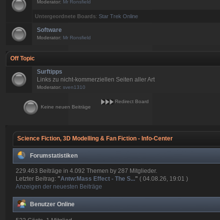
Moderator:
Mr Ronsfield
Untergeordnete Boards
:
Star Trek Online
Software
Moderator:
Mr Ronsfield
Off Topic
Surftipps
Links zu nicht-kommerziellen Seiten aller Art
Moderator:
sven1310
Redirect Board
Keine neuen Beiträge
Science Fiction, 3D Modelling & Fan Fiction - Info-Center
Forumstatistiken
229.463 Beiträge in 4.092 Themen by 287 Mitglieder.
Letzter Beitrag:
"
Antw:Mass Effect - The S...
"
( 04.08.26, 19:01 )
Anzeigen der neuesten Beiträge
Benutzer Online