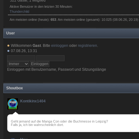
522 Gäste, 1 Mitglied
Aktive Benutzer in den letzten 30 Minuten:
Thunderchild
Am meisten online (heute):
653
. Am meisten online (gesamt): 10.025 (08.06.26, 20:19)
User
Willkommen
Gast
. Bitte
einloggen
oder
registrieren
.
07.08.26, 13:31
Einloggen mit Benutzername, Passwort und Sitzungslänge
Shoutbox
Kontikinx1404
Geht jemand auf die Manga Con oder die Buchmesse in Leipzig?
Falls ja, ich bin wahrscheinlich dort.