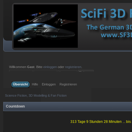
Willkommen
Gast
. Bitte
einloggen
oder
registrieren
.
Einloggen mit Benutzername, Passwort und Sitzungslänge
Übersicht
Hilfe
Einloggen
Registrieren
Science Fiction, 3D Modelling & Fan Fiction
Countdown
313 Tage 9 Stunden 28 Minuten ... bi