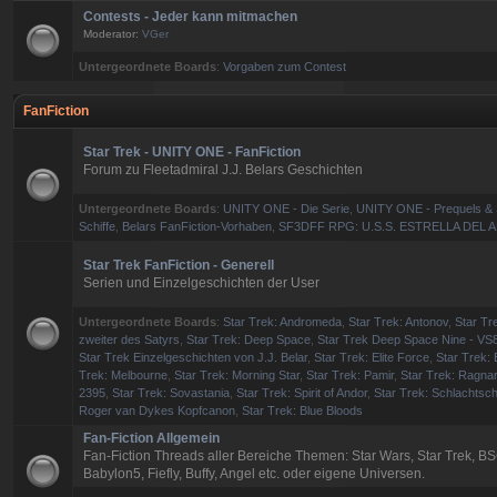
Contests - Jeder kann mitmachen
Moderator:
VGer
Untergeordnete Boards
:
Vorgaben zum Contest
FanFiction
Star Trek - UNITY ONE - FanFiction
Forum zu Fleetadmiral J.J. Belars Geschichten
Untergeordnete Boards
:
UNITY ONE - Die Serie
,
UNITY ONE - Prequels & 
Schiffe
,
Belars FanFiction-Vorhaben
,
SF3DFF RPG: U.S.S. ESTRELLA DEL 
Star Trek FanFiction - Generell
Serien und Einzelgeschichten der User
Untergeordnete Boards
:
Star Trek: Andromeda
,
Star Trek: Antonov
,
Star Tre
zweiter des Satyrs
,
Star Trek: Deep Space
,
Star Trek Deep Space Nine - VS
Star Trek Einzelgeschichten von J.J. Belar
,
Star Trek: Elite Force
,
Star Trek: 
Trek: Melbourne
,
Star Trek: Morning Star
,
Star Trek: Pamir
,
Star Trek: Ragna
2395
,
Star Trek: Sovastania
,
Star Trek: Spirit of Andor
,
Star Trek: Schlachtsch
Roger van Dykes Kopfcanon
,
Star Trek: Blue Bloods
Fan-Fiction Allgemein
Fan-Fiction Threads aller Bereiche Themen: Star Wars, Star Trek, BS
Babylon5, Fiefly, Buffy, Angel etc. oder eigene Universen.