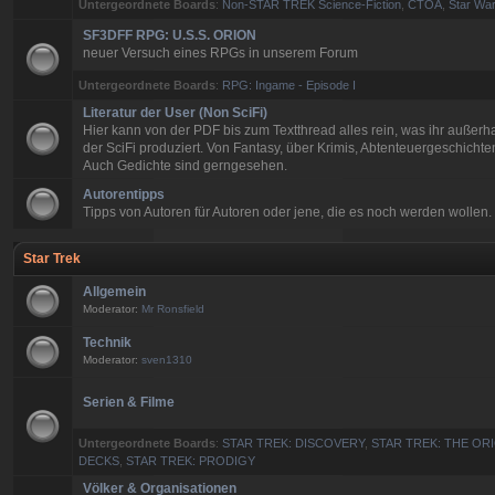
Untergeordnete Boards
:
Non-STAR TREK Science-Fiction
,
CTOA
,
Star War
SF3DFF RPG: U.S.S. ORION
neuer Versuch eines RPGs in unserem Forum
Untergeordnete Boards
:
RPG: Ingame - Episode I
Literatur der User (Non SciFi)
Hier kann von der PDF bis zum Textthread alles rein, was ihr außerh
der SciFi produziert. Von Fantasy, über Krimis, Abtenteuergeschichten
Auch Gedichte sind gerngesehen.
Autorentipps
Tipps von Autoren für Autoren oder jene, die es noch werden wollen.
Star Trek
Allgemein
Moderator:
Mr Ronsfield
Technik
Moderator:
sven1310
Serien & Filme
Untergeordnete Boards
:
STAR TREK: DISCOVERY
,
STAR TREK: THE ORI
DECKS
,
STAR TREK: PRODIGY
Völker & Organisationen