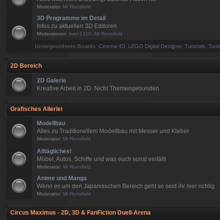
Moderator:
Mr Ronsfield
3D Programme im Detail
Infos zu aktuellen 3D Editoren
Moderatoren:
sven1310
,
Mr Ronsfield
Untergeordnete Boards
:
Cinema 4D
,
LEGO Digital Designer
,
Tutorials
,
Tools
2D Bereich
2D Galerie
Kreative Arbeit in 2D. Nicht Themengebunden.
Grafisches Allerlei
Modellbau
Alles zu Traditionellem Modellbau mit Messer und Kleber
Moderator:
Mr Ronsfield
Alltägliches!
Möbel, Autos, Schiffe und was euch sonst einfällt
Moderator:
Mr Ronsfield
Anime und Manga
Wenn es um den Japanisschen Bereich geht so seid ihr hier richtig
Moderator:
Mr Ronsfield
Circus Maximus - 2D, 3D & FanFiction Duell-Arena