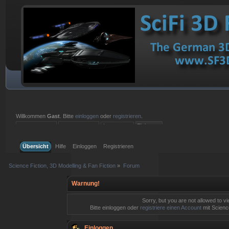
Willkommen
Gast
. Bitte
einloggen
oder
registrieren
.
Einloggen mit Benutzername, Passwort und Sitzungslänge
Übersicht
Hilfe
Einloggen
Registrieren
Science Fiction, 3D Modelling & Fan Fiction
»
Forum
Warnung!
Sorry, but you are not allowed to v
Bitte einloggen oder
registriere einen Account
mit Science
Einloggen