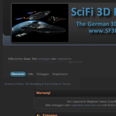
Willkommen
Gast
. Bitte
einloggen
oder
registrieren
.
Einloggen mit Benutzername, Passwort und Sitzungslänge
Übersicht
Hilfe
Einloggen
Registrieren
Science Fiction, 3D Modelling & Fan Fiction
»
Forum
Warnung!
Nur registrierte Mitglieder haben Zugrif
Bitte einloggen oder
registriere einen Account
mit Science
Einloggen