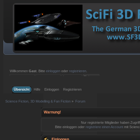
Willkommen
Gast
. Bitte
einloggen
oder
registrieren
.
Einloggen mit Benutzername, Passwort und Sitzungslänge
Übersicht
Hilfe
Einloggen
Registrieren
Science Fiction, 3D Modelling & Fan Fiction
»
Forum
Warnung!
Nur registrierte Mitglieder haben Zugrif
Bitte einloggen oder
registriere einen Account
mit Science
Einloggen