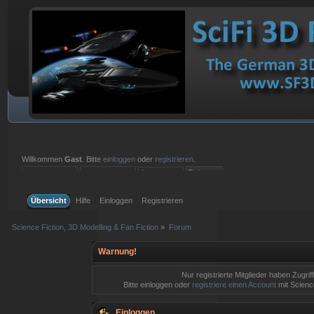
Willkommen
Gast
. Bitte
einloggen
oder
registrieren
.
Einloggen mit Benutzername, Passwort und Sitzungslänge
Übersicht
Hilfe
Einloggen
Registrieren
Science Fiction, 3D Modelling & Fan Fiction
»
Forum
Warnung!
Nur registrierte Mitglieder haben Zugrif
Bitte einloggen oder
registriere einen Account
mit Science
Einloggen