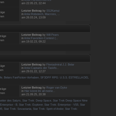
men
am 22.05.23, 22:44
Letzter Beitrag
by
SSJKamui
räge
in
Antw:Robotech, Macross, ...
men
am 26.03.24, 13:09
Letzter Beitrag
by
Will Pears
träge
in
Antw:Favoriten-Contest (...
men
am 19.02.23, 09:22
Letzter Beitrag
by
Fleetadmiral J.J. Belar
räge
in
Antw:Captains der Taskfo...
men
am 29.01.22, 12:27
fe
,
Belars FanFiction-Vorhaben
,
SF3DFF RPG: U.S.S. ESTRELLA DEL
Letzter Beitrag
by
Roger van Dyke
träge
in
Hier könnt ihr all meine...
emen
am 21.09.25, 20:38
eiter des Satyrs
,
Star Trek: Deep Space
,
Star Trek Deep Space Nine
 Enterprise - B
,
Star Trek: Explorer
,
Star Trek: Enterprise - VS5
,
Star
95
,
Star Trek: Sovastania
,
Star Trek: Spirit of Andor
,
Star Trek: