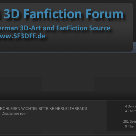
4 Beitr
RCHLESEN WICHTIG: BITTE KEINERLEI THREADS
4 The
Disclaimer rein)
251 Beit
9 The