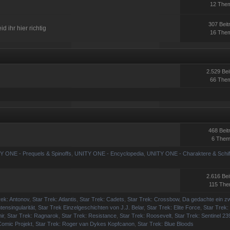
12 The
307 Beit
 ihr hier richtig
16 The
2.529 Bei
66 The
468 Beit
6 The
Y ONE - Prequels & Spinoffs
,
UNITY ONE - Encyclopedia
,
UNITY ONE - Charaktere & Schif
2.616 Bei
115 Th
rek: Antonov
,
Star Trek: Atlantis
,
Star Trek: Cadets
,
Star Trek: Crossbow
,
Da gedachte ein zw
tensingularität
,
Star Trek Einzelgeschichten von J.J. Belar
,
Star Trek: Elite Force
,
Star Trek:
ir
,
Star Trek: Ragnarok
,
Star Trek: Resistance
,
Star Trek: Roosevelt
,
Star Trek: Sentinel 23
omic Projekt
,
Star Trek: Roger van Dykes Kopfcanon
,
Star Trek: Blue Bloods