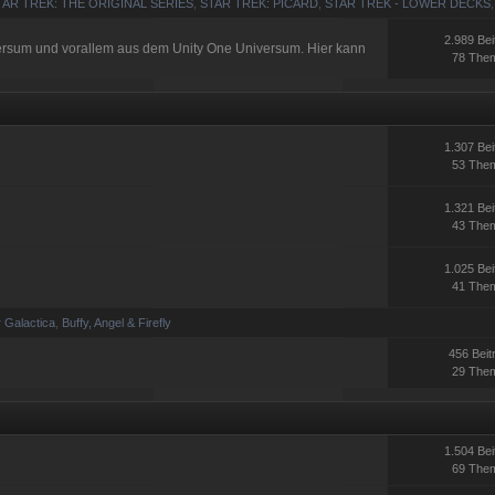
TAR TREK: THE ORIGINAL SERIES
,
STAR TREK: PICARD
,
STAR TREK - LOWER DECKS
2.989 Bei
versum und vorallem aus dem Unity One Universum. Hier kann
78 The
1.307 Bei
53 The
1.321 Bei
43 The
1.025 Bei
41 The
r Galactica
,
Buffy, Angel & Firefly
456 Beit
29 The
1.504 Bei
69 The