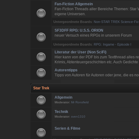
Fan-Fiction Allgemein
Fan-Fiction Threads aller Bereiche Themen: Star Wa
eigene Universen.
Untergeordnete Boards
:
Non-STAR TREK Science-Fict
SF3DFF RPG: U.S.S. ORION
neuer Versuch eines RPGs in unserem Forum
Untergeordnete Boards
:
RPG: Ingame - Episode I
Literatur der User (Non SciFi)
Hier kann von der PDF bis zum Textthread alles rei
Krimis, Abtenteuergeschichten etc. Auch Gedicht
Autorentipps
Tipps von Autoren für Autoren oder jene, die es n
Star Trek
Allgemein
Moderator:
Mr Ronsfield
Technik
Moderator:
sven1310
Serien & Filme