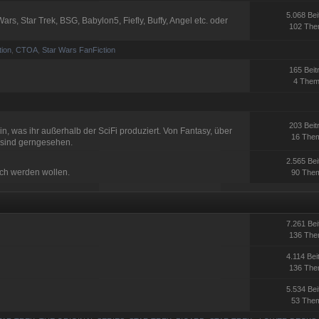
5.068 Bei
rs, Star Trek, BSG, Babylon5, Fiefly, Buffy, Angel etc. oder
102 Th
ion
,
CTOA
,
Star Wars FanFiction
165 Beit
4 The
203 Beit
n, was ihr außerhalb der SciFi produziert. Von Fantasy, über
16 The
e sind gerngesehen.
2.565 Bei
och werden wollen.
90 The
7.261 Bei
136 Th
4.114 Bei
136 Th
5.534 Bei
53 The