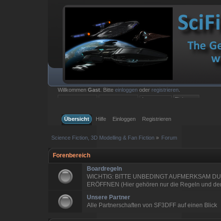
Willkommen
Gast
. Bitte
einloggen
oder
registrieren
.
Einloggen mit Benutzername, Passwort und Sitzungslänge
Übersicht
Hilfe
Einloggen
Registrieren
Science Fiction, 3D Modelling & Fan Fiction
»
Forum
Forenbereich
Boardregeln
WICHTIG: BITTE UNBEDINGT AUFMERKSAM DU
ERÖFFNEN (Hier gehören nur die Regeln und der 
Unsere Partner
Alle Partnerschaften von SF3DFF auf einen Blick