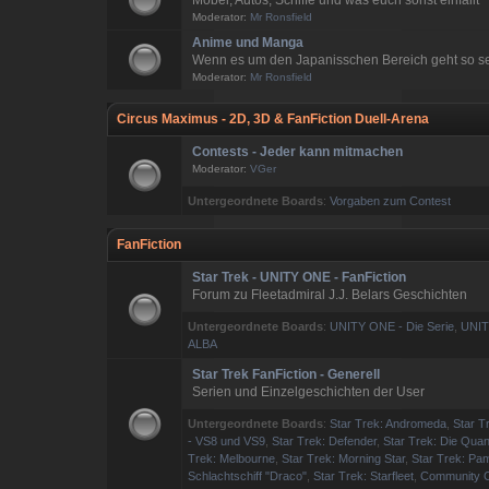
Möbel, Autos, Schiffe und was euch sonst einfällt
Moderator:
Mr Ronsfield
Anime und Manga
Wenn es um den Japanisschen Bereich geht so seid
Moderator:
Mr Ronsfield
Circus Maximus - 2D, 3D & FanFiction Duell-Arena
Contests - Jeder kann mitmachen
Moderator:
VGer
Untergeordnete Boards
:
Vorgaben zum Contest
FanFiction
Star Trek - UNITY ONE - FanFiction
Forum zu Fleetadmiral J.J. Belars Geschichten
Untergeordnete Boards
:
UNITY ONE - Die Serie
,
UNIT
ALBA
Star Trek FanFiction - Generell
Serien und Einzelgeschichten der User
Untergeordnete Boards
:
Star Trek: Andromeda
,
Star T
- VS8 und VS9
,
Star Trek: Defender
,
Star Trek: Die Quan
Trek: Melbourne
,
Star Trek: Morning Star
,
Star Trek: Pam
Schlachtschiff "Draco"
,
Star Trek: Starfleet
,
Community C