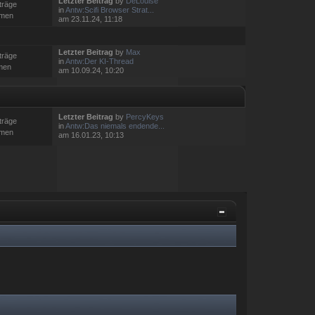
Letzter Beitrag
by
DeLouise
träge
in
Antw:Scifi Browser Strat...
emen
am 23.11.24, 11:18
Letzter Beitrag
by
Max
träge
in
Antw:Der KI-Thread
men
am 10.09.24, 10:20
Letzter Beitrag
by
PercyKeys
träge
in
Antw:Das niemals endende...
emen
am 16.01.23, 10:13