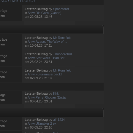
,
STAR TREK: PRODIGY
Letzter Beitrag
by
Spaceteller
träge
in
Antw:Die Gorn (Canon)
men
am 22.08.23, 13:46
Letzter Beitrag
by
Mr Ronsfield
träge
in
Antw:Avatar: The Way of ...
men
am 10.04.23, 17:11
Letzter Beitrag
by
Thunderchild
träge
in
Antw:Star Wars - Bad Bat...
men
am 26.02.24, 23:51
Letzter Beitrag
by
Mr Ronsfield
träge
in
Antw:Futurama is back!
men
am 02.09.23, 21:07
Letzter Beitrag
by
Kirk
räge
in
Antw:Perry Rhodan (Ersta...
men
am 06.04.25, 23:01
Letzter Beitrag
by
alf-1234
träge
in
Antw:Ultimaker 2 ex
men
am 08.05.23, 22:16