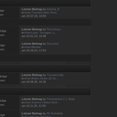
Letzter Beitrag
by
Admiral_B
räge
in
Antw:Thunderchilds Pixel...
men
am 19.07.26, 10:50
Letzter Beitrag
by
PercyKeys
träge
in
Antw:Lairis' Terragen- u...
men
am 22.01.23, 10:48
Letzter Beitrag
by
DeLouise
räge
in
Antw:Blender
men
am 25.09.24, 17:04
Letzter Beitrag
by
Thunderchild
iträge
in
Antw:Belars kleine 2D Sc...
emen
am 04.08.26, 16:36
Letzter Beitrag
by
Fleetadmiral J.J. Belar
träge
in
Antw:Science Fiktion Mod...
men
am 15.11.25, 12:00
Letzter Beitrag
by
Mr Ronsfield
räge
in
Antw:Handwerkliches