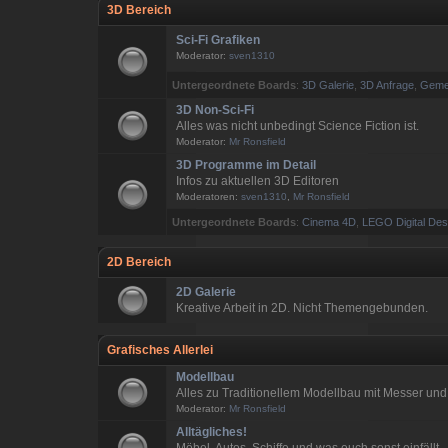
3D Bereich
Sci-Fi Grafiken
Moderator:
sven1310
Untergeordnete Boards
:
3D Galerie
,
3D Anfrage
,
Gemei
3D Non-Sci-Fi
Alles was nicht unbedingt Science Fiction ist.
Moderator:
Mr Ronsfield
3D Programme im Detail
Infos zu aktuellen 3D Editoren
Moderatoren:
sven1310
,
Mr Ronsfield
Untergeordnete Boards
:
Cinema 4D
,
LEGO Digital Des
2D Bereich
2D Galerie
Kreative Arbeit in 2D. Nicht Themengebunden.
Grafisches Allerlei
Modellbau
Alles zu Traditionellem Modellbau mit Messer und
Moderator:
Mr Ronsfield
Alltägliches!