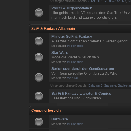
Untergeordnete Boards
:
STAR TREK: DISCOVERY
,
S
Völker & Organisationen
Hier gehts um alle Völker aus dem Star Trek Uni
man nach Lust und Laune theoretisieren.
SciFi & Fantasy Allgemein
Filme zu SciFi & Fantasy
Alles was nicht zu den großen Universen gehört.
Moderator:
Mr Ronsfield
Star Wars
Möge die Macht mit euch sein.
Moderator:
Mr Ronsfield
Serien quer durch den Gemüsegarten
Von Raumpatroullie Orion, bis zu Dr. Who
Moderator:
sven1310
Untergeordnete Boards
:
Babylon 5
,
Stargate
,
Battlesta
Sci-Fi & Fantasy Literatur & Comics
Lesestofftipps und Buchkritiken
Computerbereich
Hardware
Moderator:
Mr Ronsfield