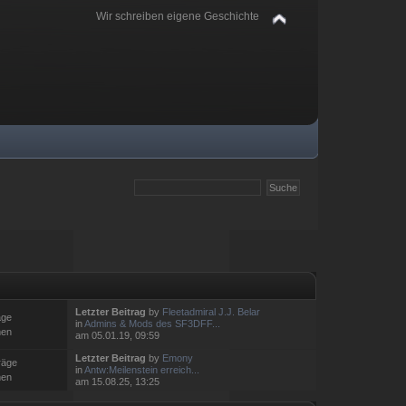
Wir schreiben eigene Geschichte
Letzter Beitrag
by
Fleetadmiral J.J. Belar
äge
in
Admins & Mods des SF3DFF...
men
am 05.01.19, 09:59
Letzter Beitrag
by
Emony
räge
in
Antw:Meilenstein erreich...
men
am 15.08.25, 13:25