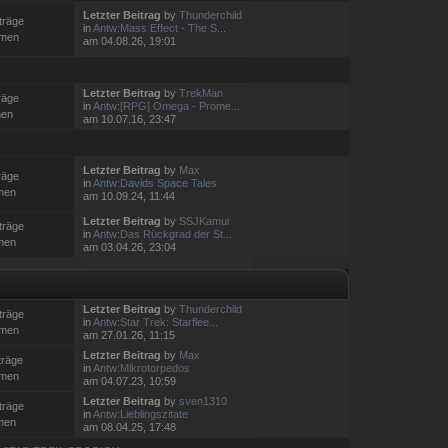
Letzter Beitrag
by
Thunderchild
träge
in
Antw:Mass Effect - The S...
emen
am 04.08.26, 19:01
Letzter Beitrag
by
TrekMan
räge
in
Antw:[RPG] Omega - Prome...
men
am 10.07.16, 23:47
Letzter Beitrag
by
Max
räge
in
Antw:Davids Space Tales
men
am 10.09.24, 11:44
Letzter Beitrag
by
SSJKamui
träge
in
Antw:Das Rückgrad der St...
men
am 03.04.26, 23:04
Letzter Beitrag
by
Thunderchild
träge
in
Antw:Star Trek: Starflee...
emen
am 27.01.26, 11:15
Letzter Beitrag
by
Max
träge
in
Antw:Mikrotorpedos
emen
am 04.07.23, 10:59
Letzter Beitrag
by
sven1310
träge
in
Antw:Lieblingszitate
men
am 08.04.25, 17:48