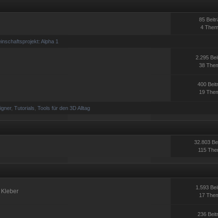
85 Beit
4 The
nschaftsprojekt: Alpha 1
2.295 Bei
38 The
400 Beit
19 The
igner
,
Tutorials
,
Tools für den 3D Alltag
32.803 Be
115 Th
1.593 Bei
 Kleber
17 The
236 Beit