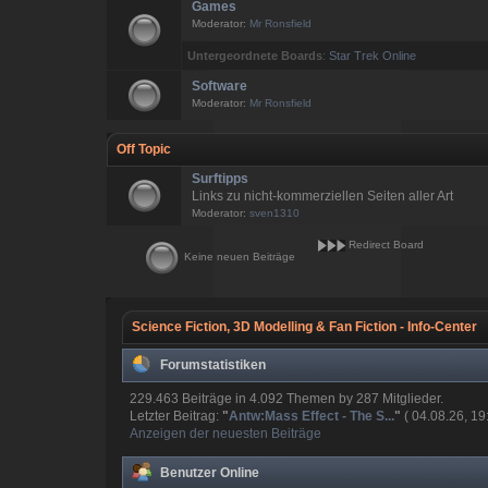
Games
Moderator:
Mr Ronsfield
Untergeordnete Boards
:
Star Trek Online
Software
Moderator:
Mr Ronsfield
Off Topic
Surftipps
Links zu nicht-kommerziellen Seiten aller Art
Moderator:
sven1310
Redirect Board
Keine neuen Beiträge
Science Fiction, 3D Modelling & Fan Fiction - Info-Center
Forumstatistiken
229.463 Beiträge in 4.092 Themen by 287 Mitglieder.
Letzter Beitrag:
"
Antw:Mass Effect - The S...
"
( 04.08.26, 19
Anzeigen der neuesten Beiträge
Benutzer Online