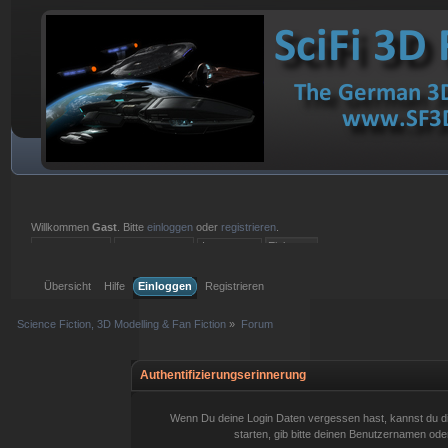
Willkommen
Gast
. Bitte
einloggen
oder
registrieren
.
Einloggen mit Benutzername, Passwort und Sitzungslänge
Übersicht
Hilfe
Einloggen
Registrieren
Science Fiction, 3D Modelling & Fan Fiction
»
Forum
Authentifizierungserinnerung
Wenn Du deine Login Daten vergessen hast, kannst du d
starten, gib bitte deinen Benutzernamen oder