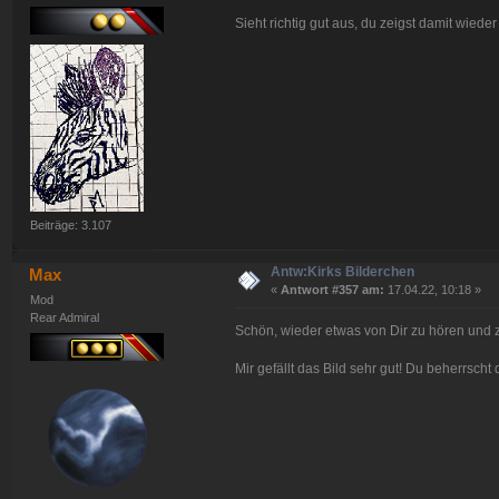
Sieht richtig gut aus, du zeigst damit wiede
Beiträge: 3.107
Antw:Kirks Bilderchen
Max
«
Antwort #357 am:
17.04.22, 10:18 »
Mod
Rear Admiral
Schön, wieder etwas von Dir zu hören und 
Mir gefällt das Bild sehr gut! Du beherrscht 