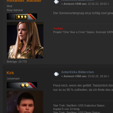
Alexander_Maclean
«
Antwort #349 am:
22.02.22, 20:02 »
Mod
Rear Admiral
Der Sonnenuntergnag ist ja richtig cool ge
Portfolio
Projekt "One Year a Crew" Status: Konzept 100
Beiträge: 19.775
Antw:Kirks Bilderchen
Kirk
«
Antwort #350 am:
23.02.22, 18:16 »
Lieutenant
Freut mich, wenn der gefällt. Tatsächlich bin
nur so zu 90 % zufrieden, da ich finde das a
Star Trek: Starfleet: USS Galactica Status:
Kapitel 5 von 13 fertig
Star Trek: Starfleet: USS Dingo Status: