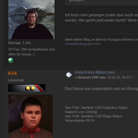
gelungen...
Ich find's sehr gelungen (habe aber auch v
wurde). Wie geht's jetzt weiter damit? Wi
Mein kleiner Blog, in dem ich Kurzgeschichten u
Beiträge: 1.294
chomsky.blogspot.com/
ST-Fan, SW-Sympathisant und
offen für Neues :)
Antw:Kirks Bilderchen
Kirk
«
Antwort #347 am:
13.02.22, 01:07 »
Lieutenant
Das Ganze war ursprünglich mal als Übung
Star Trek: Starfleet: USS Galactica Status:
Kapitel 5 von 13 fertig
Star Trek: Starfleet: USS Dingo Status:
Vorproduktion 50 %