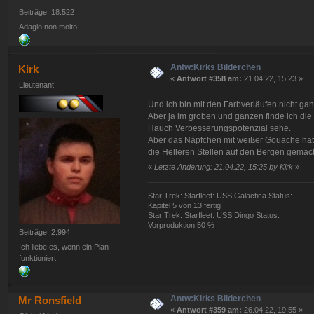
Beiträge: 18.522
Adagio non molto
Antw:Kirks Bilderchen
Kirk
«
Antwort #358 am:
21.04.22, 15:23 »
Lieutenant
Und ich bin mit den Farbverläufen nicht ga
Aber ja im groben und ganzen finde ich die
Hauch Verbesserungspotenzial sehe.
Aber das Näpfchen mit weißer Gouache hat 
die Helleren Stellen auf den Bergen gemach
«
Letzte Änderung: 21.04.22, 15:25 by Kirk
»
Star Trek: Starfleet: USS Galactica Status:
Kapitel 5 von 13 fertig
Star Trek: Starfleet: USS Dingo Status:
Vorproduktion 50 %
Beiträge: 2.994
Ich liebe es, wenn ein Plan
funktioniert
Antw:Kirks Bilderchen
Mr Ronsfield
«
Antwort #359 am:
26.04.22, 19:55 »