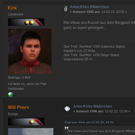
Antw:Kirks Bilderchen
Kirk
«
Antwort #345 am:
12.02.22, 22:02 »
Lieutenant
Mal etwas aus Kassel aus dem Bergpark Wil
ganz so super gelungen...
Star Trek: Starfleet: USS Galactica Status:
Kapitel 5 von 13 fertig
Star Trek: Starfleet: USS Dingo Status:
Vorproduktion 50 %
Beiträge: 2.994
Ich liebe es, wenn ein Plan
funktioniert
Antw:Kirks Bilderchen
Will Pears
«
Antwort #346 am:
13.02.22, 01:06 »
Ensign
Zitat von: Kirk am 12.02.22, 22:02
Mal etwas aus Kassel aus dem Bergpark Wilhelms