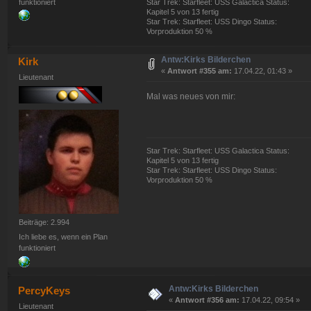
Star Trek: Starfleet: USS Galactica Status:
funktioniert
Kapitel 5 von 13 fertig
Star Trek: Starfleet: USS Dingo Status:
Vorproduktion 50 %
Antw:Kirks Bilderchen
Kirk
«
Antwort #355 am:
17.04.22, 01:43 »
Lieutenant
Mal was neues von mir:
Star Trek: Starfleet: USS Galactica Status:
Kapitel 5 von 13 fertig
Star Trek: Starfleet: USS Dingo Status:
Vorproduktion 50 %
Beiträge: 2.994
Ich liebe es, wenn ein Plan
funktioniert
Antw:Kirks Bilderchen
PercyKeys
«
Antwort #356 am:
17.04.22, 09:54 »
Lieutenant