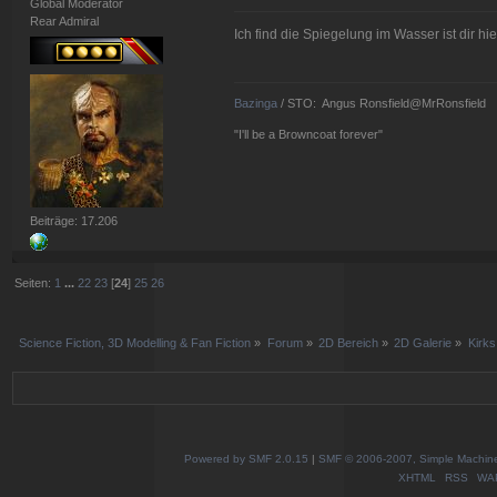
Global Moderator
Rear Admiral
Ich find die Spiegelung im Wasser ist dir hi
Bazinga
/ STO: Angus Ronsfield@MrRonsfield
"I'll be a Browncoat forever"
Beiträge: 17.206
Seiten:
1
...
22
23
[
24
]
25
26
Science Fiction, 3D Modelling & Fan Fiction
»
Forum
»
2D Bereich
»
2D Galerie
»
Kirks
Powered by SMF 2.0.15
|
SMF © 2006-2007, Simple Machines
XHTML
RSS
WA