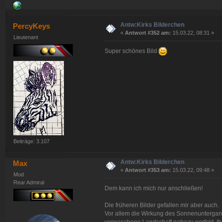
Antw:Kirks Bilderchen
PercyKeys
«
Antwort #352 am:
15.03.22, 08:31 »
Lieutenant
Super schönes Bild
Beiträge: 3.107
Antw:Kirks Bilderchen
Max
«
Antwort #353 am:
15.03.22, 09:48 »
Mod
Rear Admiral
Dem kann ich mich nur anschließen!
Die früheren Bilder gefallen mir aber auch.
Vor allem die Wirkung des Sonnenuntergangs