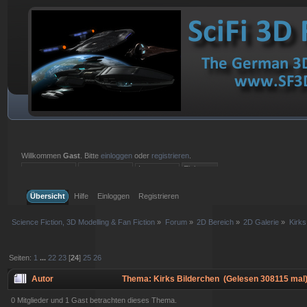
Willkommen
Gast
. Bitte
einloggen
oder
registrieren
.
Einloggen mit Benutzername, Passwort und Sitzungslänge
Übersicht
Hilfe
Einloggen
Registrieren
Science Fiction, 3D Modelling & Fan Fiction
»
Forum
»
2D Bereich
»
2D Galerie
»
Kirks
Seiten:
1
...
22
23
[
24
]
25
26
Autor
Thema: Kirks Bilderchen (Gelesen 308115 mal
0 Mitglieder und 1 Gast betrachten dieses Thema.