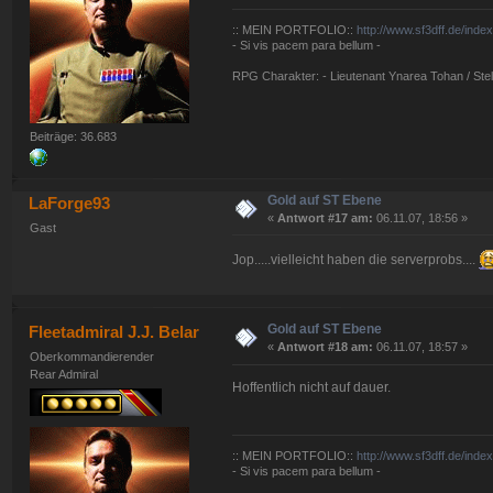
:: MEIN PORTFOLIO::
http://www.sf3dff.de/inde
- Si vis pacem para bellum -
RPG Charakter: - Lieutenant Ynarea Tohan / Stell
Beiträge: 36.683
Gold auf ST Ebene
LaForge93
«
Antwort #17 am:
06.11.07, 18:56 »
Gast
Jop.....vielleicht haben die serverprobs....
Gold auf ST Ebene
Fleetadmiral J.J. Belar
«
Antwort #18 am:
06.11.07, 18:57 »
Oberkommandierender
Rear Admiral
Hoffentlich nicht auf dauer.
:: MEIN PORTFOLIO::
http://www.sf3dff.de/inde
- Si vis pacem para bellum -