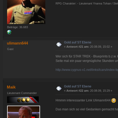
RPG Charakter: - Lieutenant Ynarea Tohan / Stell
Beiträge: 36.683
Gold auf ST Ebene
ulimann644
«
Antwort #21 am:
20.08.09, 15:02 »
Gast
Wer sich für STAR TREK - Blueprints b.z.w.
Seite mal ein paar vergnügliche Stunden um
http://www.cygnus-x1.net/links/lcars/index-b
Gold auf ST Ebene
Maik
«
Antwort #22 am:
20.08.09, 15:29 »
Lieutenant Commander
Hmmm interessanter Link Ulimann644
Das man sich so viel Gedanken gemacht ha