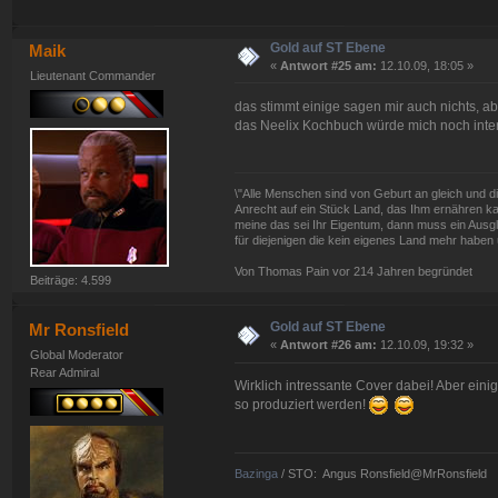
Gold auf ST Ebene
Maik
«
Antwort #25 am:
12.10.09, 18:05 »
Lieutenant Commander
das stimmt einige sagen mir auch nichts, a
das Neelix Kochbuch würde mich noch inte
\"Alle Menschen sind von Geburt an gleich und d
Anrecht auf ein Stück Land, das Ihm ernähren kan
meine das sei Ihr Eigentum, dann muss ein Ausg
für diejenigen die kein eigenes Land mehr haben 
Von Thomas Pain vor 214 Jahren begründet
Beiträge: 4.599
Gold auf ST Ebene
Mr Ronsfield
«
Antwort #26 am:
12.10.09, 19:32 »
Global Moderator
Rear Admiral
Wirklich intressante Cover dabei! Aber einig
so produziert werden!
Bazinga
/ STO: Angus Ronsfield@MrRonsfield