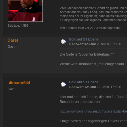
\"Alle Menschen sind von Geburt an gleich und d
Anrecht auf ein Stück Land, das Ihm ernähren kan
meine das sei Ihr Eigentum, dann muss ein Ausg
für diejenigen die kein eigenes Land mehr haben 
Beiträge: 4.599
Von Thomas Pain vor 214 Jahren begründet
Gold auf ST Ebene
Daret
«
Antwort #23 am:
26.08.09, 01:38 »
Gast
Die Seite ist Super für Bilderfans.^^
Werde wohl demnächst , mal einiges vom 
Gold auf ST Ebene
ulimann644
«
Antwort #24 am:
12.10.09, 17:49 »
Gast
Hier mal ein Link für alle, die sich für Bo
Besonderen interessieren...
http://www.coverbrowser.com/covers/star-tr
Einige Serien der zugehörigen Covers kannt