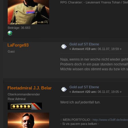
RPG Charakter: - Lieutenant Ynarea Tohan / Stell
Beiträge: 36.683
Gold auf ST Ebene
LaForge93
«
Antwort #19 am:
06.11.07, 18:59 »
Gast
Naja, wenns in ner woche nicht wieder geht,
Probiers doch in ein paar stunden nochmal!
Möchte wissen obs stimmt was du bzw ich sa
Gold auf ST Ebene
Fleetadmiral J.J. Belar
«
Antwort #20 am:
06.11.07, 19:05 »
Oberkommandierender
Rear Admiral
Werd ich auf jedenfall tun.
:: MEIN PORTFOLIO::
http://www.sf3dff.de/inde
- Si vis pacem para bellum -