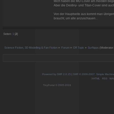
Mich haben die MU-Cover am meisten begei
Aber die Destiny- und Titan-Cover sind auch
Von der Hauptseite aus kommt man übrigens
braucht, um alle anzuschauen...
Seiten:
1
[
2
]
Science Fiction, 3D Modelling & Fan Fiction
»
Forum
»
Off Topic
»
Surftipps
(Moderator
Powered by SMF 2.0.15
|
SMF © 2006-2007, Simple Machines
XHTML
RSS
WA
TinyPortal
© 2005-2019