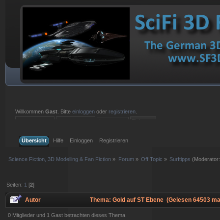
Willkommen
Gast
. Bitte
einloggen
oder
registrieren
.
Einloggen mit Benutzername, Passwort und Sitzungslänge
Übersicht
Hilfe
Einloggen
Registrieren
Science Fiction, 3D Modelling & Fan Fiction
»
Forum
»
Off Topic
»
Surftipps
(Moderator
Seiten:
1
[
2
]
Autor
Thema: Gold auf ST Ebene (Gelesen 64503 ma
0 Mitglieder und 1 Gast betrachten dieses Thema.