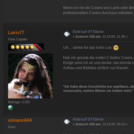
Wenn ich mir die Covers von Lairis oder B
professionellen Covers durchaus mithalten 
Gold auf ST Ebene
Lairis77
«
Antwort #28 am:
12.10.09, 21:38 »
Fleet Captain
Uiii ... danke für das hohe Lob
.
Hab mir gerade die ersten 2 Seiten Covers an
Einige sehe ich an und denke: das könnte ich
Aufbau und Bildidee einfach nur Klasse!
"Ich habe diese Geschichte nur gepflanzt, abe
voraussehe, welche Blüten sie treiben wird."
Beiträge: 9.032
Gold auf ST Ebene
ulimann644
«
Antwort #29 am:
13.10.09, 09:14 »
Gast