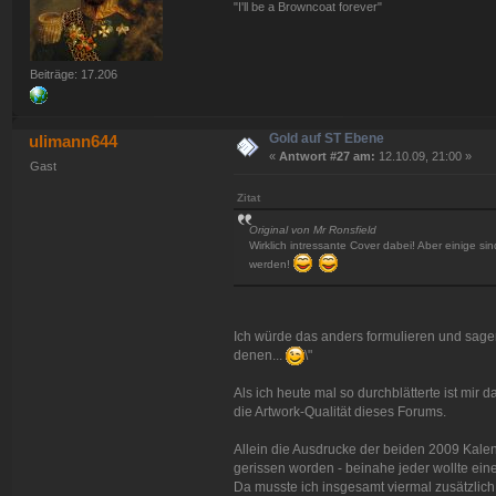
"I'll be a Browncoat forever"
Beiträge: 17.206
Gold auf ST Ebene
ulimann644
«
Antwort #27 am:
12.10.09, 21:00 »
Gast
Zitat
Original von Mr Ronsfield
Wirklich intressante Cover dabei! Aber einige sin
werden!
Ich würde das anders formulieren und sagen:
denen...
\"
Als ich heute mal so durchblätterte ist mir d
die Artwork-Qualität dieses Forums.
Allein die Ausdrucke der beiden 2009 Kalen
gerissen worden - beinahe jeder wollte ein
Da musste ich insgesamt viermal zusätzlic