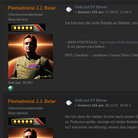
Gold auf ST Ebene
Fleetadmiral J.J. Belar
«
Antwort #15 am:
17.08.07, 12:44 »
Oberkommandierender
Rear Admiral
Da hat man die volle Palette an Bildern, u
:: MEIN PORTFOLIO::
http://www.sf3dff.de/inde
- Si vis pacem para bellum -
RPG Charakter: - Lieutenant Ynarea Tohan / Stell
Beiträge: 36.683
Gold auf ST Ebene
Fleetadmiral J.J. Belar
«
Antwort #16 am:
06.11.07, 18:49 »
Oberkommandierender
Rear Admiral
Als ich eben für meine Suche nach einem S
zu Trekcore wollte, musste ich leider festste
so? Hat einer ne Ahnung, woran das liegen