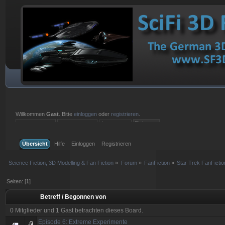
Willkommen
Gast
. Bitte
einloggen
oder
registrieren
.
Einloggen mit Benutzername, Passwort und Sitzungslänge
Übersicht
Hilfe
Einloggen
Registrieren
Science Fiction, 3D Modelling & Fan Fiction
»
Forum
»
FanFiction
»
Star Trek FanFictio
Seiten: [
1
]
Betreff
/
Begonnen von
0 Mitglieder und 1 Gast betrachten dieses Board.
Episode 6: Extreme Experimente