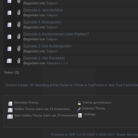
Begonnen von
Tolayon
Episode 5: Vermächtnis
Begonnen von
Tolayon
Episode 4: Evangelion
Begonnen von
Tolayon
Episode 3: Konkurrenten oder Partner?
Begonnen von
Tolayon
Episode 2: Der Außenposten
Begonnen von
Tolayon
Episode 1: Die Rückkehr
Begonnen von
Tolayon
«
1
2
»
Seiten: [
1
]
Science Fiction, 3D Modelling & Fan Fiction
»
Forum
»
FanFiction
»
Star Trek FanFictio
Normales Thema
Thema geschlossen
Fixiertes Thema
Heißes Thema (mehr als 15 Antworten)
Umfrage
Sehr heißes Thema (mehr als 25 Antworten)
Powered by SMF 2.0.15
|
SMF © 2006-2007, Simple Machines