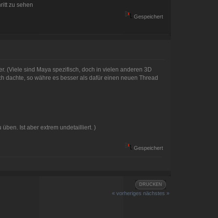
ritt zu sehen
Gespeichert
er. (Viele sind Maya spezifisch, doch in vielen anderen 3D
ich dachte, so währe es besser als dafür einen neuen Thread
ben. Ist aber extrem undetailliert. )
Gespeichert
DRUCKEN
« vorheriges
nächstes »