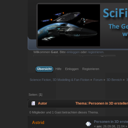
Willkommen
Gast
. Bitte
einloggen
oder
registrieren
.
Einloggen mit Benutzername, Passwort und Sitzungslänge
Übersicht
Hilfe
Einloggen
Registrieren
Science Fiction, 3D Modelling & Fan Fiction
»
Forum
»
3D Bereich
»
3
Seiten: [
1
]
Autor
Thema: Personen in 3D erstelle
0 Mitglieder und 1 Gast betrachten dieses Thema.
Personen in 3D erste
Astrid
«
am:
26.09.08, 21:04 »