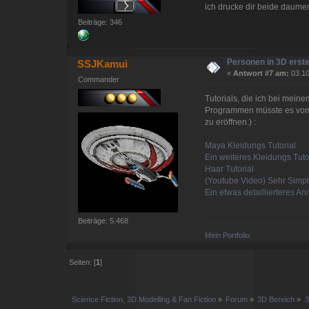
ich drucke dir beide daumen
Beiträge: 346
Personen in 3D erste
SSJKamui
«
Antwort #7 am:
03.10
Commander
Tutorials, die ich bei mein
Programmen müsste es vom G
zu eröffnen.) :
Maya Kleidungs Tutorial
Ein weiteres Kleidungs Tuto
Haar Tutorial
(Youtube Video) Sehr Simp
Ein etwas detaillierteres An
Beiträge: 5.468
Mein Portfolio
Seiten: [
1
]
Science Fiction, 3D Modelling & Fan Fiction
»
Forum
»
3D Bereich
»
3