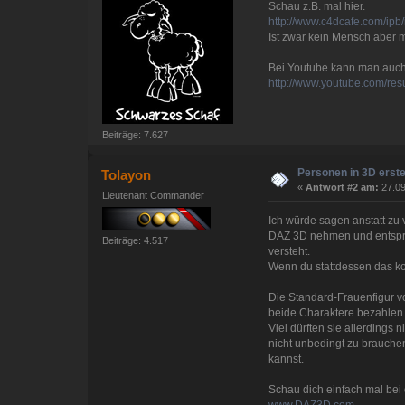
Schau z.B. mal hier.
http://www.c4dcafe.com/i
Ist zwar kein Mensch aber 
Bei Youtube kann man auch 
http://www.youtube.com/r
Beiträge: 7.627
Personen in 3D erste
Tolayon
«
Antwort #2 am:
27.09
Lieutenant Commander
Ich würde sagen anstatt zu
DAZ 3D nehmen und entspre
Beiträge: 4.517
versteht.
Wenn du stattdessen das ko
Die Standard-Frauenfigur vo
beide Charaktere bezahlen m
Viel dürften sie allerding
nicht unbedingt zu brauch
kannst.
Schau dich einfach mal bei 
www.DAZ3D.com