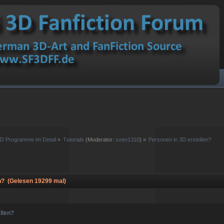
D Programme im Detail
»
Tutorials
(Moderator:
sven1310
) »
Personen in 3D erstellen?
n? (Gelesen 19299 mal)
llen?