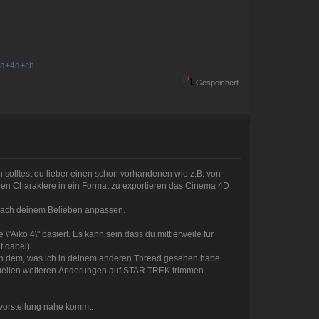
ma+4d+ch
Gespeichert
 solltest du lieber einen schon vorhandenen wie z.B. von
 Charaktere in ein Format zu exportieren das Cinema 4D
h nach deinem Belieben anpassen.
"Aiko 4\" basiert. Es kann sein dass du mittlerweile für
t dabei).
 nach dem, was ich in deinem anderen Thread gesehen habe
ntuellen weiteren Änderungen auf STAR TREK trimmen
hvorstellung nahe kommt: