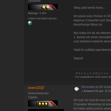
Lieutenant
Okay, jetzt wirds heiss...
Beiträge: 3.404
Ich plane eine Person in 
Leben und leben lassen.
eigenen Character und Seel
blauhharige Maus ist.
Nur habe ich da ein kleines
1. kenne ich einen Grosste
und zweitens habeich absol
Habt ihr zufällig irgendwel
Sajuuk
- アストリッド クロイツァー
- Irre explodieren nicht wenn das
Personen in 3D erste
sven1310
«
Antwort #1 am:
26.09
Global Moderator
Captain
Oh man du hast dir was v
Charakter Modelling ist eine
Ich habe selbst schon sowa