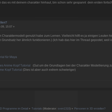
 das es mit deinem charakter hinhaut, bin schon sehr gespannt dein ersten fortsch
llen?
.09, 15:07 »
em Charaktermodell genutzt habe zum Lernen. Vielleicht hilft es ja einigen Leuten hi
rundsatz her ähnlich funktionieren.) (Ich hab das hier im Thread gepostet, weil 
rial für Maya
les Anime Kopf Tutorial
(Gut um die Grundlagen bei der Charakter Modellierung zu ü
ime Kopf Tutorial
(Dies ist aber auch extrem schwieriger)
D Programme im Detail
»
Tutorials
(Moderator:
sven1310
) »
Personen in 3D erstellen?