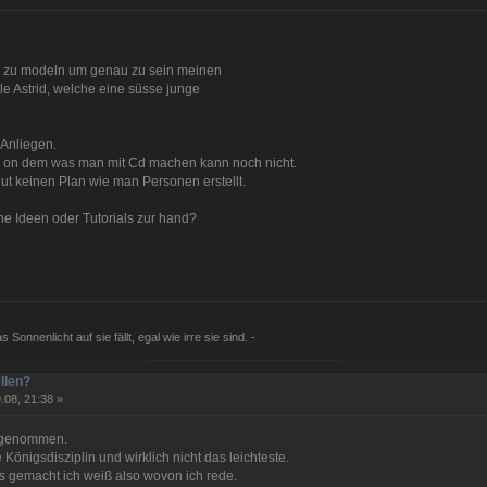
3D zu modeln um genau zu sein meinen
e Astrid, welche eine süsse junge
 Anliegen.
il on dem was man mit Cd machen kann noch nicht.
ut keinen Plan wie man Personen erstellt.
che Ideen oder Tutorials zur hand?
 Sonnenlicht auf sie fällt, egal wie irre sie sind. -
llen?
.08, 21:38 »
orgenommen.
 Königsdisziplin und wirklich nicht das leichteste.
s gemacht ich weiß also wovon ich rede.