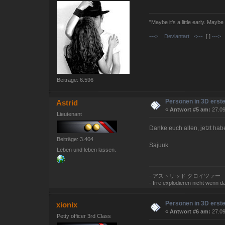
"Maybe it's a little early. Maybe
---> Deviantart <---
[ ]
---> 
Beiträge: 6.596
Personen in 3D erste
Astrid
«
Antwort #5 am:
27.09
Lieutenant
Danke euch allen, jetzt ha
Beiträge: 3.404
Sajuuk
Leben und leben lassen.
- アストリッド クロイツァー
- Irre explodieren nicht wenn das
Personen in 3D erste
xionix
«
Antwort #6 am:
27.09
Petty officer 3rd Class