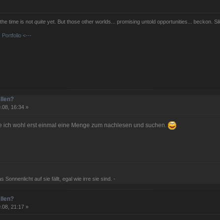
 the time is not
quite
yet. But those other worlds... promising untold opportunities... beckon. Sil
Portfolio <---
llen?
.08, 16:34 »
be ich wohl erst einmal eine Menge zum nachlesen und suchen.
 Sonnenlicht auf sie fällt, egal wie irre sie sind. -
llen?
.08, 21:17 »