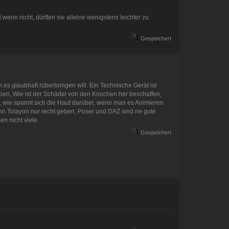
 wenn nicht, dürften sie alleine wenigstens leichter zu
Gespeichert
es glaubhaft rüberbringen will. Ein Technische Gerät ist
eiben, Wie ist der Schädel von den Knochen her beschaffen,
n, wie spannt sich die Haut darüber, wenn man es Animieren
kann Tolayon nur recht geben, Poser und DAZ sind ne gute
n nicht viele.
Gespeichert