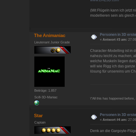
(Mit Flügeln kann ich jetzt 
modellieren sein als gleich
Personen in 3D erste
The Animaniac
«
Antwort #3 am:
27.09
Lieutenant Junior Grade
Character-Modelling ist in 
nahezu leicht zu machen, ab
welche Muskeln liegen darüb
will wie Rigg ich das ganze
lösung für unsereins um Ch
Beiträge: 1.857
Scifi-3D-Maniac
\"All this has happened before, 
Personen in 3D erste
Star
«
Antwort #4 am:
27.09
Captain
Denk an die Gargoyle-Flügel