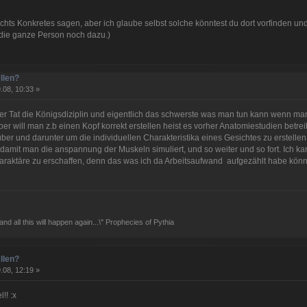
nichts Konkretes sagen, aber ich glaube selbst solche könntest du dort vorfinden und
 die ganze Person noch dazu.)
llen?
.08, 10:33 »
der Tat die Königsdiziplin und eigentlich das schwerste was man tun kann wenn man 
er will man z.b einen Kopf korrekt erstellen heist es vorher Anatomiestudien betr
er und darunter um die individuellen Charakteristika eines Gesichtes zu erstelle
 damit man die anspannung der Muskeln simuliert, und so weiter und so fort. Ich 
araktäre zu erschaffen, denn das was ich da Arbeitsaufwand aufgezählt habe könne
and all this will happen again...\" Prophecies of Pythia
llen?
.08, 12:19 »
!! :x