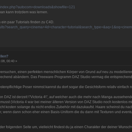
pb/index.php?autocom=downloads&showfile=121
man kann trotzdem was lernen.
ein paar Tutorials finden zu C4D.
esults?search_query=cinema+4d+character+tutorial&search_type=&aq=1&oq=cine
llen?
.08, 00:40 »
 versuchen, einen perfekten menschlichen Körper von Grund auf neu zu modellieren
chend abändern. Das Freeware-Programm DAZ Studio vermag die entsprechenden
stenpflichtige Poser nimmst kannst du dort sogar die Gesichtsform relativ einfac
n DAZ ist derzeit \"Victoria 4\", auf welcher auch die mehr nach Manga aussehende \
usst (Victoria 4 war bei meiner älteren Version von DAZ Studio noch kostenlos mi
s nicht kosten solange du nicht endlos Zubehör mit dazukaufst. Haare scheinst du
en; wenn dann schon eher einen Basis-Uniform die du dann mit Texturen und eve
der folgenden Seite um, vielleicht findest du ja einen Charakter der deiner Wunsc