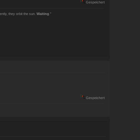
Gespeichert
ently, they orbit the sun.
Waiting
."
Gespeichert