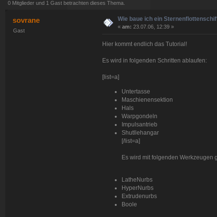
0 Mitglieder und 1 Gast betrachten dieses Thema.
Wie baue ich ein Sternenflottenschif
sovrane
«
am:
23.07.06, 12:39 »
Gast
Hier kommt endlich das Tutorial!
Es wird in folgenden Schritten ablaufen:
[list=a]
Untertasse
Maschienensektion
Hals
Warpgondeln
Impulsantrieb
Shutllehangar
[/list=a]
Es wird mit folgenden Werkzeugen g
LatheNurbs
HyperNurbs
Extrudenurbs
Boole