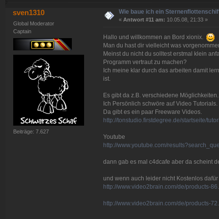
Wie baue ich ein Sternenflottenschif
sven1310
«
Antwort #11 am:
10.05.08, 21:33 »
Global Moderator
Captain
Hallo und willkommen an Bord xionix.
Man du hast dir vielleicht was vorgenomme
Meinst du nicht du solltest erstmal klein a
Programm vertraut zu machen?
Ich meine klar durch das arbeiten damit ler
ist.
Es gibt da z.B. verschiedene Möglichkeiten.
Ich Persönlich schwöre auf Video Tutorials.
Da gibt es ein paar Freeware Videos.
http://tonstudio.firstdegree.de/startseite/tut
Beiträge: 7.627
Youtube
http://www.youtube.com/results?search_qu
dann gab es mal c4dcafe aber da scheint de
und wenn auch leider nicht Kostenlos dafür
http://www.video2brain.com/de/products-86
http://www.video2brain.com/de/products-72