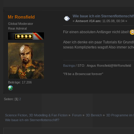
Wie baue ich ein Sternenflottenschif
Mr Ronsfield
«
Antwort #14 am:
11.05.08, 00:34 »
Global Moderator
Rear Admiral
Für einen absoluten Anfänger nicht übel!
Aber ich denke ein paar Tutorials für Grund
sowas Kompliziertes wagst! Also immer sch
Bazinga
/ STO: Angus Ronsfield@MrRonsfield
"I'll be a Browncoat forever"
Beiträge: 17.206
Seiten: [
1
]
2
Science Fiction, 3D Modelling & Fan Fiction
»
Forum
»
3D Bereich
»
3D Programme im D
Wie baue ich ein Sternenflottenschiff?