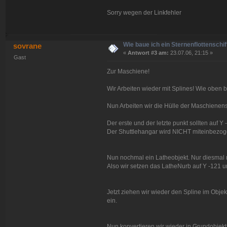
Sorry wegen der Linkfehler
Wie baue ich ein Sternenflottenschif
sovrane
«
Antwort #3 am:
23.07.06, 21:15 »
Gast
Zur Maschiene!
Wir Arbeiten wieder mit Splines! Wie oben 
Nun Arbeiten wir die Hülle der Maschienens
Der erste und der letzte punkt sollten auf Y 
Der Shuttlehangar wird NICHT miteinbezo
Nun nochmal ein Latheobjekt. Nur diesmal
Also wir setzen das LatheNurb auf Y -121 u
Jetzt ziehen wir wieder den Spline im Obj
ein.
Nun konvertieren wir wieder in Grundobjekt