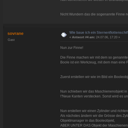
Nicht Wundern das die sogenannte Finne no
Wie baue ich ein Sternenflottenschif
sovrane
«
Antwort #4 am:
24.07.06, 17:20 »
Gast
Nun zur Finne!
Die Finne machen wir mit dem so genannten
Boole ist ein Werkzeug, mit dem man eine F
Zuerst erstellen wir wie im Bild ein Booleobj
Nun schieben wir das Maschienenobjekt in 
\"Neue Kanten verstecken. Sonst wird es u
Nun erstellen wir einen Zylinder und richte
Als nächstes ändern wir die Grösse des Zy
Objektmanager in das Booleobjekt,
ABER UNTER DAS Objekt der Maschienens