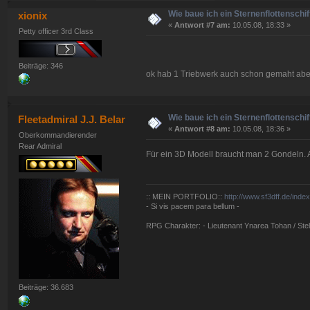
Wie baue ich ein Sternenflottenschif
xionix
«
Antwort #7 am:
10.05.08, 18:33 »
Petty officer 3rd Class
Beiträge: 346
ok hab 1 Triebwerk auch schon gemaht abe
Wie baue ich ein Sternenflottenschif
Fleetadmiral J.J. Belar
«
Antwort #8 am:
10.05.08, 18:36 »
Oberkommandierender
Rear Admiral
Für ein 3D Modell braucht man 2 Gondeln. 
:: MEIN PORTFOLIO::
http://www.sf3dff.de/inde
- Si vis pacem para bellum -
RPG Charakter: - Lieutenant Ynarea Tohan / Stell
Beiträge: 36.683