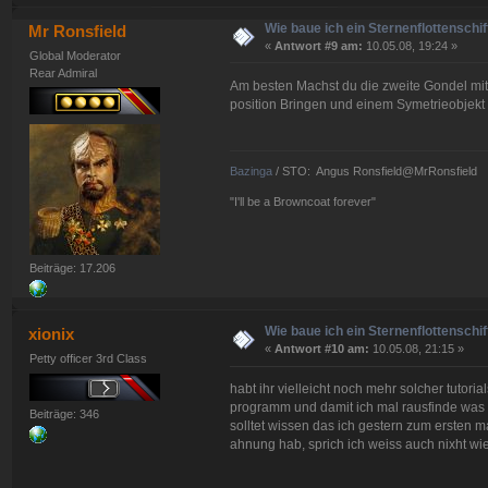
Wie baue ich ein Sternenflottenschif
Mr Ronsfield
«
Antwort #9 am:
10.05.08, 19:24 »
Global Moderator
Rear Admiral
Am besten Machst du die zweite Gondel mit 
position Bringen und einem Symetrieobjekt
Bazinga
/ STO: Angus Ronsfield@MrRonsfield
"I'll be a Browncoat forever"
Beiträge: 17.206
Wie baue ich ein Sternenflottenschif
xionix
«
Antwort #10 am:
10.05.08, 21:15 »
Petty officer 3rd Class
habt ihr vielleicht noch mehr solcher tutori
programm und damit ich mal rausfinde was 
Beiträge: 346
solltet wissen das ich gestern zum ersten 
ahnung hab, sprich ich weiss auch nixht wi