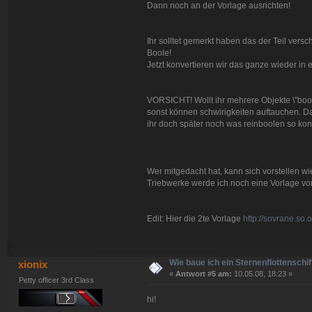
Dann noch an der Vorlage ausrichten!
Ihr solltet gemerkt haben das der Teil versch
Boole!
Jetzt konvertieren wir das ganze wieder in e
VORSICHT! Wollt ihr mehrere Objekte \"bool
sonst können schwirigkeiten auftauchen. Das
ihr doch später noch was reinboolen so kon
Wer mitgedacht hat, kann sich vorstellen 
Triebwerke werde ich noch eine Vorlage vor
Edit: Hier die 2te Vorlage
http://sovrane.so
Wie baue ich ein Sternenflottenschif
xionix
«
Antwort #5 am:
10.05.08, 18:23 »
Petty officer 3rd Class
hi!