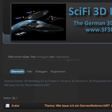
Willkommen
Gast
. Bitte
einloggen
oder
registrieren
.
Einloggen mit Benutzername, Passwort und Sitzungslänge
Übersicht
Hilfe
Einloggen
Registrieren
Science Fiction, 3D Modelling & Fan Fiction
»
Forum
»
3D Bereich
»
3D Programme im D
Wie baue ich ein Sternenflottenschiff?
Seiten: [
1
]
2
Autor
Thema: Wie baue ich ein Sternenflottenschiff?