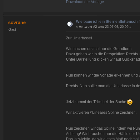
Download der Vorlage
Wie baue ich ein Sternenflottenschif
sovrane
«
Antwort #2 am:
23.07.06, 20:09 »
Gast
Zur Untertasse!
Wir machen erstmal nur die Grundform.
Dazu gehen wir in die Perspektive: Rechts u
Unter Darstellung klicken wir auf Quickshad
Nun können wir die Vorlage erkennen und
Rechts. Nun sollte man die Untertasse in de
Jetzt kommt der Trick bei der Sache
Wir aktivieren \"Lineares Spline zeichnen.
Nun zeichnen wir das Spline indem wir Punk
Achtung! Wir brauchen nur die Hälfte der U
Das ist wichtig, da wir dieses Maß nochmal