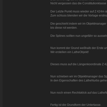
Nicht vergessen das die Constitutionklasse 
Der Letzte Punkt muss wieder auf Z 424m si
Zum schluss blenden wir die Vorlage erstma
Die geschieht indem wir im Objektmanager 
bis diese rot werden.
Die Splines sollten nun ungefähr so ausseh
Nun kommt der Grund weßhalb der Erste und
Wir erstellen ein LatheObjekt!
Dieses muss auf die Längenkoordinate Z 
Nun schieben wir im Objektmanager das Spl
In den Eigenschaften des LatheNurbs gehen
Nun noch einen Rechtsklick auf das LatheN
Fertig ist die Grundform der Untertasse.