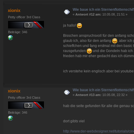
Wie baue ich ein Sternenflottenschif
xionix
«
Antwort #12 am:
10.05.08, 21:51 »
Petty officer 3rd Class
ja hallo!
Beiträge: 346
Bisschen anspruchsvoll für den anfang scho
glaub ich, also für den anfang
, aber ich
schieffchen und fang erstmal mit den basic 
rausgefunden
und die Gondeln hab ich a
frieden hab mir eher gedacht das ich düm
ich verstehe kein englisch aber bei youtube
Wie baue ich ein Sternenflottenschif
xionix
«
Antwort #13 am:
10.05.08, 22:32 »
Petty officer 3rd Class
hab die seite gefunden für alle die genau s
Beiträge: 346
dort gibts viel
http://www.der-webdesigner.net/tutorials/c