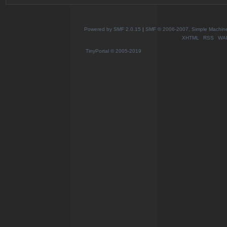
Powered by SMF 2.0.15
|
SMF © 2006-2007, Simple Machines
XHTML
RSS
WA
TinyPortal
© 2005-2019