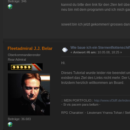
Beiträge: 346
kannst du bitte den link für den 2ten teil üb
neu bin mit dem programm und ich mich ga
soweit bin ich jetzt gekommen! grosses dan
Wie baue ich ein Sternenflottenschif
Fleetadmiral J.J. Belar
«
Antwort #6 am:
10.05.08, 18:25 »
Oberkommandierender
Rear Admiral
Hi.
Dieses Tutorial wurde leider nie beendet 
existiert das Ziel des Links nicht mehr. Der 
trotzdem herzlich willkommen an Board.
:: MEIN PORTFOLIO::
http://www.sf3dff.de/inde
- Si vis pacem para bellum -
RPG Charakter: - Lieutenant Ynarea Tohan / Stell
Beiträge: 36.683