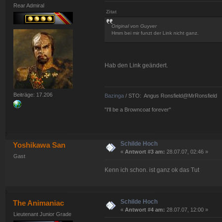
Rear Admiral
Zitat
Original von Guyver
Hmm bei mir funzt der Link nicht ganz.
Hab den Link geändert.
Beiträge: 17.206
Bazinga
/ STO: Angus Ronsfield@MrRonsfield
"I'll be a Browncoat forever"
Schilde Hoch
Yoshikawa San
«
Antwort #3 am:
28.07.07, 02:46 »
Gast
Kenn ich schon. ist ganz ok das Tut
Schilde Hoch
The Animaniac
«
Antwort #4 am:
28.07.07, 12:00 »
Lieutenant Junior Grade