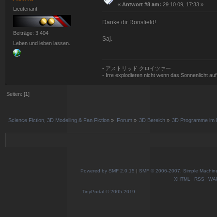
«
Antwort #8 am:
29.10.09, 17:33 »
Lieutenant
Danke dir Ronsfield!
Beiträge: 3.404
Saj.
Leben und leben lassen.
- アストリッド クロイツァー
- Irre explodieren nicht wenn das Sonnenlicht auf si
Seiten: [
1
]
Science Fiction, 3D Modelling & Fan Fiction
»
Forum
»
3D Bereich
»
3D Programme im D
Powered by SMF 2.0.15
|
SMF © 2006-2007, Simple Machines
XHTML
RSS
WA
TinyPortal
© 2005-2019