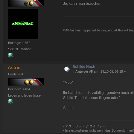
Jo, kann man brauchen.
\"All this has happened before, and all this will h
Beiträge: 1.857
Scifi-3D-Maniac
Schilde Hoch
Astrid
«
Antwort #5 am:
29.10.09, 09:15 »
Lieutenant
*Möp*
Beiträge: 3.404
Ihr habt hier nicht zufällig irgendwo noch e
Leben und leben lassen.
Schild-Tutorial herum fliegen oder?
Sajuuk
- アストリッド クロイツァー
- Irre explodieren nicht wenn das Sonnenlicht auf si