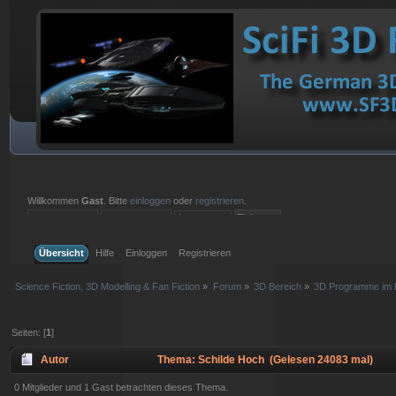
Willkommen
Gast
. Bitte
einloggen
oder
registrieren
.
Einloggen mit Benutzername, Passwort und Sitzungslänge
Übersicht
Hilfe
Einloggen
Registrieren
Science Fiction, 3D Modelling & Fan Fiction
»
Forum
»
3D Bereich
»
3D Programme im D
Seiten: [
1
]
Autor
Thema: Schilde Hoch (Gelesen 24083 mal)
0 Mitglieder und 1 Gast betrachten dieses Thema.