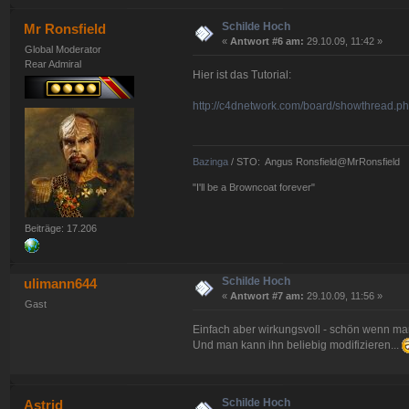
Schilde Hoch
Mr Ronsfield
«
Antwort #6 am:
29.10.09, 11:42 »
Global Moderator
Rear Admiral
Hier ist das Tutorial:
http://c4dnetwork.com/board/showthread.p
Bazinga
/ STO: Angus Ronsfield@MrRonsfield
"I'll be a Browncoat forever"
Beiträge: 17.206
Schilde Hoch
ulimann644
«
Antwort #7 am:
29.10.09, 11:56 »
Gast
Einfach aber wirkungsvoll - schön wenn man
Und man kann ihn beliebig modifizieren...
Schilde Hoch
Astrid