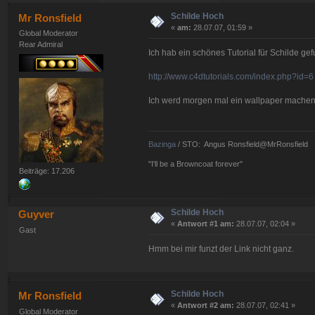
Schilde Hoch
Mr Ronsfield
«
am:
28.07.07, 01:59 »
Global Moderator
Rear Admiral
Ich hab ein schönes Tutorial für Schilde ge
http://www.c4dtutorials.com/index.php?id=6
Ich werd morgen mal ein wallpaper mache
Bazinga
/ STO: Angus Ronsfield@MrRonsfield
"I'll be a Browncoat forever"
Beiträge: 17.206
Schilde Hoch
Guyver
«
Antwort #1 am:
28.07.07, 02:04 »
Gast
Hmm bei mir funzt der Link nicht ganz.
Schilde Hoch
Mr Ronsfield
«
Antwort #2 am:
28.07.07, 02:41 »
Global Moderator