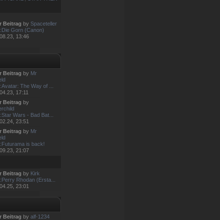
r Beitrag
by
Spaceteller
:Die Gorn (Canon)
08.23, 13:46
r Beitrag
by
Mr
eld
:Avatar: The Way of ...
04.23, 17:11
r Beitrag
by
rchild
:Star Wars - Bad Bat...
02.24, 23:51
r Beitrag
by
Mr
eld
:Futurama is back!
09.23, 21:07
r Beitrag
by
Kirk
:Perry Rhodan (Ersta...
04.25, 23:01
r Beitrag
by
alf-1234