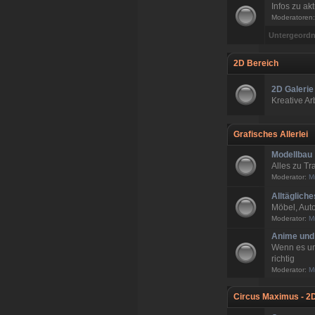
Infos zu ak
Moderatoren
Untergeordn
2D Bereich
2D Galerie
Kreative A
Grafisches Allerlei
Modellbau
Alles zu T
Moderator:
M
Alltägliche
Möbel, Auto
Moderator:
M
Anime und
Wenn es um
richtig
Moderator:
M
Circus Maximus - 2D