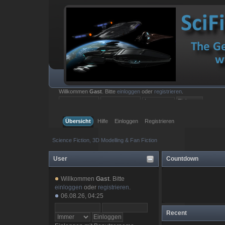
Willkommen
Gast
. Bitte
einloggen
oder
registrieren
.
Einloggen mit Benutzername, Passwort und Sitzungslänge
Übersicht
Hilfe
Einloggen
Registrieren
Science Fiction, 3D Modelling & Fan Fiction
User
Countdown
Willkommen
Gast
. Bitte
einloggen
oder
registrieren
.
06.08.26, 04:25
Recent