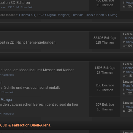
400 Beiträge
tuellen 3D Editoren
in
Antw
19 Themen
am 25.
:
sven1310
,
Mr Ronsfield
ete Boards
:
Cinema 4D
,
LEGO Digital Designer
,
Tutorials
,
Tools für den 3D Alltag
Letzte
32.803 Beiträge
Thunde
in
Antw
rbeit in 2D. Nicht Themengebunden.
115 Themen
am 04.
Letzte
1.593 Beiträge
Fleetad
raditionellem Modellbau mit Messer und Kleber
in
Antw
17 Themen
r Ronsfield
am 15.
Letzte
s!
236 Beiträge
Ronsfi
s, Schiffe und was euch sonst einfällt
in
Antw
12 Themen
r Ronsfield
am 22.
 Manga
Letzte
 den Japanisschen Bereich geht so seid ihr hier
307 Beiträge
in
Antw
16 Themen
am 26.
r Ronsfield
, 3D & FanFiction Duell-Arena
Letzte