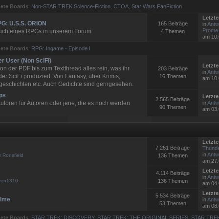
ete Boards
:
Non-STAR TREK Science-Fiction
,
CTOA
,
Star Wars FanFiction
Letzte
G: U.S.S. ORION
165 Beiträge
in
Antw
Prome.
uch eines RPGs in unserem Forum
4 Themen
am 10.
ete Boards
:
RPG: Ingame - Episode I
er User (Non SciFi)
Letzte
on der PDF bis zum Textthread alles rein, was ihr
203 Beiträge
in
Antw
er SciFi produziert. Von Fantasy, über Krimis,
16 Themen
am 10.
geschichten etc. Auch Gedichte sind gerngesehen.
ps
Letzte
2.565 Beiträge
utoren für Autoren oder jene, die es noch werden
in
Antw
90 Themen
am 03.
Letzte
7.261 Beiträge
Thunde
in
Antw:
r Ronsfield
136 Themen
am 27.
Letzte
4.114 Beiträge
in
Antw
ven1310
136 Themen
am 04.
Letzte
5.534 Beiträge
ilme
in
Antw:
53 Themen
am 08.
ete Boards
:
STAR TREK: DISCOVERY
,
STAR TREK: THE ORIGINAL SERIES
,
STAR TRE