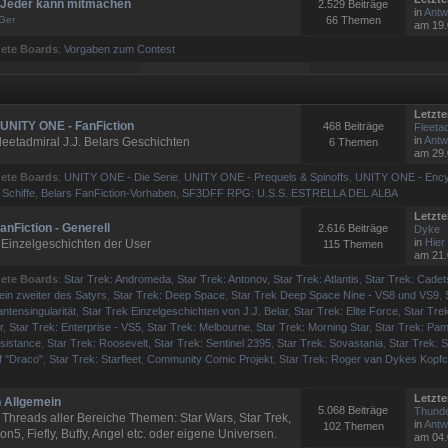
- Jeder kann mitmachen
2.529 Beiträge
in
Antw
Ger
66 Themen
am 19.
ete Boards
:
Vorgaben zum Contest
Letzte
- UNITY ONE - FanFiction
468 Beiträge
Fleetad
in
Antw
eetadmiral J.J. Belars Geschichten
6 Themen
am 29.
ete Boards
:
UNITY ONE - Die Serie
,
UNITY ONE - Prequels & Spinoffs
,
UNITY ONE - Ency
 Schiffe
,
Belars FanFiction-Vorhaben
,
SF3DFF RPG: U.S.S. ESTRELLA DEL ALBA
Letzte
anFiction - Generell
2.616 Beiträge
Dyke
in
Hier 
 Einzelgeschichten der User
115 Themen
am 21.
ete Boards
:
Star Trek: Andromeda
,
Star Trek: Antonov
,
Star Trek: Atlantis
,
Star Trek: Cadet
ein zweiter des Satyrs
,
Star Trek: Deep Space
,
Star Trek Deep Space Nine - VS8 und VS9
,
ntensingularität
,
Star Trek Einzelgeschichten von J.J. Belar
,
Star Trek: Elite Force
,
Star Trek
r
,
Star Trek: Enterprise - VS5
,
Star Trek: Melbourne
,
Star Trek: Morning Star
,
Star Trek: Pam
esistance
,
Star Trek: Roosevelt
,
Star Trek: Sentinel 2395
,
Star Trek: Sovastania
,
Star Trek: S
f "Draco"
,
Star Trek: Starfleet
,
Community Comic Projekt
,
Star Trek: Roger van Dykes Kopf
Letzte
n Allgemein
5.068 Beiträge
Thunde
 Threads aller Bereiche Themen: Star Wars, Star Trek,
in
Antw
102 Themen
n5, Fiefly, Buffy, Angel etc. oder eigene Universen.
am 04.