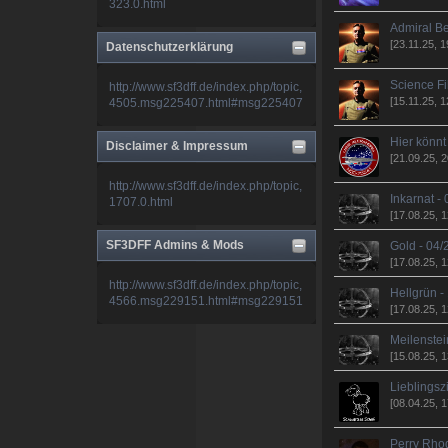
323.0.html
Admiral Be
Fleetadmiral J.J. Belar
[23.11.25, 1
Datenschutzerklärung
Science Fi
http://www.sf3dff.de/index.php/topic,
[15.11.25, 1
4505.msg225407.html#msg225407
Habs gesehen, ich antworte am
Wochenende. Viel zu tun gerade.
Sorry.
Hier könnt 
Disclaimer & Impressum
[21.09.25, 2
deciever
http://www.sf3dff.de/index.php/topic,
Inkarnat -
1707.0.html
[17.08.25, 1
@belar du hast ne pm
SF3DFF Admins & Mods
Gold - 04
[17.08.25, 1
http://www.sf3dff.de/index.php/topic,
Hellgrün -
4566.msg229151.html#msg229151
[17.08.25, 1
Meilenstein
[15.08.25, 1
Lieblingsz
[08.04.25, 1
Perry Rhod