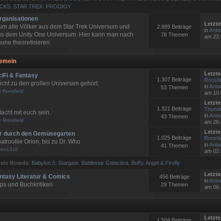
ECKS
,
STAR TREK: PRODIGY
rganisationen
Letzte
 um alle Völker aus dem Star Trek Universum und
2.989 Beiträge
in
Antw
us dem Unity One Universum. Hier kann man nach
78 Themen
am 22.
une theoretisieren.
gemein
Letzte
ciFi & Fantasy
1.307 Beiträge
Ronsfi
icht zu den großen Universen gehört.
in
Antw
53 Themen
r Ronsfield
am 10.
Letzte
1.321 Beiträge
Thunde
acht mit euch sein.
in
Antw
43 Themen
r Ronsfield
am 26.
Letzte
er durch den Gemüsegarten
1.025 Beiträge
Ronsfi
troullie Orion, bis zu Dr. Who
in
Antw
41 Themen
ven1310
am 02.
ete Boards
:
Babylon 5
,
Stargate
,
Battlestar Galactica
,
Buffy, Angel & Firefly
Letzte
antasy Literatur & Comics
456 Beiträge
in
Antw
pps und Buchkritiken
29 Themen
am 06.
Letzte
1.504 Beiträge