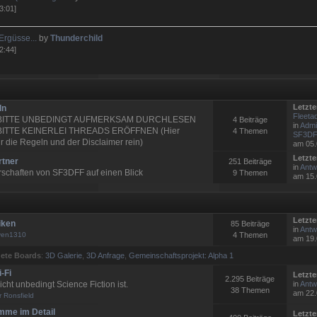
3:01]
Ergüsse...
by
Thunderchild
2:44]
Letzte
ln
Fleetad
 BITTE UNBEDINGT AUFMERKSAM DURCHLESEN
4 Beiträge
in
Admi
BITTE KEINERLEI THREADS ERÖFFNEN (Hier
4 Themen
SF3DFF
 die Regeln und der Disclaimer rein)
am 05.
Letzte
rtner
251 Beiträge
in
Antw:
rschaften von SF3DFF auf einen Blick
9 Themen
am 15.
Letzte
iken
85 Beiträge
in
Antw
ven1310
4 Themen
am 19.
ete Boards
:
3D Galerie
,
3D Anfrage
,
Gemeinschaftsprojekt: Alpha 1
-Fi
Letzte
2.295 Beiträge
icht unbedingt Science Fiction ist.
in
Antw:
38 Themen
am 22.
r Ronsfield
mme im Detail
Letzte