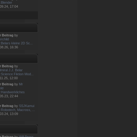
:Blender
09.24, 17:04
r Beitrag
by
rchild
:Belars kleine 2D Sc...
08.26, 16:36
r Beitrag
by
miral J.J. Belar
:Science Fiktion Mod...
11.25, 12:00
r Beitrag
by
Mr
eld
:Handwerkliches
05.23, 22:44
r Beitrag
by
SSJKamui
:Robotech, Macross, ...
03.24, 13:09
r Beitrag
by
Will Pears