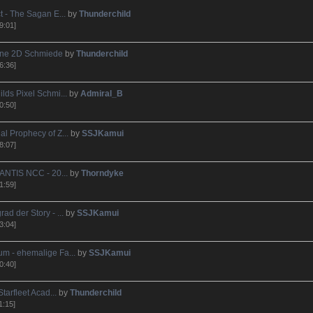
t - The Sagan E...
by
Thunderchild
9:01]
eine 2D Schmiede
by
Thunderchild
6:36]
lds Pixel Schmi...
by
Admiral_B
0:50]
l Prophecy of Z...
by
SSJKamui
8:07]
ANTIS NCC - 20...
by
Thorndyke
1:59]
ad der Story - ...
by
SSJKamui
3:04]
m - ehemalige Fa...
by
SSJKamui
0:40]
Starfleet Acad...
by
Thunderchild
1:15]