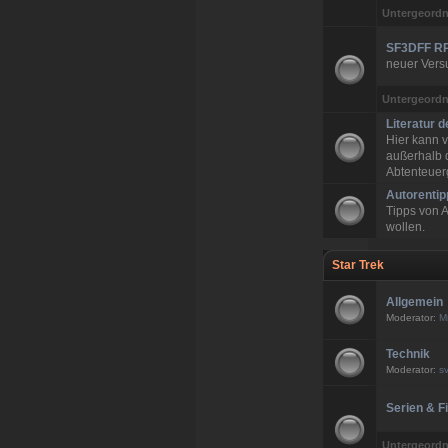
Untergeordn
SF3DFF RP
neuer Vers
Untergeordn
Literatur d
Hier kann v
außerhalb d
Abtenteuer
Autorentip
Tipps von A
wollen.
Star Trek
Allgemein
Moderator:
M
Technik
Moderator:
s
Serien & F
Untergeordn