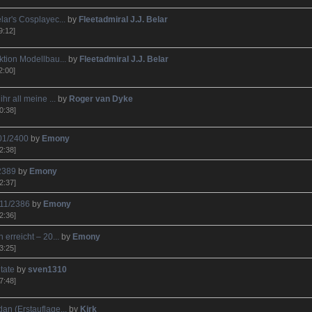
lar's Cosplayec...
by
Fleetadmiral J.J. Belar
9:12]
ktion Modellbau...
by
Fleetadmiral J.J. Belar
2:00]
ihr all meine ...
by
Roger van Dyke
0:38]
 01/2400
by
Emony
2:38]
/2389
by
Emony
2:37]
 11/2386
by
Emony
2:36]
 erreicht – 20...
by
Emony
3:25]
itate
by
sven1310
7:48]
an (Erstauflage...
by
Kirk