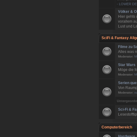
- LOWER D
Völker & O
Hier gehts
vorallem a
Lust und La
SciFi & Fantasy All
Filme zu S
Alles was n
Moderator:
M
Star Wars
Möge die M
Moderator:
M
Serien qu
Von Raumpa
Moderator:
s
Untergeordn
Sci-Fi & F
Lesestoffti
Computerbereich
Hardware