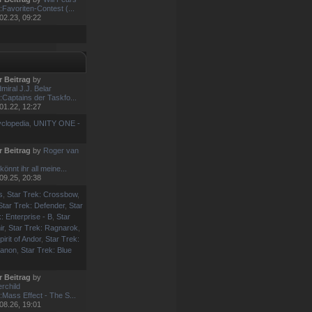
:Favoriten-Contest (...
02.23, 09:22
r Beitrag
by
miral J.J. Belar
:Captains der Taskfo...
01.22, 12:27
clopedia
,
UNITY ONE -
r Beitrag
by
Roger van
könnt ihr all meine...
09.25, 20:38
s
,
Star Trek: Crossbow
,
Star Trek: Defender
,
Star
: Enterprise - B
,
Star
ir
,
Star Trek: Ragnarok
,
pirit of Andor
,
Star Trek:
canon
,
Star Trek: Blue
r Beitrag
by
rchild
:Mass Effect - The S...
08.26, 19:01