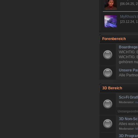
[06.04.25, 2
MyRhos's 
[23.12.24, 1
Forenbereich
Boardrege
WICHTIG:
WICHTIG: 
gehören nur
Unsere Pa
Alle Partne
3D Bereich
Sci-Fi Graf
Moderator:
s
Untergeordn
3D Non-Sci
Alles was n
Moderator:
M
3D Progra