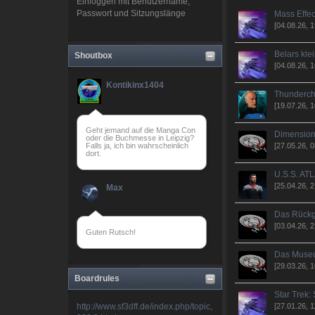
Einloggen mit Benutzername,
Passwort und Sitzungslänge
Mass Effec
[04.08.26, 1
Belars kl
Shoutbox
[04.08.26, 1
Kontikinx1404
Thunderchi
[19.07.26, 1
Geht jemand auf die Manga Con
Dimensiona
oder die Buchmesse in Leipzig?
[27.05.26, 0
Falls ja, ich bin wahrscheinlich
dort.
U.S.S. ATL
[25.04.26, 2
Max
Das Rückgr
[03.04.26, 2
Guten Rutsch!
Das Museu
[29.03.26, 1
deciever
Boardrules
Star Trek: 
[27.01.26, 1
http://www.sf3dff.de/index.php/topic,
aye aye