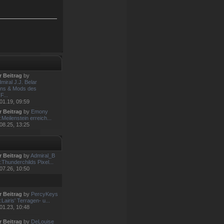
r Beitrag
by
miral J.J. Belar
ns & Mods des
...
01.19, 09:59
r Beitrag
by
Emony
Meilenstein erreich...
08.25, 13:25
r Beitrag
by
Admiral_B
:Thunderchilds Pixel...
07.26, 10:50
r Beitrag
by
PercyKeys
Lairis' Terragen- u...
01.23, 10:48
r Beitrag
by
DeLouise