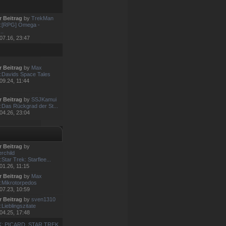
r Beitrag
by
TrekMan
:[RPG] Omega -
..
07.16, 23:47
r Beitrag
by
Max
:Davids Space Tales
09.24, 11:44
r Beitrag
by
SSJKamui
:Das Rückgrad der St...
04.26, 23:04
r Beitrag
by
rchild
Star Trek: Starflee...
01.26, 11:15
r Beitrag
by
Max
:Mikrotorpedos
07.23, 10:59
r Beitrag
by
sven1310
Lieblingszitate
04.25, 17:48
K: PICARD
,
STAR TREK