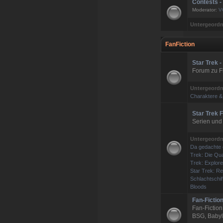
Contests 
Moderator:
V
Untergeordn
FanFiction
Star Trek 
Forum zu Fl
Untergeordn
Charaktere &
Star Trek F
Serien und
Untergeordn
Da gedachte 
Trek: Die Qua
Trek: Explore
Star Trek: R
Schlachtschif
Bloods
Fan-Fictio
Fan-Fiction
BSG, Babylo