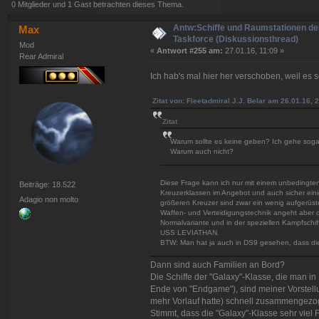
0 Mitglieder und 1 Gast betrachten dieses Thema.
Antw:Schiffe und Raumstationen der
Max
Taskforce (Diskussionsthread)
Mod
«
Antwort #255 am:
27.01.16, 11:09 »
Rear Admiral
Ich hab's mal hier her verschoben, weil es 
Zitat von: Fleetadmiral J.J. Belar am 26.01.16, 
Zitat
Warum sollte es keine geben? Ich gehe sogar
Warum auch nicht?
Diese Frage kann ich nur mit einem unbedingte
Beiträge: 18.522
Kreuzerklassen im Angebot und auch sicher eini
Adagio non molto
größeren Kreuzer sind zwar ein wenig aufgerüst
Waffen- und Verteidigungstechnik angeht aber d
Normalvariante und in der speziellen Kampfschiff
USS LEVIATHAN.
BTW: Man hat ja auch in DS9 gesehen, dass die
Dann sind auch Familien an Bord?
Die Schiffe der "Galaxy"-Klasse, die man i
Ende von "Endgame"), sind meiner Vorstellu
mehr Vorlauf hatte) schnell zusammengez
Stimmt, dass die "Galaxy"-Klasse sehr viel 