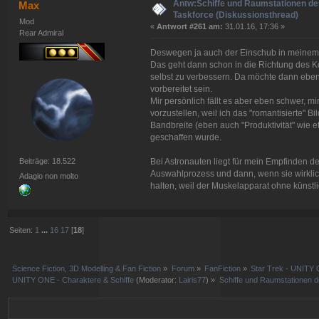
Antw:Schiffe und Raumstationen der
Max
Taskforce (Diskussionsthread)
Mod
«
Antwort #261 am:
31.01.16, 17:36 »
Rear Admiral
Deswegen ja auch der Einschub in meinem, v
Das geht dann schon in die Richtung des K
selbst zu verbessern. Da möchte dann eben 
vorbereitet sein.
Mir persönlich fällt es aber eben schwer, 
vorzustellen, weil ich das "romantisierte" B
Bandbreite (eben auch "Produktivität" wie 
geschaffen wurde.
Beiträge: 18.522
Bei Astronauten liegt für mein Empfinden de
Auswahlprozess und dann, wenn sie wirklich i
Adagio non molto
halten, weil der Muskelapparat ohne künstl
Seiten:
1
...
16
17
[
18
]
Science Fiction, 3D Modelling & Fan Fiction
»
Forum
»
FanFiction
»
Star Trek - UNITY 
UNITY ONE - Charaktere & Schiffe
(Moderator:
Lairis77
) »
Schiffe und Raumstationen d