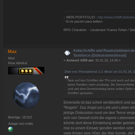
:: MEIN PORTFOLIO::
http://www.sf3dff.de/inde
- Si vis pacem para bellum -
RPG Charakter: - Lieutenant Ynarea Tohan / Stell
Antw:Schiffe und Raumstationen der
Max
Taskforce (Diskussionsthread)
Mod
«
Antwort #259 am:
31.01.16, 14:26 »
Rear Admiral
Zitat von: Fleetadmiral J.J. Belar am 31.01.16, 
Nein auf den Schiffen der TFs und auch auf den
keine Familien mehr ansässig. Die Sternenflott
und seit dem Dominionkrieg keine zivilen Opfer m
Schiffen gestattet.
Einerseits ist das schon verständlich und 
"Regeln". Gut, Angst um Leib und Leben wi
jetzige Diskussion rund um den Terror verge
Beiträge: 18.522
sich von Gewalt nicht die eigene Lebensweis
könnte dort diese Einstellung weiter getrieb
Adagio non molto
mal zu einem Einsatz gerufen werden oder
viele Krisen (wie VGer, die Wal-Sonde, die 