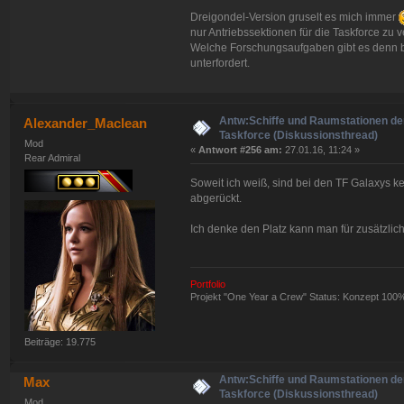
Dreigondel-Version gruselt es mich immer
nur Antriebssektionen für die Taskforce zu
Welche Forschungsaufgaben gibt es denn b
unterfordert.
Antw:Schiffe und Raumstationen der
Alexander_Maclean
Taskforce (Diskussionsthread)
Mod
«
Antwort #256 am:
27.01.16, 11:24 »
Rear Admiral
Soweit ich weiß, sind bei den TF Galaxys k
abgerückt.
Ich denke den Platz kann man für zusätzli
Portfolio
Projekt "One Year a Crew" Status: Konzept 100
Beiträge: 19.775
Antw:Schiffe und Raumstationen der
Max
Taskforce (Diskussionsthread)
Mod