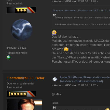
«
Antwort #257 am:
27.01.16, 11:40 »
Rear Admiral
Zitat von: Alexander_Maclean am 27.01.16, 11:
Soweit ich weiß, sind bei den TF Galaxys keine 
Ich denke den Platz kann man für zusätzliche 
Das ist aber schade.
Mal abgesehen davon, was die MACOs dann 
trainieren, trainieren, essen, trainieren, Ho
Beiträge: 18.522
schlafen
)...
Adagio non molto
Da sind doch dann andere Schiffe echt sinn
der "Galaxy"-Klasse verhältnismäßig vielseit
Forschungsschiff oder doch Allrounder konz
Antw:Schiffe und Raumstationen der
Fleetadmiral J.J. Belar
Taskforce (Diskussionsthread)
Oberkommandierender
«
Antwort #258 am:
31.01.16, 11:12 »
Rear Admiral
@ Max
Zitat