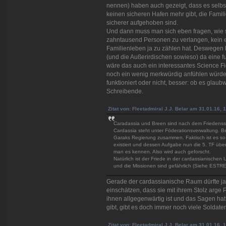
nennen) haben auch gezeigt, dass es selbs
keinen sicheren Hafen mehr gibt, die Famili
sicherer aufgehoben sind.
Und dann muss man sich eben fragen, wie sin
zahntausend Personen zu verlangen, kein e
Familienleben ja zu zählen hat. Deswegen h
(und die Außerirdischen sowieso) da eine 
wäre das auch ein interessantes Science Fi
noch ein wenig merkwürdig anfühlen würde,
funktioniert oder nicht, besser: ob es glaubw
Schreibende.
Zitat von: Fleetadmiral J.J. Belar am 31.01.16, 
Caradassia und Breen sind nach dem Friedenssc
Cardassia steht unter Föderationsverwaltung. Be
Garaks Regierung zusammen. Faktisch ist es so, 
existiert und dessen Aufgabe nun die 5. TF üb
man es kennen. Also wird auch geforscht.
Natürlich ist der Friede in der cardassianisch
und die Missionen sind gefährlich (Siehe ESTRE
Gerade der cardassianische Raum dürfte ja 
einschätzen, dass sie mit ihrem Stolz arge
ihnen allgegenwärtig ist und das Sagen ha
gibt, gibt es doch immer noch viele Soldaten
Zitat von: Fleetadmiral J.J. Belar am 31.01.16, 