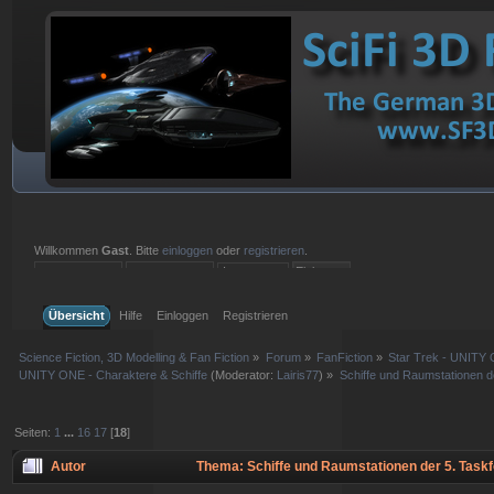
Willkommen
Gast
. Bitte
einloggen
oder
registrieren
.
Einloggen mit Benutzername, Passwort und Sitzungslänge
Übersicht
Hilfe
Einloggen
Registrieren
Science Fiction, 3D Modelling & Fan Fiction
»
Forum
»
FanFiction
»
Star Trek - UNITY 
UNITY ONE - Charaktere & Schiffe
(Moderator:
Lairis77
) »
Schiffe und Raumstationen d
Seiten:
1
...
16
17
[
18
]
Autor
Thema: Schiffe und Raumstationen der 5. Task