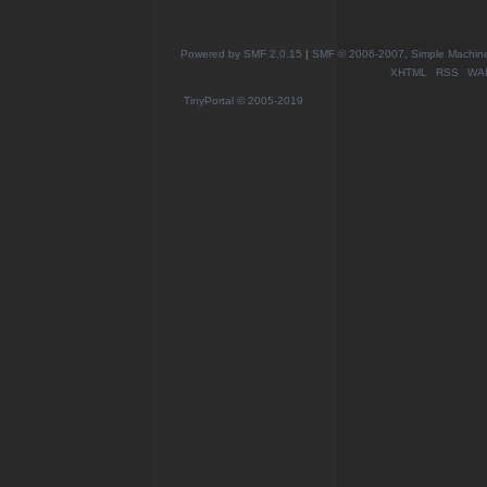
Powered by SMF 2.0.15
|
SMF © 2006-2007, Simple Machines
XHTML
RSS
WA
TinyPortal
© 2005-2019