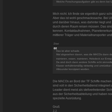
Welche Forschungsaufgaben gibt es denn bei UO
Mich nicht. Ich finde sie eigentlich ganz sch
Aber das ist wohl geschmackssache. Bei UO
und darüber hinaus, was dahinter liegt und n
durch deren Raum reisen müssen. Das sind 
kennen. Kontaktaufnahmen, Planetenerkund
mittlerer Träger und Materialtransporter und
Zitat
Das ist aber schade.
Mal abgesehen davon, was die MACOs dann den l
trainieren, essen, trainieren, Holodeck zur Ents
Da sind doch dann andere Schiffe echt sinnvolle
Klasse verhältnismäßig vielseitig und umrüstbar s
Allrounder konzipiert worden.
Die MACOs an Bord der TF Schiffe machen e
sind voll in den Sicherheitsdienst integrie
Leader dient meist als stellvertretender S
aus der Sicherheitsabteilung und haben no
spezielle Ausrüstung.
Gruß
J.J.