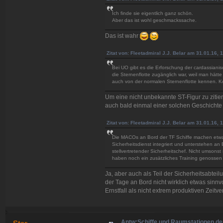
Ich finde sie eigentlich ganz schön.
Aber das ist wohl geschmackssache.
Das ist wahr
Zitat von: Fleetadmiral J.J. Belar am 31.01.16, 
Bei UO gibt es die Erforschung der cardassianis
die Sternenflotte zugänglich war, weil man hät
auch von der normalen Sternenflotte kennen. 
Um eine nicht unbekannte ST-Figur zu zitier
auch bald einmal einer solchen Geschicht
Zitat von: Fleetadmiral J.J. Belar am 31.01.16, 
Die MACOs an Bord der TF Schiffe machen etwas 
Sicherheitsdienst integriert und unterstehen a
stellvertretender Sicherheitschef. Nicht umson
haben noch ein zusätzliches Training genossen 
Ja, aber auch als Teil der Sicherheitsabte
der Tage an Bord nicht wirklich etwas sinnv
Ernstfall als nicht extrem produktiven Zeitv
Antw:Schiffe und Raumstationen der