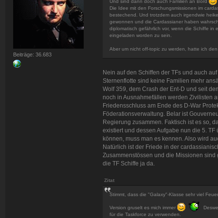
Und sind dann doch auch Familien an Bord
Die Idee mit den Forschungsmissionen im carda
bestechend. Und trotzdem auch irgendwie heikel,
gewonnen und die Cardassianer haben wahrschei
diplomatisch gefährlich vor, wenn die Schiffe i
eingeladen worden zu sein.
Aber um nicht off-topic zu werden, hatte ich de
Beiträge: 36.683
Nein auf den Schiffen der TFs und auch au
Sternenflotte sind keine Familien mehr ans
Wolf 359, dem Crash der Ent-D und seit dem
noch in Ausnahmefällen werden Zivilisten a
Friedensschluss am Ende des D-War Protekto
Föderationsverwaltung. Belar ist Gouverneu
Regierung zusammen. Faktisch ist es so, da
existiert und dessen Aufgabe nun die 5. T
können, muss man es kennen. Also wird auc
Natürlich ist der Friede in der cardassiani
Zusammenstössen und die Missionen sind g
die TF Schiffe ja da.
Zitat
Stimmt, dass die "Galaxy"-Klasse sehr viel Feuer
Version gruselt es mich immer
Desweg
für die Taskforce zu verwenden.