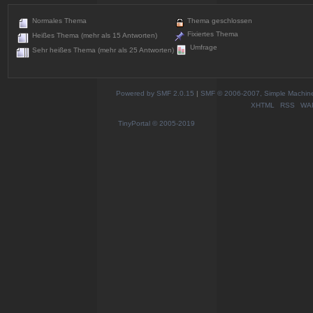
Normales Thema
Thema geschlossen
Fixiertes Thema
Heißes Thema (mehr als 15 Antworten)
Umfrage
Sehr heißes Thema (mehr als 25 Antworten)
Powered by SMF 2.0.15
|
SMF © 2006-2007, Simple Machines
XHTML
RSS
WA
TinyPortal
© 2005-2019