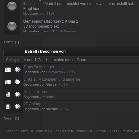
Ihr sucht ein Modell oder möchtet von einem User eins erstellt habe
Fragt hier!
Moderator:
sven1310
Gemeinschaftsprojekt: Alpha 1
3D Moonbaseprojekt
Moderatoren:
sven1310
,
Mr Ronsfield
Seiten: [
1
]
Betreff
/
Begonnen von
0 Mitglieder und 1 Gast betrachten dieses Board.
Tipps für Anfänger
Begonnen von
PercyKeys
«
1
2
3
»
Links zu Materialien und anderen
Begonnen von Guyver
«
1
2
»
Hüllentexturen
Begonnen von
Astrid
2D Anfrage
Begonnen von sovrane
«
1
2
»
Seiten: [
1
]
Science Fiction, 3D Modelling & Fan Fiction
»
Forum
»
3D Bereich
»
Sci-Fi Grafiken
(Mo