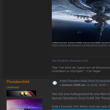
https://www.deviantart.com/euderion/art/
http://euderion.deviantart.com/
"Star Trek lehrte die Jugend sich mit Wissenscha
Lichtstäben zu verprügeln." --Carl Sagan
Antw:Thunderchilds Pixel Schmied
Thunderchild
«
Antwort #3295 am:
21.10.25, 15:56 »
Lieutenant
Hier mal eine Auftragsarbeit für eine Mass E
Special Operations Scout Schiff. Die "Pere
Erstes Konzept. Hier fehlen noch ein paar D