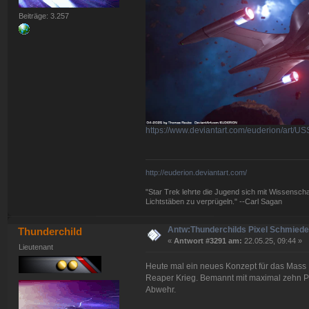
Beiträge: 3.257
https://www.deviantart.com/euderion/art/U
http://euderion.deviantart.com/
"Star Trek lehrte die Jugend sich mit Wissenscha
Lichtstäben zu verprügeln." --Carl Sagan
Antw:Thunderchilds Pixel Schmied
Thunderchild
«
Antwort #3291 am:
22.05.25, 09:44 »
Lieutenant
Heute mal ein neues Konzept für das Mass E
Reaper Krieg. Bemannt mit maximal zehn Pe
Abwehr.