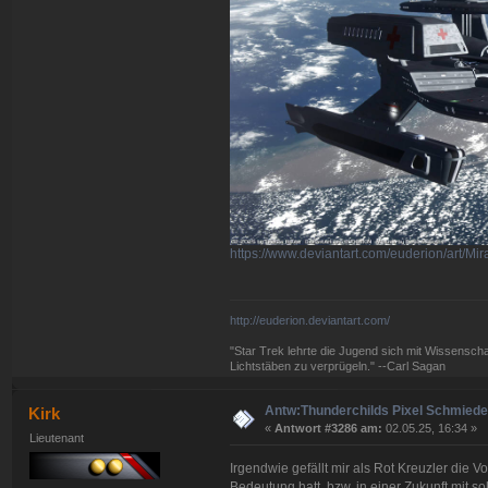
https://www.deviantart.com/euderion/art/M
http://euderion.deviantart.com/
"Star Trek lehrte die Jugend sich mit Wissenscha
Lichtstäben zu verprügeln." --Carl Sagan
Antw:Thunderchilds Pixel Schmied
Kirk
«
Antwort #3286 am:
02.05.25, 16:34 »
Lieutenant
Irgendwie gefällt mir als Rot Kreuzler die 
Bedeutung hatt, bzw. in einer Zukunft mit s