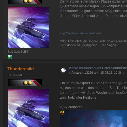
Der Platz bei einer Galaxy Klasse ist siche
Quarantäne Aspekt legen. Ein komplett auta
einschränkt. Es gibt auch die Möglichkeit d
dienen. Oder diese auf einen Planeten abzu
http://euderion.deviantart.com/
"Star Trek lehrte die Jugend sich mit Wissenscha
Lichtstäben zu verprügeln." --Carl Sagan
Beiträge: 3.257
Antw:Thunderchilds Pixel Schmied
Thunderchild
«
Antwort #3290 am:
15.05.25, 10:36 »
Lieutenant
Ein neues Wallpaer zu Star Trek Prodigy. I
mit das beste was das moderne Star Trek he
Leider haben wir diese Woche auch bestätig
wird, trotz aller Petitionen.
USS Protostar