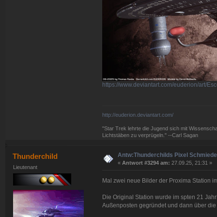
https://www.deviantart.com/euderion/art/E
http://euderion.deviantart.com/
"Star Trek lehrte die Jugend sich mit Wissenscha
Lichtstäben zu verprügeln." --Carl Sagan
Antw:Thunderchilds Pixel Schmied
Thunderchild
«
Antwort #3294 am:
27.09.25, 21:31 »
Lieutenant
Mal zwei neue Bilder der Proxima Station i
Die Original Station wurde im spten 21 Jah
Außenposten gegründet und dann über die J