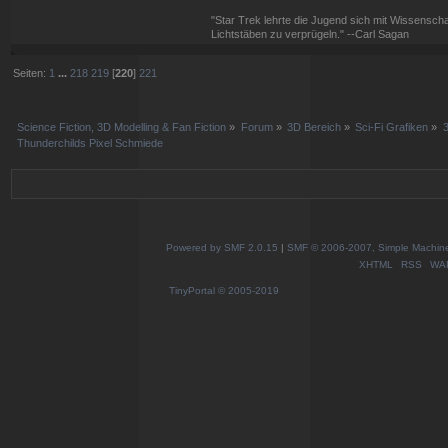
"Star Trek lehrte die Jugend sich mit Wissenscha
Lichtstäben zu verprügeln." --Carl Sagan
Seiten:
1
...
218
219
[
220
]
221
Science Fiction, 3D Modelling & Fan Fiction
»
Forum
»
3D Bereich
»
Sci-Fi Grafiken
»
3
Thunderchilds Pixel Schmiede
Powered by SMF 2.0.15
|
SMF © 2006-2007, Simple Machines
XHTML
RSS
WA
TinyPortal
© 2005-2019