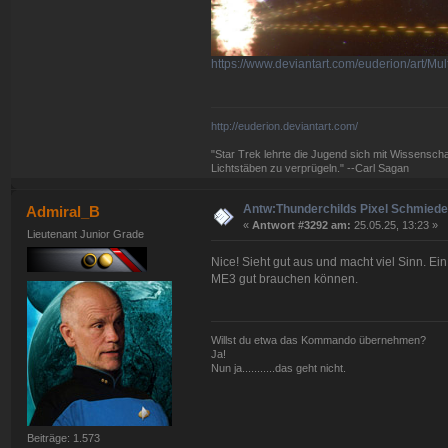
https://www.deviantart.com/euderion/art/Mu
http://euderion.deviantart.com/
"Star Trek lehrte die Jugend sich mit Wissenscha
Lichtstäben zu verprügeln." --Carl Sagan
Antw:Thunderchilds Pixel Schmied
Admiral_B
«
Antwort #3292 am:
25.05.25, 13:23 »
Lieutenant Junior Grade
Nice! Sieht gut aus und macht viel Sinn. Ei
ME3 gut brauchen können.
Willst du etwa das Kommando übernehmen?
Ja!
Nun ja...........das geht nicht.
Beiträge: 1.573