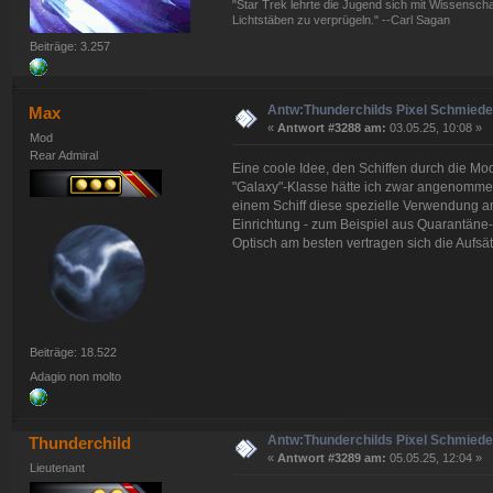
"Star Trek lehrte die Jugend sich mit Wissenscha
Lichtstäben zu verprügeln." --Carl Sagan
Beiträge: 3.257
Antw:Thunderchilds Pixel Schmied
Max
«
Antwort #3288 am:
03.05.25, 10:08 »
Mod
Rear Admiral
Eine coole Idee, den Schiffen durch die Mo
"Galaxy"-Klasse hätte ich zwar angenommen
einem Schiff diese spezielle Verwendung an
Einrichtung - zum Beispiel aus Quarantäne
Optisch am besten vertragen sich die Aufsä
Beiträge: 18.522
Adagio non molto
Antw:Thunderchilds Pixel Schmied
Thunderchild
«
Antwort #3289 am:
05.05.25, 12:04 »
Lieutenant