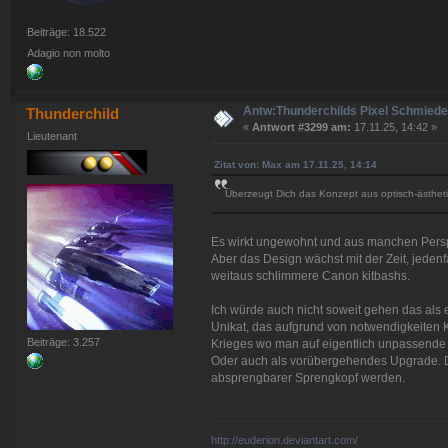
Beiträge: 18.522
Adagio non molto
Antw:Thunderchilds Pixel Schmied
Thunderchild
«
Antwort #3299 am:
17.11.25, 14:42 »
Lieutenant
Zitat von: Max am 17.11.25, 14:14
Überzeugt Dich das Konzept aus optisch-ästheti
Es wirkt ungewohnt und aus manchen Perspek
Aber das Design wächst mit der Zeit, jedenf
weitaus schlimmere Canon kitbashs.
Ich würde auch nicht soweit gehen das als
Unikat, das aufgrund von notwendigkeiten
Beiträge: 3.257
Krieges wo man auf eigentlich unpassende E
Oder auch als vorübergehendes Upgrade. Di
absprengbarer Sprengkopf werden.
http://euderion.deviantart.com/