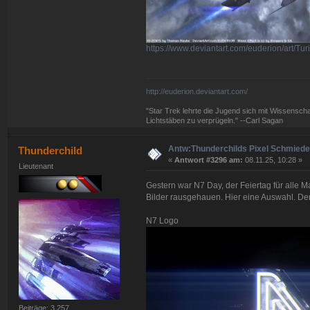
https://www.deviantart.com/euderion/art/T
http://euderion.deviantart.com/
"Star Trek lehrte die Jugend sich mit Wissenscha
Lichtstäben zu verprügeln." --Carl Sagan
Antw:Thunderchilds Pixel Schmied
Thunderchild
«
Antwort #3296 am:
08.11.25, 10:28 »
Lieutenant
Gestern war N7 Day, der Feiertag für alle M
Bilder rausgehauen. Hier eine Auswahl. Den 
N7 Logo
Beiträge: 3.257