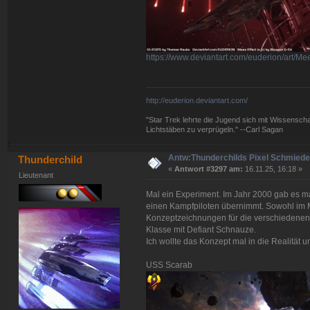
https://www.deviantart.com/euderion/art/
http://euderion.deviantart.com/
"Star Trek lehrte die Jugend sich mit Wissenscha
Lichtstäben zu verprügeln." --Carl Sagan
Antw:Thunderchilds Pixel Schmied
Thunderchild
«
Antwort #3297 am:
16.11.25, 16:18 »
Lieutenant
Mal ein Experiment. Im Jahr 2000 gab es ma
einen Kampfpiloten übernimmt. Sowohl im M
Konzeptzeichnungen für die verschiedenen
Klasse mit Defiant Schnauze.
Ich wollte das Konzept mal in die Realität 
USS Scarab