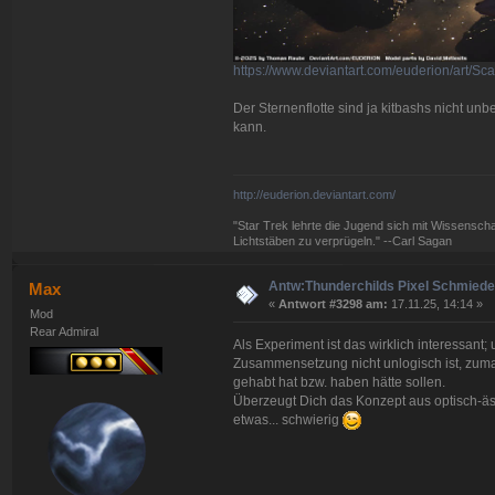
https://www.deviantart.com/euderion/art/
Der Sternenflotte sind ja kitbashs nicht unb
kann.
http://euderion.deviantart.com/
"Star Trek lehrte die Jugend sich mit Wissenscha
Lichtstäben zu verprügeln." --Carl Sagan
Antw:Thunderchilds Pixel Schmied
Max
«
Antwort #3298 am:
17.11.25, 14:14 »
Mod
Rear Admiral
Als Experiment ist das wirklich interessant
Zusammensetzung nicht unlogisch ist, zuma
gehabt hat bzw. haben hätte sollen.
Überzeugt Dich das Konzept aus optisch-äst
etwas... schwierig