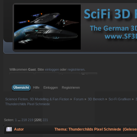
Willkommen
Gast
. Bitte
einloggen
oder
registrieren
.
Einloggen mit Benutzername, Passwort und Sitzungslänge
Übersicht
Hilfe
Einloggen
Registrieren
Science Fiction, 3D Modelling & Fan Fiction
»
Forum
»
3D Bereich
»
Sci-Fi Grafiken
»
3
Thunderchilds Pixel Schmiede
Seiten:
1
...
218
219
[
220
]
221
Autor
Thema: Thunderchilds Pixel Schmiede (Gelese