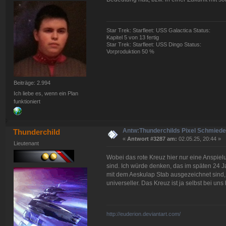
Star Trek: Starfleet: USS Galactica Status:
Kapitel 5 von 13 fertig
Star Trek: Starfleet: USS Dingo Status:
Vorproduktion 50 %
Beiträge: 2.994
Ich liebe es, wenn ein Plan
funktioniert
Antw:Thunderchilds Pixel Schmied
Thunderchild
«
Antwort #3287 am:
02.05.25, 20:44 »
Lieutenant
Wobei das rote Kreuz hier nur eine Anspie
sind. Ich würde denken, das im späten 24 Jah
mit dem Aeskulap Stab ausgezeichnet sind, 
universeller. Das Kreuz ist ja selbst bei un
http://euderion.deviantart.com/