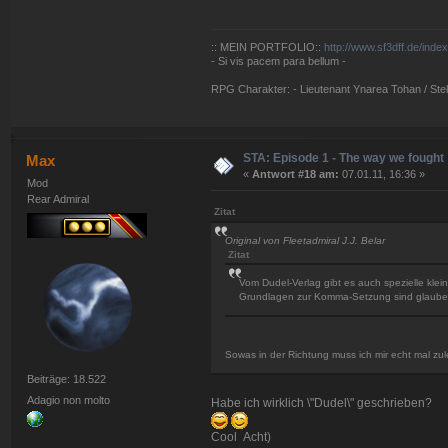
:: MEIN PORTFOLIO::
http://www.sf3dff.de/inde
- Si vis pacem para bellum -
RPG Charakter: - Lieutenant Ynarea Tohan / Stell
STA: Episode 1 - The way we fought
Max
«
Antwort #18 am:
07.01.11, 16:36 »
Mod
Rear Admiral
Zitat
Original von Fleetadmiral J.J. Belar
Zitat
Vom Dudel-Verlag gibt es auch spezielle klei
Grundlagen zur Komma-Setzung sind glaube i
Sowas in der Richtung muss ich mir echt mal zu
Beiträge: 18.522
Adagio non molto
Habe ich wirklich \"Dudel\" geschrieben?
Cool Acht)