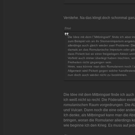
Verstehe. Na das klingt doch schonmal ganz
Zitat
Die Idee mit dem \"Mitbringsel\" finde ich abe
zum Beispiel ein an ihr Sternenimperium angren
allerdings auch gleich wieder zwei Probleme: D
damals an das Romulanische Imperium oder gibt e
dass Pickett bei so einer freigiebigen Aktion 
Vorfeld auch immer überlegt haben mochten, sow
Freiheiten nicht gegangen sein.
Hmm, was könnte man den Romulanern noch \'anb
Allgemein wird Pickett gegen solche handfester
nun doch auch wieder nicht zu bestimmen.
Die Idee mit dem Mitbringsel finde ich auc
ich weiß nicht so recht. Die Föderation exist
romulanischen Raum vorgedrungen. Die ALLI
und Vulcan. Dann noch die eine oder andere
Ich denke, als Mitbringsel kann man die Ab
bringen, woran die Romulaner allerdings k
wie beginne ich den Krieg. Es muss auf jed