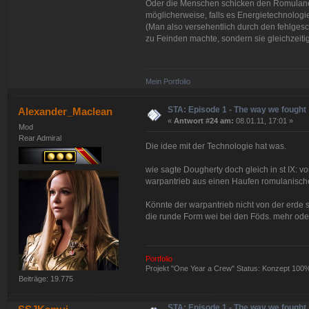
Oder die Menschen schicken den Romulaner
möglicherweise, falls es Energietechnolog
(Man also versehentlich durch den fehlge
zu Feinden machte, sondern sie gleichzeiti
Mein Portfolio
STA: Episode 1 - The way we fought
Alexander_Maclean
«
Antwort #24 am:
08.01.11, 17:01 »
Mod
Rear Admiral
Die idee mit der Technologie hat was.
wie sagte Dougherty doch gleich in st IX: 
warpantrieb aus einen Haufen romulanisch
Könnte der warpantrieb nicht von der erde 
die runde Form wei bei den Föds. mehr ode
Portfolio
Projekt "One Year a Crew" Status: Konzept 100
Beiträge: 19.775
STA: Episode 1 - The way we fought