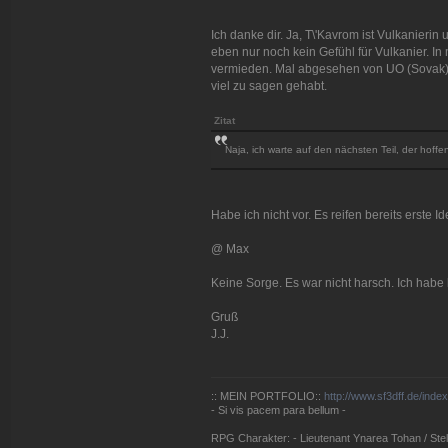
Ich danke dir. Ja, T\'Kavrom ist Vulkanieri
eben nur noch kein Gefühl für Vulkanier. I
vermieden. Mal abgesehen von UO (Sovak) u
viel zu sagen gehabt.
Zitat
Naja, ich warte auf den nächsten Teil, der hoffe
Habe ich nicht vor. Es reifen bereits erste I
@ Max
Keine Sorge. Es war nicht harsch. Ich habe
Gruß
J.J.
:: MEIN PORTFOLIO::
http://www.sf3dff.de/inde
- Si vis pacem para bellum -
RPG Charakter: - Lieutenant Ynarea Tohan / Stell