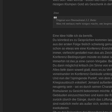
riesigen Klumpen Gold als Geschenk in de
Zitat
Original von Fleetadmiral J.J. Belar
Was mit weitaus mehr sorgen macht, wie beginne
Eine Idee hätte ich da bereits.
Du könntest es zu Gesprächen kommen las
aus der ersten Folge freilich schwierig gen
schon so etwas wie eine Konferenz-Einricht
immer, vielleicht gestattet man das als Ze
Konferenz-Bedingungen müsste es dabei sein
immerhin ist das ja eine canon-Vorgabe. B
Du dann möglichst kritisch (im Sinne von en
Alles liefe dann soweit glatt, dass es zu 
voneinander im Konferenz-Gebäude unterge
Und nun der \'springende Punkt\', von dem i
Kriegsausbruch eskaliert. Jemand aufseiten 
neugierig sein - sei es durch seinen Charakt
Romulaner zu Gesicht bekommen möchte. Er 
Gebäuden einzuschleichen und kann die Ro
zurück (durch die Gänge, durch das Lüftung
sind natürlich mehr als außer sich, wollen d
exekutieren.