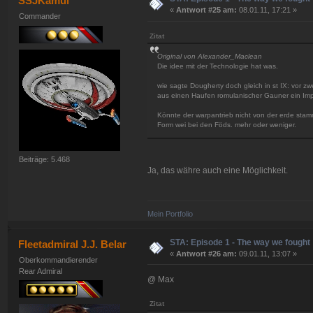
SSJKamui
«
Antwort #25 am:
08.01.11, 17:21 »
Commander
Zitat
Original von Alexander_Maclean
Die idee mit der Technologie hat was.
wie sagte Dougherty doch gleich in st IX: vor z
aus einen Haufen romulanischer Gauner ein Im
Könnte der warpantrieb nicht von der erde stam
Form wei bei den Föds. mehr oder weniger.
Beiträge: 5.468
Ja, das währe auch eine Möglichkeit.
Mein Portfolio
STA: Episode 1 - The way we fought
Fleetadmiral J.J. Belar
«
Antwort #26 am:
09.01.11, 13:07 »
Oberkommandierender
Rear Admiral
@ Max
Zitat