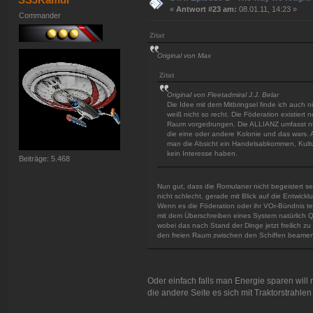
«
Antwort #23 am:
08.01.11, 14:23 »
Commander
Zitat
Original von Max
Zitat
Original von Fleetadmiral J.J. Belar
Die Idee mit dem Mitbringsel finde ich auch 
weiß nicht so recht. Die Föderation existiert
Raum vorgedrungen. Die ALLIANZ umfasst nun
die eine oder andere Kolonie und das wars. A
man die Absicht ein Handelsabkommen, Kultur
kein Interesse haben.
Beiträge: 5.468
Nun gut, dass die Romulaner nicht begeistert s
nicht schlecht, gerade mit Blick auf die Entwick
Wenn es die Föderation oder ihr VOr-Bündnis terr
mit dem Überschreiben eines System natürlich Q
wobei das nach Stand der Dinge jetzt freilich zu
den freien Raum zwischen den Schiffen beamen
Oder einfach falls man Energie sparen will
die andere Seite es sich mit Traktorstrahlen e