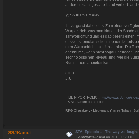
andere Instanz geschleift und verhört. Und
@ SSJKamui & Alex
Ihr vergesst dabei eins. Zum einen verfügt
Warpantrieb, was man klar an der Sonde e
Tarnvorrichtung und es gab bereits einen imp
dass das romulanische Imperium bereits bei 
dem Warpantrieb nicht funktioniert. Die Rom
ebenbürtig, wenn nicht sogar überlegen. Ic
Technologischen Niveau sind, wie die Vulkan
Romulanern anbieten kann.
Gruß
J.J.
:: MEIN PORTFOLIO::
http://www.sf3dff.de/inde
- Si vis pacem para bellum -
RPG Charakter: - Lieutenant Ynarea Tohan / Stell
STA: Episode 1 - The way we fought
SSJKamui
«
Antwort #27 am:
09.01.11, 13:34 »