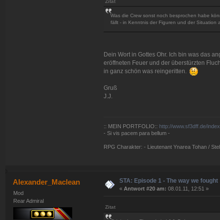
Zitat
Was die Crew sonst noch besprochen habe könnte.
fällt - in Kenntnis der Figuren und der Situation 
Dein Wort in Gottes Ohr. Ich bin was das an
eröffneten Feuer und der überstürzten Fluc
in ganz schön was reingeritten.
Gruß
J.J.
:: MEIN PORTFOLIO::
http://www.sf3dff.de/inde
- Si vis pacem para bellum -
RPG Charakter: - Lieutenant Ynarea Tohan / Stell
STA: Episode 1 - The way we fought
Alexander_Maclean
«
Antwort #20 am:
08.01.11, 12:51 »
Mod
Rear Admiral
Zitat