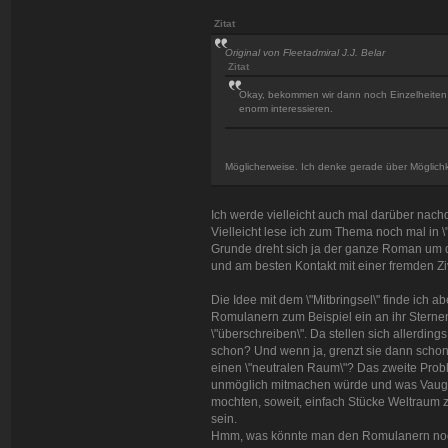
Zitat
Original von Fleetadmiral J.J. Belar
Zitat
Okay, bekommen wir dann noch Einzelheiten 
enorm interessieren.
Möglicherweise. Ich denke gerade über Möglichk
Ich werde vielleicht auch mal darüber nac
Vielleicht lese ich zum Thema noch mal in 
Grunde dreht sich ja der ganze Roman um 
und am besten Kontakt mit einer fremden Ziv
Die Idee mit dem \"Mitbringsel\" finde ich
Romulanern zum Beispiel ein an ihr Ster
\"überschreiben\". Da stellen sich allerdin
schon? Und wenn ja, grenzt sie dann scho
einen \"neutralen Raum\"? Das zweite Problem
unmöglich mitmachen würde und was Vaugh
mochten, soweit, einfach Stücke Weltraum z
sein.
Hmm, was könnte man den Romulanern noch \