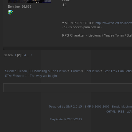
J.J.
Beiträge: 36.683
:: MEIN PORTFOLIO::
http://www.sf3dff.de/inde
- Si vis pacem para bellum -
RPG Charakter: - Lieutenant Ynarea Tohan / Stell
Seiten:
1
[
2
]
3
4
...
7
Science Fiction, 3D Modelling & Fan Fiction
»
Forum
»
FanFiction
»
Star Trek FanFictio
STA: Episode 1 - The way we fought
Powered by SMF 2.0.15
|
SMF © 2006-2007, Simple Machines
XHTML
RSS
WA
TinyPortal
© 2005-2019