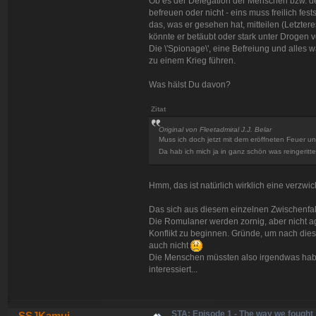
Ob es der Delegation der Menschen bzw. de
befreuen oder nicht - eins muss freilich fe
das, was er gesehen hat, mitteilen (Letztere
könnte er betäubt oder stark unter Drogen 
Die \'Spionage\', eine Befreiung und alles 
zu einem Krieg führen.
Was hälst Du davon?
Zitat
Original von Fleetadmiral J.J. Belar
Muss ich doch jetzt mit dem eröffneten Feuer u
Da hab ich mich ja in ganz schön was reingerit
Hmm, das ist natürlich wirklich eine verzwi
Das sich aus diesem einzelnen Zwischenfall
Die Romulaner werden zornig, aber nicht 
Konflikt zu beginnen. Gründe, um nach diese
auch nicht
Die Menschen müssten also irgendwas hab
interessiert...
STA: Episode 1 - The way we fought
SSJKamui