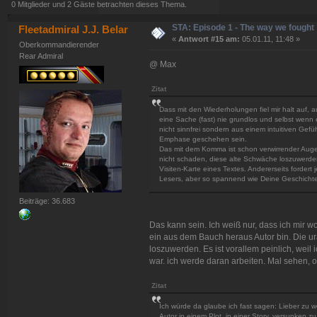
0 Mitglieder und 2 Gäste betrachten dieses Thema.
STA: Episode 1 - The way we fought
Fleetadmiral J.J. Belar
«
Antwort #15 am:
05.01.11, 11:48 »
Oberkommandierender
Rear Admiral
@ Max
Zitat
Dass mit den Wiederholungen fiel mir halt auf, 
eine Sache (fast) nie grundlos und selbst wenn 
nicht sinnfrei sondern aus einem intuitiven Gef
Emphase geschehen sein.
Das mit dem Komma ist schon verwirrender Auge
nicht schaden, diese alte Schwäche loszuwerden,
Visiten-Karte eines Textes. Andererseits fordert
Lesers, aber so spannend wie Deine Geschichten 
Beiträge: 36.683
Das kann sein. Ich weiß nur, dass ich mir
ein aus dem Bauch heraus Autor bin. Die 
loszuwerden. Es ist vorallem peinlich, weil 
war. ich werde daran arbeiten. Mal sehen, 
Zitat
Ich würde da glaube ich fast sagen: Lieber zu we
Autor in einem Plot, in einer Story, versunken z