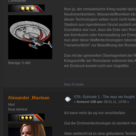
Commander
Nun ja, der romulanische Krieg wurde laut
Neutronenbomben, Wasserstoffbomben etc.
dieser Technologien selber noch nicht hatt
Stadium aus irgendeinem Grund ausließ und
Grundidee war nun, dass die Erde den Romu
wie Kernfusion oder Kernspaltung zur Ene
nun aber diese Waffentechnologien rekonst
\"versehentlich\" zur Bewaffnung der Romula
Das mit der generellen Überlegenheit der 
Kriegsschiffe der Romulaner während des K
Beiträge: 5.468
ein Eindruck kommt nicht von Ungefähr.
Mein Portfolio
STA: Episode 1 - The way we fought
Alexander_Maclean
«
Antwort #28 am:
09.01.11, 14:56 »
Mod
Rear Admiral
Ich kann mich da ssj nur anschließen.
Gut die Drohnentechnologie ist ziemlich ho
Aber vielleicht ist es eine gefundene Techni