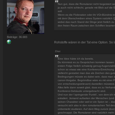
Nun gut, dass die Romulaner nicht begeistert se
ja auch nicht schlecht, gerade mit Blick auf di
soll.
Wenn es die Föderation oder ihr VOr-Bündnis terr
mit dem Überschreiben eines System natürlich Q
wobei das nach Stand der Dinge jetzt freilich zu
den freien Raum zwischen den Schiffen beamen
Beiträge: 36.683
Rohstoffe wären in der Tat eine Option. So
Zitat
Eine Idee hätte ich da bereits.
Du könntest es zu Gesprächen kommen lassen -
ersten Folge freilich schwierig genug Augenzwi
schon so etwas wie eine Konferenz-Einrichtung 
vielleicht gestattet man das als Zeichen des g
Bedingungen müsste es dabei sein, dass man sich
canon-Vorgabe. Begründbar wäre es mit einer Pa
von entscheidungsrelevant) darstellen müsstest.
Alles liefe dann soweit glatt, dass es zu Verh
Konferenz-Gebäude untergebracht sind.
Und nun der \'springende Punkt\', von dem ich m
eskaliert. Jemand aufseiten der Menschen (und ihr
seinen Charakter oder weil er ein Spion ist -,
versucht sich also in den romulanischen Teil d
unbemerkt studieren. Auf dem Weg zurück (durch
geschnappt. Die Romulaner sind natürlich mehr al