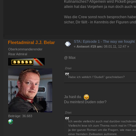
Kulinarisches? Allgemein wird Pickett geg
allein hat das Vorgehen ja nun doch auch w
Was die Crew sonst noch besprochen habe kö
sicher, Dir fällt - in Kenntnis der Figuren un
STA: Episode 1 - The way we fought
Fleetadmiral J.J. Belar
«
Antwort #19 am:
08.01.11, 12:47 »
Oberkommandierender
Rear Admiral
@ Max
Zitat
Habe ich wirklich \"Dudel\" geschrieben?
Ja hast du.
Du meintest Duden oder?
Zitat
Beiträge: 36.683
Ich werde vielleicht auch mal darüber nachdenk
Vielleicht lese ich zum Thema noch mal in \"Fi
ja der ganze Roman um die Fragen, wie man au
einer fremden Zivilisation aufnimmt.