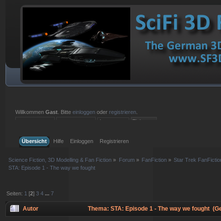
Willkommen
Gast
. Bitte
einloggen
oder
registrieren
.
Einloggen mit Benutzername, Passwort und Sitzungslänge
Übersicht
Hilfe
Einloggen
Registrieren
Science Fiction, 3D Modelling & Fan Fiction
»
Forum
»
FanFiction
»
Star Trek FanFictio
STA: Episode 1 - The way we fought
Seiten:
1
[
2
]
3
4
...
7
Autor
Thema: STA: Episode 1 - The way we fought (G