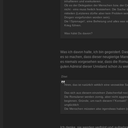
inhaftieren und exekutieren.
Ob es der Delegation der Menschen bzw. der Cr
nicht - eins muss freilich feststehen: Die Sach
mitteilen (Letzteres dürfte aber kein Problem se
Drogen vorgefunden worden sein).
Die \'Spionage\', eine Befreiung und alles was 
Krieg führen.
Was hälst Du davon?
Was ich davon halte, ich bin gegeistert. Da
es so machen, dass dieser neugierige Mann, 
es niemals vorgesehen war, dass die Romul
guten Admiral dieser Umstand schon zu weit
Zitat
Hmm, das ist natürlich wirklich eine verzwickte S
Das sich aus diesem einzelnen Zwischenfall noch
Die Romulaner werden zornig, aber nicht aggre
beginnen. Gründe, um nach diesem \"Kontakt\" ge
unglücklich
Die Menschen müssten also irgendwas haben (od
Ich denke, sie werden verfolgt und aufgebra