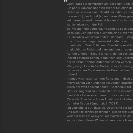
Okay, dass die Romulaner von der einen Seite au
Ein paar Probleme habe ich mit der Situation de
Sicher muss es in einen Konflikt münden (canon
dass es (1.) gleich und (2.) auf diese Weise g
sein, wenn er merkt, wenn sich eine Krise lang
ist hier leider nicht der Fall.
Bei Wochen der Vorbereitung kann es doch eigent
Dass das Sich-ergeben durchaus eine Option war
die Situation war schon anders, dennoch... Vaug
durch Besprechungen entwickelt haben - und zu
unterbreiten. Statt Schiff und Crew hätte er sich
unglaubliches Risiko und niemand, der an seinem
Auf der anderen Seite: Niemand, der an seinem
Pickett befohlen gehen, denn nach den Berichte
als friedliche Kontakt-Aufnahme sehen werden.
Wie gesagt: Eine heikle Sache, aber ich muss ge
ist, zu welchen Ergebnissen die Crew bei ihren
haben?!
Irgendetwas muss man den Romulanern doch anb
meint! Schon vor hunderten vor Jahren brachten
Teilen der Welt besucht haben, Geschenke mit, u
Statt ein Angebot zu unterbreiten (\"Geschenk\"
Flucht das Feuer zu eröffenen... das macht auf 
(Dass die Romulaner in der Antriebstechnik ebenb
schneller fliegen können als in TOS?)
Ich verstehe ja gut, dass die Geschichte ein Sch
und nicht so schnell geschehen. Bei diesem K
wirkt auf mich ein wenig so, als machten sie die 
war) sondern - böse Wörter, ich weiß - aus Inkom