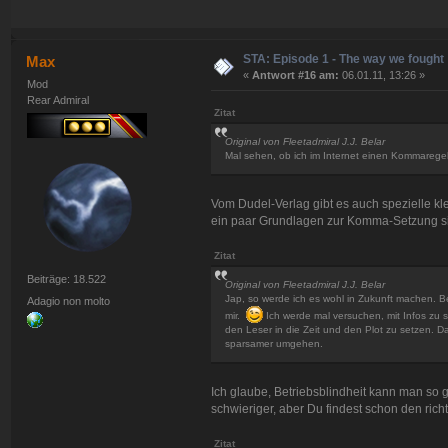
STA: Episode 1 - The way we fought
Max
«
Antwort #16 am:
06.01.11, 13:26 »
Mod
Rear Admiral
Zitat
Original von Fleetadmiral J.J. Belar
Mal sehen, ob ich im Internet einen Kommarege
Vom Dudel-Verlag gibt es auch spezielle kl
ein paar Grundlagen zur Komma-Setzung sin
Zitat
Beiträge: 18.522
Original von Fleetadmiral J.J. Belar
Jap, so werde ich es wohl in Zukunft machen. Be
Adagio non molto
mir.
Ich werde mal versuchen, mit Infos zu
den Leser in die Zeit und den Plot zu setzen. D
sparsamer umgehen.
Ich glaube, Betriebsblindheit kann man so
schwieriger, aber Du findest schon den ric
Zitat