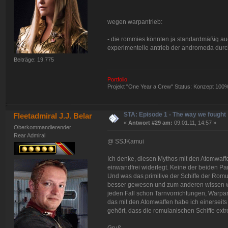
wegen warpantrieb:
- die rommies könnten ja standardmäßig au
experimentelle antrieb der andromeda durc
Beiträge: 19.775
Portfolio
Projekt "One Year a Crew" Status: Konzept 100
STA: Episode 1 - The way we fought
Fleetadmiral J.J. Belar
«
Antwort #29 am:
09.01.11, 14:57 »
Oberkommandierender
Rear Admiral
@ SSJKamui
Ich denke, diesen Mythos mit den Atomwaff
einwandfrei widerlegt. Keine der beiden Pa
Und was das primitive der Schiffe der Romul
besser gewesen und zum anderen wissen wir
jeden Fall schon Tarnvorrichtungen, Warpa
das mit den Atomwaffen habe ich einerseit
gehört, dass die romulanischen Schiffe extr
Gruß