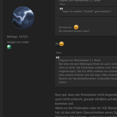
Original von Fleetadmiral J.J. Belar
Zitat
Habe ich wirklich \"Dudel\" geschrieben?
Ja hast du.
Du meintest Duden oder?
Beiträge: 18.522
Adagio non molto
Ja
Zitat
Original von Fleetadmiral J.J. Belar
Die Idee mit dem Mitbringsel finde ich auch nic
nicht so recht. Die Föderation existiert noch ni
vorgedrungen. Die ALLIANZ umfasst nun erstmal 
oder andere Kolonie und das wars. Alles andere 
Absicht ein Handelsabkommen, Kulturellen Austa
haben.
Nun gut, dass die Romulaner nicht begeiste
auch nicht schlecht, gerade mit Blick auf di
kommen soll.
Wenn es die Föderation oder ihr VOr-Bündnis
hat, ist das mit dem Überschreiben eines S
Wert sein. Man könnte - wobei das nach Stand