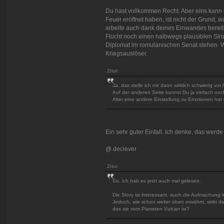
Du hast vollkommen Recht. Aber eins kann i
Feuer eröffnet haben, ist nicht der Grund,
arbeite auch dank deines Einwandes bereit
Flucht noch einen halbwegs plausiblen Sinn
Diplomat im romulanischen Senat stehen. W
Kriegsauslöser.
Zitat
Ja, das stelle ich mir dann wirklich schwierig v
Auf der anderen Seite kannst Du ja einfach no
Alter eine andere Einstellung zu Emotionen hat
Ein sehr guter Einfall. Ich denke, das werd
@ deciever
Zitat
So, ich hab es jetzt auch mal gelesen.
Die Story ist interessant, auch die Aufmachung 
Jedoch, wie schon weiter oben erwähnt, wirkt di
das sie vom Planeten Vulcan ist?