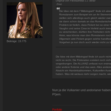
Original von Fleetadmiral J.J. Belar
Zitat
Die Idee mit dem \"Mitbringsel\" finde ich 
Romulanern zum Beispiel ein an ihr Sternen
stellen sich allerdings auch gleich wieder z
sie dann schon damals an das Romulanische 
Problem ist freilich, dass Pickett bei so ein
Vaughn und seine Crew im Vorfeld auch imme
zu verschenken, dürften ihre Freiheiten nich
Hmm, was könnte man den Romulanern noch \'a
Allgemein wird Pickett gegen solche handfes
Beiträge: 19.775
Vorgehen ja nun doch auch wieder nicht zu 
Die Idee mit dem Mitbringsel finde ich auch nic
nicht so recht. Die Föderation existiert noch ni
vorgedrungen. Die ALLIANZ umfasst nun erstmal 
oder andere Kolonie und das wars. Alles andere 
Absicht ein Handelsabkommen, Kulturellen Austa
haben. Was mit weitaus mehr sorgen macht, wie 
Nun ja die Vulkanier und andorianer haben 
P\'jem.
Portfolio