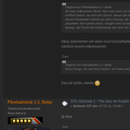
Original von Fleetadmiral J.J. Belar
Du hast vollkommen Recht. Aber eins kann ich d
eröffnet haben, ist nicht der Grund, warum der 
deines Einwandes bereits an einer Lösung, wie 
plausiblen Sinn geben kann. vaughn wird auf je
gesagt, die Flucht der Andromeda war nicht der 
Okay, bekommen wir dann noch Einzelheite
nämlich enorm interessieren.
Zitat
Original von Fleetadmiral J.J. Belar
Keine Sorge. Es war nicht harsch. Ich habe kei
Das ist schön; danke
STA: Episode 1 - The way we fought
Fleetadmiral J.J. Belar
«
Antwort #17 am:
07.01.11, 14:42 »
Oberkommandierender
Rear Admiral
@ Max
Zitat