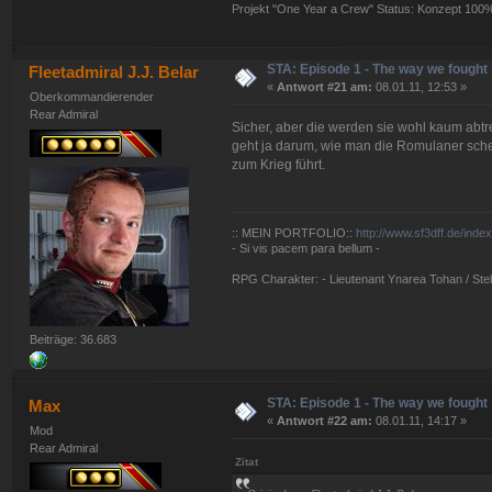
Projekt "One Year a Crew" Status: Konzept 100
STA: Episode 1 - The way we fought
Fleetadmiral J.J. Belar
«
Antwort #21 am:
08.01.11, 12:53 »
Oberkommandierender
Rear Admiral
Sicher, aber die werden sie wohl kaum abt
geht ja darum, wie man die Romulaner sche
zum Krieg führt.
:: MEIN PORTFOLIO::
http://www.sf3dff.de/inde
- Si vis pacem para bellum -
RPG Charakter: - Lieutenant Ynarea Tohan / Stell
Beiträge: 36.683
STA: Episode 1 - The way we fought
Max
«
Antwort #22 am:
08.01.11, 14:17 »
Mod
Rear Admiral
Zitat