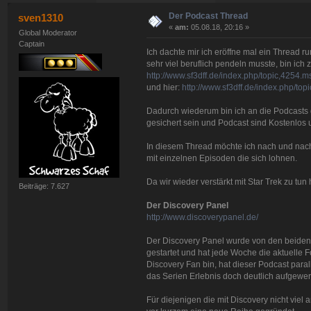
Der Podcast Thread
sven1310
«
am:
05.08.18, 20:16 »
Global Moderator
Captain
Ich dachte mir ich eröffne mal ein Thread 
sehr viel beruflich pendeln musste, bin ic
http://www.sf3dff.de/index.php/topic,425
und hier:
http://www.sf3dff.de/index.php/
Dadurch wiederum bin ich an die Podcasts 
gesichert sein und Podcast sind Kostenlos 
In diesem Thread möchte ich nach und nach 
mit einzelnen Episoden die sich lohnen.
Da wir wieder verstärkt mit Star Trek zu tun
Beiträge: 7.627
Der Discovery Panel
http://www.discoverypanel.de/
Der Discovery Panel wurde von den beiden
gestartet und hat jede Woche die aktuelle 
Discovery Fan bin, hat dieser Podcast para
das Serien Erlebnis doch deutlich aufgewert
Für diejenigen die mit Discovery nicht vie