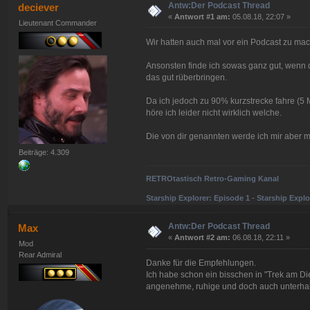
Antw:Der Podcast Thread
deciever
«
Antwort #1 am:
05.08.18, 22:07 »
Lieutenant Commander
Wir hatten auch mal vor ein Podcast zu mac
Ansonsten finde ich sowas ganz gut, wenn
das gut rüberbringen.
Da ich jedoch zu 90% kurzstrecke fahre (5 M
höre ich leider nicht wirklich welche.
Die von dir genannten werde ich mir aber 
Beiträge: 4.309
RETROtastisch Retro-Gaming Kanal
Starship Explorer: Episode 1
-
Starship Explo
Antw:Der Podcast Thread
Max
«
Antwort #2 am:
06.08.18, 22:11 »
Mod
Rear Admiral
Danke für die Empfehlungen.
Ich habe schon ein bisschen in "Trek am Di
angenehme, ruhige und doch auch unterhalt