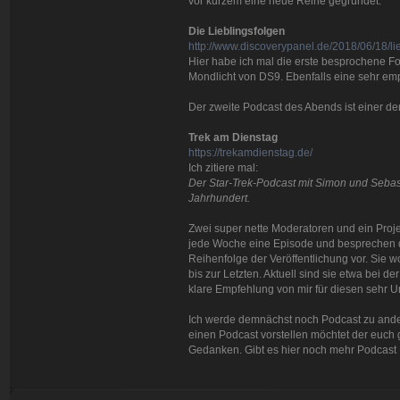
vor kurzem eine neue Reihe gegründet.
Die Lieblingsfolgen
http://www.discoverypanel.de/2018/06/18/li
Hier habe ich mal die erste besprochene Fo
Mondlicht von DS9. Ebenfalls eine sehr em
Der zweite Podcast des Abends ist einer den
Trek am Dienstag
https://trekamdienstag.de/
Ich zitiere mal:
Der Star-Trek-Podcast mit Simon und Sebas
Jahrhundert.
Zwei super nette Moderatoren und ein Proje
jede Woche eine Episode und besprechen da
Reihenfolge der Veröffentlichung vor. Sie 
bis zur Letzten. Aktuell sind sie etwa bei de
klare Empfehlung von mir für diesen sehr 
Ich werde demnächst noch Podcast zu ande
einen Podcast vorstellen möchtet der euch ge
Gedanken. Gibt es hier noch mehr Podcast H