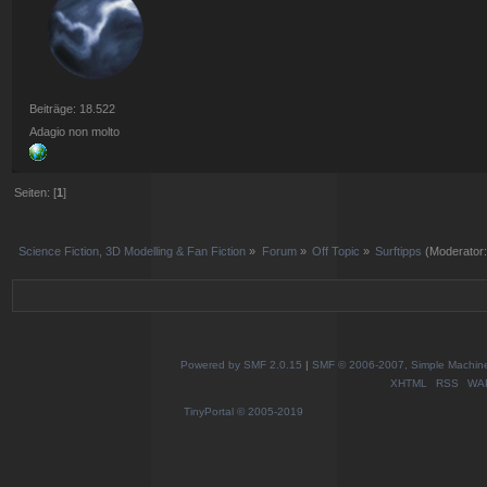
Beiträge: 18.522
Adagio non molto
Seiten: [
1
]
Science Fiction, 3D Modelling & Fan Fiction
»
Forum
»
Off Topic
»
Surftipps
(Moderator
Powered by SMF 2.0.15
|
SMF © 2006-2007, Simple Machines
XHTML
RSS
WA
TinyPortal
© 2005-2019