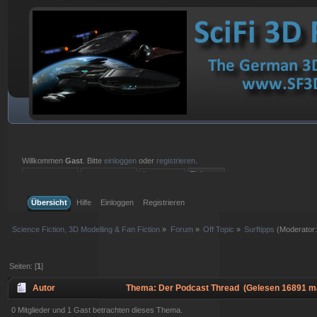
Willkommen
Gast
. Bitte
einloggen
oder
registrieren
.
Einloggen mit Benutzername, Passwort und Sitzungslänge
Übersicht
Hilfe
Einloggen
Registrieren
Science Fiction, 3D Modelling & Fan Fiction
»
Forum
»
Off Topic
»
Surftipps
(Moderator
Seiten: [
1
]
Autor
Thema: Der Podcast Thread (Gelesen 16891 ma
0 Mitglieder und 1 Gast betrachten dieses Thema.