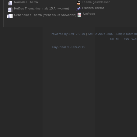
Normales Thema
Thema geschlossen
Fixiertes Thema
Heißes Thema (mehr als 15 Antworten)
Umfrage
Sehr heißes Thema (mehr als 25 Antworten)
Powered by SMF 2.0.15
|
SMF © 2006-2007, Simple Machines
XHTML
RSS
WA
TinyPortal
© 2005-2019