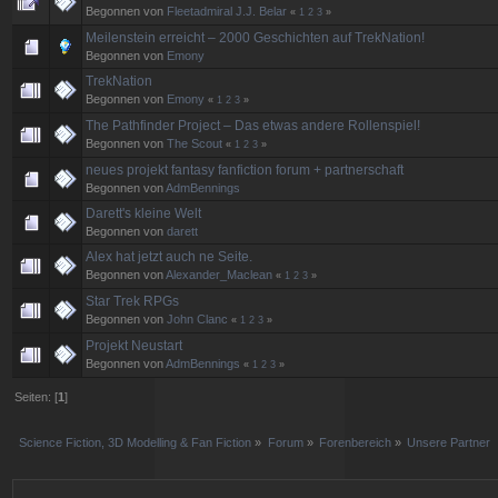
Begonnen von
Fleetadmiral J.J. Belar
«
1
2
3
»
Meilenstein erreicht – 2000 Geschichten auf TrekNation!
Begonnen von
Emony
TrekNation
Begonnen von
Emony
«
1
2
3
»
The Pathfinder Project – Das etwas andere Rollenspiel!
Begonnen von
The Scout
«
1
2
3
»
neues projekt fantasy fanfiction forum + partnerschaft
Begonnen von
AdmBennings
Darett's kleine Welt
Begonnen von
darett
Alex hat jetzt auch ne Seite.
Begonnen von
Alexander_Maclean
«
1
2
3
»
Star Trek RPGs
Begonnen von
John Clanc
«
1
2
3
»
Projekt Neustart
Begonnen von
AdmBennings
«
1
2
3
»
Seiten: [
1
]
Science Fiction, 3D Modelling & Fan Fiction
»
Forum
»
Forenbereich
»
Unsere Partner