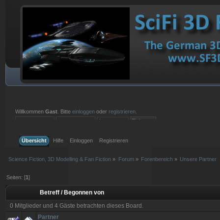
Willkommen
Gast
. Bitte
einloggen
oder
registrieren
.
Einloggen mit Benutzername, Passwort und Sitzungslänge
Übersicht
Hilfe
Einloggen
Registrieren
Science Fiction, 3D Modelling & Fan Fiction
»
Forum
»
Forenbereich
»
Unsere Partner
Seiten: [
1
]
Betreff
/
Begonnen von
0 Mitglieder und 4 Gäste betrachten dieses Board.
Partner